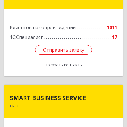
Подробнее
Клиентов на сопровождении
1011
1С:Специалист
17
Отправить заявку
Отправить заявку
Показать контакты
Назад
SMART BUSINESS SERVICE
SMART BUSINESS SERVICE
Рига
Латвия, Рига, ул.Бривибас 73-1
Подробнее