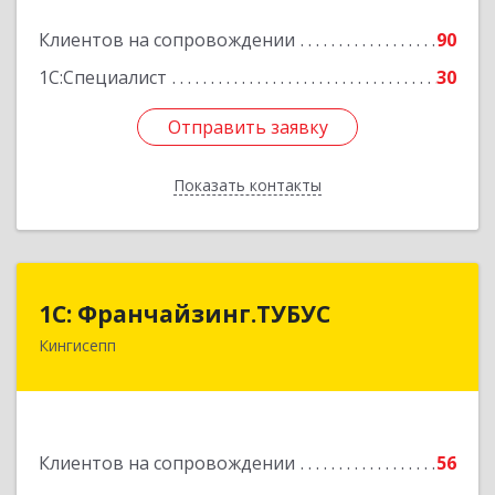
Клиентов на сопровождении
90
Подробнее
1С:Специалист
30
Отправить заявку
Отправить заявку
Показать контакты
Назад
1С: Франчайзинг.ТУБУС
1С: Франчайзинг.ТУБУС
Кингисепп
Подробнее
Клиентов на сопровождении
56