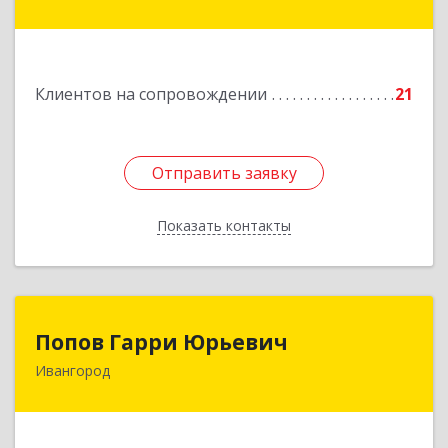
Красноармейская ул, дом № 8, кв.60
Подробнее
Клиентов на сопровождении
21
Отправить заявку
Отправить заявку
Показать контакты
Назад
Попов Гарри Юрьевич
Попов Гарри Юрьевич
Ивангород
Подробнее