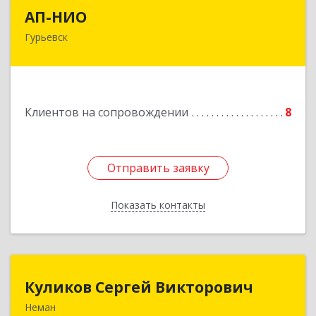
АП-НИО
АП-НИО
Гурьевск
238300 Калининградская обл, Гурьевск г,
Советская ул, дом № 22, кв. № 26
Подробнее
Клиентов на сопровождении
8
Отправить заявку
Отправить заявку
Показать контакты
Назад
Куликов Сергей Викторович
Куликов Сергей Викторович
Неман
238710, Калининградская обл, Неман г,