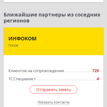
Ближайшие партнеры из соседних
регионов
ИНФОКОМ
ИНФОКОМ
Псков
180000, Псковская обл, Псков г, Советская ул,
дом № 42г
Подробнее
Клиентов на сопровождении
729
1С:Специалист
4
Отправить заявку
Отправить заявку
Показать контакты
Назад