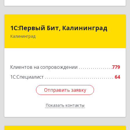
1С:Первый Бит, Калининград
1С:Первый Бит, Калининград
Калининград
236006, Калининградская обл, Калининград г,
Ленинский пр-кт, дом № 30
Подробнее
Клиентов на сопровождении
779
1С:Специалист
64
Отправить заявку
Отправить заявку
Показать контакты
Назад