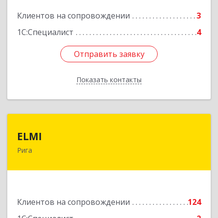
Клиентов на сопровождении
3
1С:Специалист
4
Отправить заявку
Отправить заявку
Показать контакты
Назад
ELMI
ELMI
Рига
Baznicas iela 5-16, Riga, LV-1010
Подробнее
Клиентов на сопровождении
124