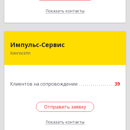
Показать контакты
Назад
Импульс-Сервис
Импульс-Сервис
Кингисепп
188480, Ленинградская обл, Кингисеппский р-н,
Кингисепп г, Воровского ул, дом № 40/15
Подробнее
Клиентов на сопровождении
39
Отправить заявку
Отправить заявку
Показать контакты
Назад