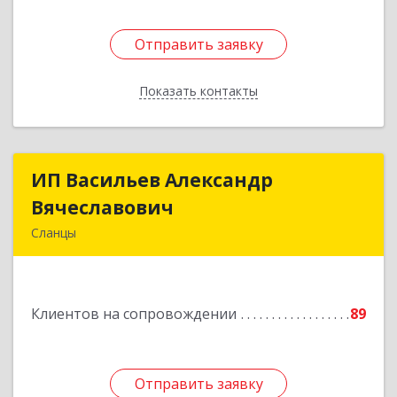
Отправить заявку
Отправить заявку
Показать контакты
Назад
ИП Васильев Александр
ИП Васильев Александр
Вячеславович
Вячеславович
Сланцы
Ленинградская обл, Сланцы г, Спортивная ул,
дом № 2
Клиентов на сопровождении
89
Подробнее
Отправить заявку
Отправить заявку