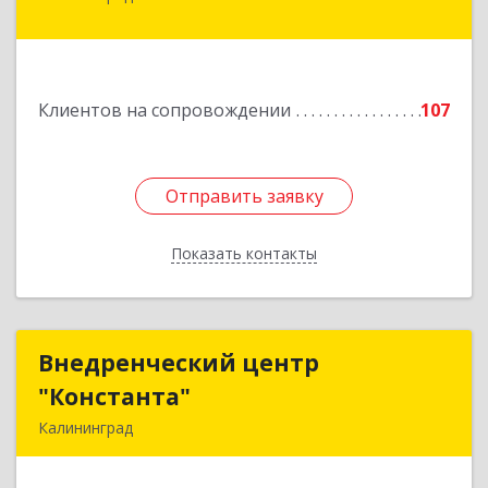
Луговое п, Центральная ул, дом № 17
Подробнее
Клиентов на сопровождении
107
Отправить заявку
Отправить заявку
Показать контакты
Назад
Внедренческий центр
Внедренческий центр
"Константа"
"Константа"
Калининград
236006, Калининградская обл, Калининград г,
К.Маркса ул, дом № 18, оф.701