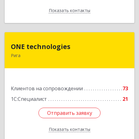
Показать контакты
Назад
ONE technologies
ONE technologies
Рига
Рига, ул. Элизабетес д.22 - 26А
Подробнее
Клиентов на сопровождении
73
1С:Специалист
21
Отправить заявку
Отправить заявку
Показать контакты
Назад