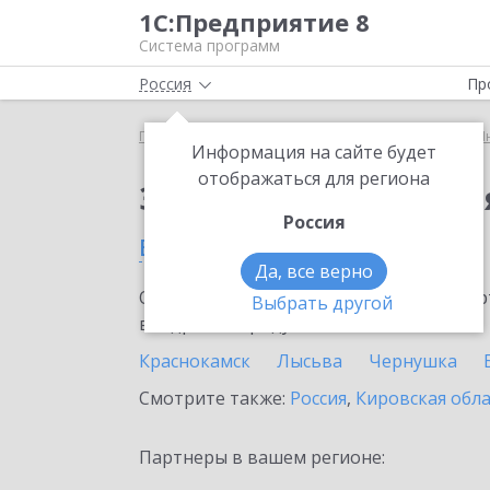
1С:Предприятие 8
Система программ
Россия
Пр
Главная
Сервисы ИТС
1С:Предприятие через И
Информация на сайте будет
отображаться для региона
Заказать 1С:Предпри
Россия
в Пермском крае
Да, все верно
Ознакомьтесь с информационными карт
Выбрать другой
внедрение продукта.
Краснокамск
Лысьва
Чернушка
Смотрите также:
Россия
,
Кировская обл
Партнеры в вашем регионе: