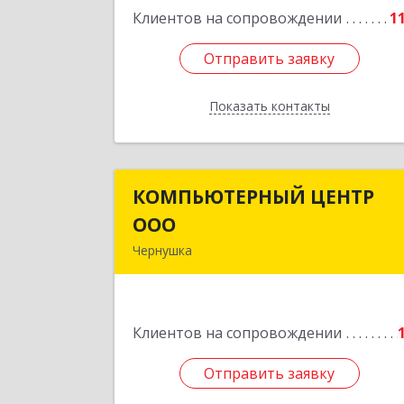
Клиентов на сопровождении
1
Отправить заявку
Отправить заявку
Показать контакты
Назад
КОМПЬЮТЕРНЫЙ ЦЕНТР
КОМПЬЮТЕРНЫЙ ЦЕНТ
ООО
ОО
Чернушка
617830, Пермский край г. Чернушка
ул. Коммунистическая, д. 
Клиентов на сопровождении
Подробне
Отправить заявку
Отправить заявку