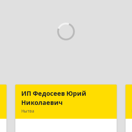
С
ИП Федосеев Юрий
ИП Федосеев Юрий
Николаевич
Николаевич
Нытва
е
617000, Пермский край, Нытвенский
р-н, Нытва г, Ленина пр-кт, дом № 36
8