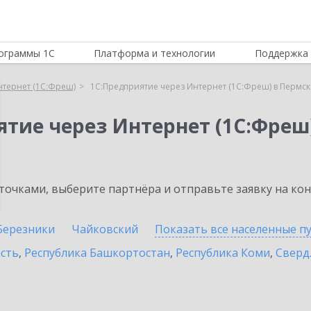
ограммы 1С
Платформа и технологии
Поддержка 
нтернет (1С:Фреш)
1С:Предприятие через Интернет (1С:Фреш) в Пермс
ятие через Интернет (1С:Фреш
очками, выберите партнёра и отправьте заявку на ко
Березники
Чайковский
Показать все населенные
п
асть
,
Республика Башкортостан
,
Республика Коми
,
Сверд