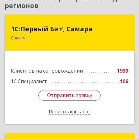
регионов
1С:Первый Бит, Самара
1С:Первый Бит, Самара
Самара
443013, Самарская обл, Самара г, Дачная ул,
дом № 24, пом.2/25
Подробнее
Клиентов на сопровождении
1939
1С:Специалист
106
Отправить заявку
Отправить заявку
Показать контакты
Назад