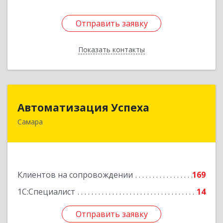
Отправить заявку
Отправить заявку
Показать контакты
Назад
Автоматизация Успеха
Автоматизация Успеха
Самара
443011, Самарская обл, Самара г, 22
Партсъезда ул, дом № 207, оф.14
Подробнее
Клиентов на сопровождении
169
1С:Специалист
14
Отправить заявку
Отправить заявку