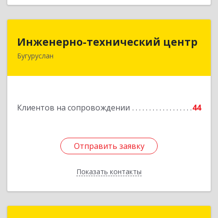
Инженерно-технический центр
Инженерно-технический центр
Бугуруслан
461633, Оренбургская обл, Бугуруслан г,
Больничный пер, дом № 8
Подробнее
Клиентов на сопровождении
44
Отправить заявку
Отправить заявку
Показать контакты
Назад