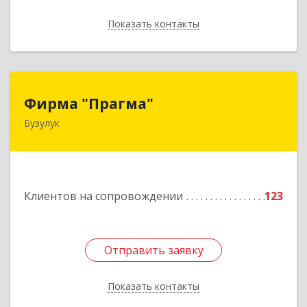
Показать контакты
Назад
Фирма "Прагма"
Фирма "Прагма"
Бузулук
461040, Оренбургская обл, Бузулукский р-н,
Бузулук г, Пушкина ул, дом № 10
Подробнее
Клиентов на сопровождении
123
Отправить заявку
Отправить заявку
Показать контакты
Назад