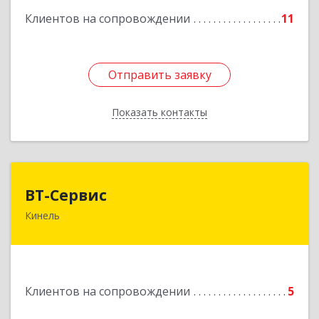
Клиентов на сопровождении
11
Отправить заявку
Отправить заявку
Показать контакты
Назад
ВТ-Сервис
ВТ-Сервис
Кинель
446436, Самарская обл, Кинель г, Маяковского
ул, дом № 61
Подробнее
Клиентов на сопровождении
5