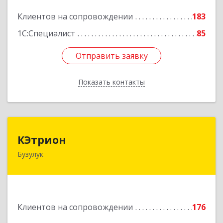
Подробнее
Клиентов на сопровождении
183
1С:Специалист
85
Отправить заявку
Отправить заявку
Показать контакты
Назад
КЭтрион
КЭтрион
Бузулук
461040, Оренбургская обл, Бузулук г, Пушкина
ул, дом № 3Б
Подробнее
Клиентов на сопровождении
176