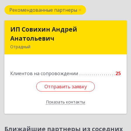
Рекомендованные партнеры
ИП Совихин Андрей
ИП Совихин Андрей
Анатольевич
Анатольевич
Отрадный
446300, Самарская обл, Отрадный г, Ленина ул,
дом № 3, кв.85
Клиентов на сопровождении
25
Подробнее
Отправить заявку
Отправить заявку
Показать контакты
Назад
Ближайшие партнеры из соседних