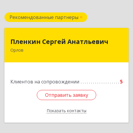
Рекомендованные партнеры
Пленкин Сергей Анатльевич
Пленкин Сергей Анатльевич
Орлов
612 270, 612270, Кировская обл, , Орлов г,
Ленина ул, дом. 128
Подробнее
Клиентов на сопровождении
5
Отправить заявку
Отправить заявку
Показать контакты
Назад