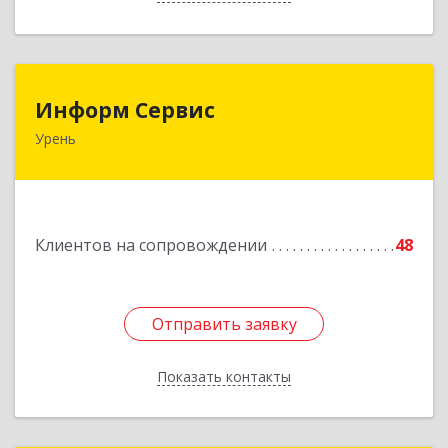
Информ Сервис
Информ Сервис
Урень
606800, Нижегородская обл, Уренский р-н,
Урень г, Ленина ул, дом № 95 А
Подробнее
Клиентов на сопровождении
48
Отправить заявку
Отправить заявку
Показать контакты
Назад