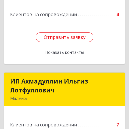
Клиентов на сопровождении
4
Отправить заявку
Отправить заявку
Показать контакты
Назад
ИП Ахмадуллин Ильгиз
ИП Ахмадуллин Ильгиз
Лотфуллович
Лотфуллович
Малмыж
612920, Кировская обл, г.Малмыж, ул.Ленина, 27
оф.1
Клиентов на сопровождении
7
Подробнее