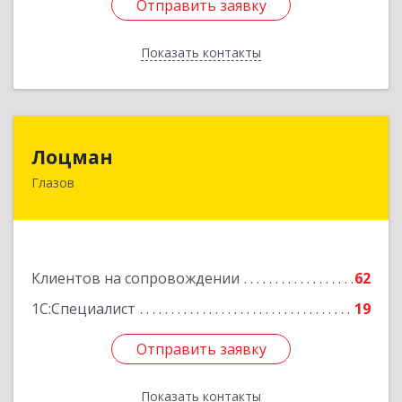
Отправить заявку
Отправить заявку
Показать контакты
Назад
Лоцман
Лоцман
Глазов
427620, Удмуртская Респ, Глазов г, Сибирская
ул, дом № 20
Подробнее
Клиентов на сопровождении
62
1С:Специалист
19
Отправить заявку
Отправить заявку
Показать контакты
Назад