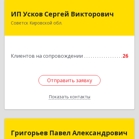
ИП Усков Сергей Викторович
ИП Усков Сергей Викторович
Советск Кировской обл.
613340, Кировская обл, Советск г, Дружбы ул,
дом № 29
Подробнее
Клиентов на сопровождении
26
Отправить заявку
Отправить заявку
Показать контакты
Назад
Григорьев Павел Александрович
Григорьев Павел Александрович