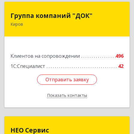
Группа компаний "ДОК"
Группа компаний "ДОК"
Киров
610017, Кировская обл, Киров г, Горького ул,
дом № 17
Подробнее
Клиентов на сопровождении
496
1С:Специалист
42
Отправить заявку
Отправить заявку
Показать контакты
Назад
НЕО Сервис
НЕО Сервис