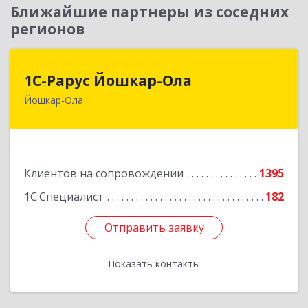
Ближайшие партнеры из соседних
регионов
1С-Рарус Йошкар-Ола
1С-Рарус Йошкар-Ола
Йошкар-Ола
424004, Марий Эл Респ, Йошкар-Ола г, Волкова
ул, дом № 68
Подробнее
Клиентов на сопровождении
1395
1С:Специалист
182
Отправить заявку
Отправить заявку
Показать контакты
Назад