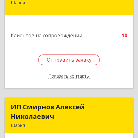
Шарья
157505, Костромская область, город Шарья,
улица Краснухина, дом 6.
Подробнее
Клиентов на сопровождении
10
Отправить заявку
Отправить заявку
Показать контакты
Назад
ИП Смирнов Алексей
ИП Смирнов Алексей
Николаевич
Николаевич
Шарья
Подробнее