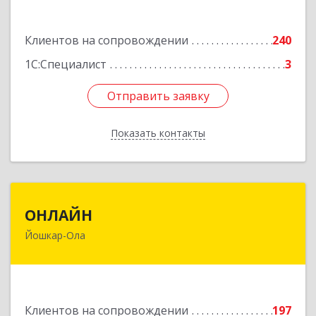
Подробнее
Клиентов на сопровождении
240
1С:Специалист
3
Отправить заявку
Отправить заявку
Показать контакты
Назад
ОНЛАЙН
ОНЛАЙН
Йошкар-Ола
424000, Марий Эл Респ, Йошкар-Ола г,
Комсомольская ул, дом № 132, пом.III
Подробнее
Клиентов на сопровождении
197