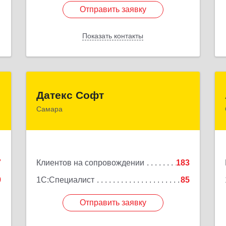
Отправить заявку
Отправить заявку
Показать контакты
Назад
О
Датекс Софт
Датекс Софт
Самара
,
443070, Самарская обл, Самара г,
0
Партизанская ул, дом № 86, оф.723
е
Подробнее
7
Клиентов на сопровождении
183
9
1С:Специалист
85
Отправить заявку
Отправить заявку