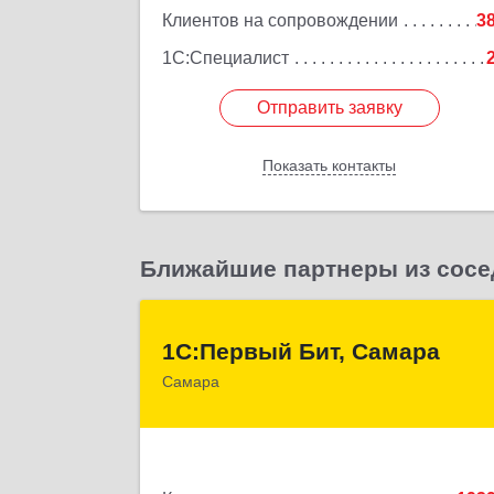
Подробне
Клиентов на сопровождении
3
1С:Специалист
Отправить заявку
Отправить заявку
Показать контакты
Назад
Ближайшие партнеры из сосе
1С:Первый Бит, Самар
1С:Первый Бит, Самара
Самара
443013, Самарская обл, Самара г
Дачная ул, дом № 24, пом.2/2
Подробне