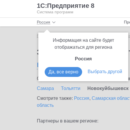
1С:Предприятие 8
Система программ
Россия
Пр
Главная
Сервисы ИТС
1С:Предприятие через Ин
Информация на сайте будет
отображаться для региона
Заказать 1С:Предприя
Россия
в Новокуйбышевске
Выбрать другой
Да, все верно
Ознакомьтесь с информационными карточка
Самара
Тольятти
Новокуйбышевск
Смотрите также:
Россия
,
Самарская облас
область
Партнеры в вашем регионе: