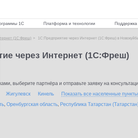
ограммы 1С
Платформа и технологии
Поддержка 
тернет (1С:Фреш)
1С:Предприятие через Интернет (1С:Фреш) в Новокуй
тие через Интернет (1С:Фреш)
ми, выберите партнёра и отправьте заявку на консультаци
Жигулевск
Кинель
Показать все населенные
пункты
ть
,
Оренбургская область
,
Республика Татарстан (Татарстан