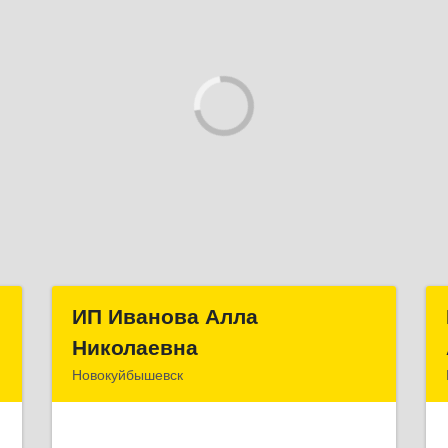
С
ИП Иванова Алла
ИП Иванова Алла
Николаевна
Николаевна
,
Новокуйбышевск
м
446 201, Самарская обл.,
7
г.Новокуйбышевск,ул.Ворошилова,д.30,кв.70