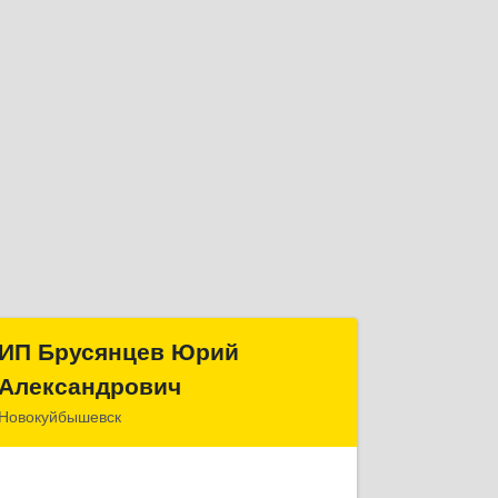
ИП Брусянцев Юрий
ИП Брусянцев Юрий
Александрович
Александрович
Новокуйбышевск
446200, Самарская обл,
Новокуйбышевск г, Гагарина 11