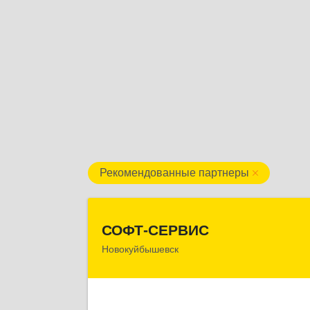
Рекомендованные партнеры
СОФТ-СЕРВИ
СОФТ-СЕРВИС
Новокуйбышевск
446206, Самарская обл
Новокуйбышевск г, Островского ул, до
№ 17А 12, оф.4