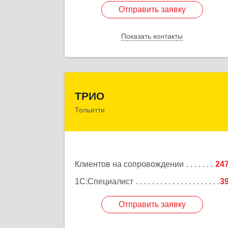
Отправить заявку
Отправить заявку
Показать контакты
Назад
ТРИ
ТРИО
Тольятти
445004, Самарская обл, Тольятти г
Автозаводское ш, дом № 21, оф.20
Подробне
Клиентов на сопровождении
24
1С:Специалист
3
Отправить заявку
Отправить заявку