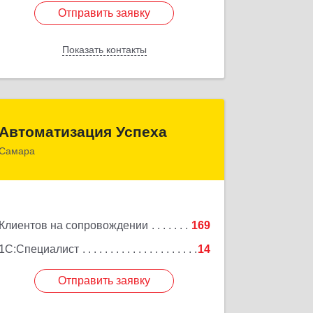
Отправить заявку
Отправить заявку
Показать контакты
Назад
Автоматизация Успеха
Автоматизация Успеха
Самара
443011, Самарская обл, Самара г, 22
Партсъезда ул, дом № 207, оф.14
Подробнее
Клиентов на сопровождении
169
1С:Специалист
14
Отправить заявку
Отправить заявку