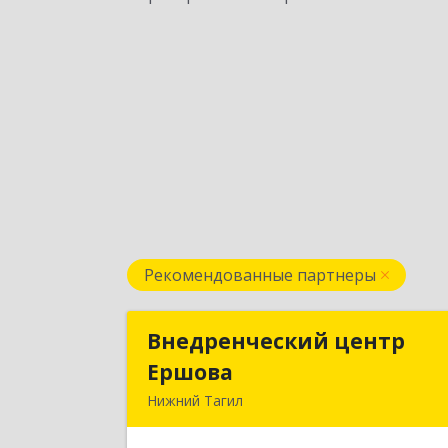
Рекомендованные партнеры
Внедренческий центр
Внедренческий цент
Ершова
Ершов
Нижний Тагил
622030, Свердловская обл, Нижни
Тагил г, Черноисточинское ш, дом 