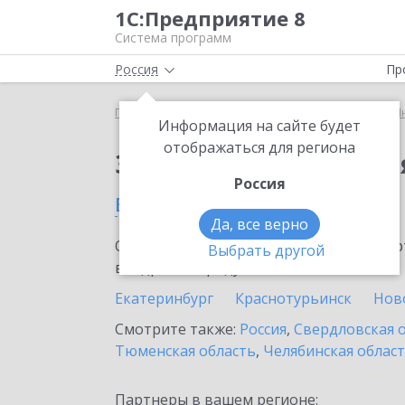
1С:Предприятие 8
Система программ
Россия
Пр
Главная
Сервисы ИТС
1С:Предприятие через И
Информация на сайте будет
отображаться для региона
Заказать 1С:Предпри
Россия
в Нижнем Тагиле
Да, все верно
Ознакомьтесь с информационными карт
Выбрать другой
внедрение продукта.
Екатеринбург
Краснотурьинск
Нов
Смотрите также:
Россия
,
Свердловская 
Тюменская область
,
Челябинская облас
Партнеры в вашем регионе: