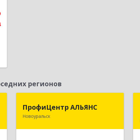
6
9
е
4
седних регионов
С
ПрофиЦентр АЛЬЯНС
ПрофиЦентр АЛЬЯНС
Новоуральск
к
624133, Свердловская обл,
9
Новоуральск г, Льва Толстого ул,
Здание № 2а, оф.106