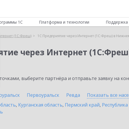
ограммы 1С
Платформа и технологии
Поддержка 
нтернет (1С:Фреш)
1С:Предприятие через Интернет (1С:Фреш) в Нижне
ятие через Интернет (1С:Фреш
очками, выберите партнёра и отправьте заявку на ко
оуральск
Первоуральск
Ревда
Показать все нас
область
,
Курганская область
,
Пермский край
,
Республика
ть