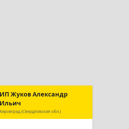
ИП Жуков Александр
ИП Жуков Александр
Ильич
Ильич
Кировград (Свердловская обл.)
624140, Свердловская обл, Кировград
г, Свердлова ул, дом № 68Б, оф.61