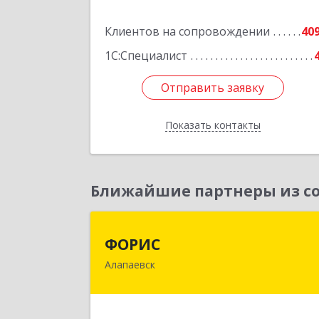
58А, оф.
Клиентов на сопровождении
40
Подробне
1С:Специалист
Отправить заявку
Отправить заявку
Показать контакты
Назад
Ближайшие партнеры из со
ФОРИ
ФОРИС
Алапаевск
624601, Свердловская обл, Алапаевс
г, Ленина ул, дом № 