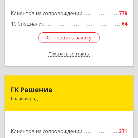
Подробнее
Клиентов на сопровождении
779
1С:Специалист
64
Отправить заявку
Отправить заявку
Показать контакты
Назад
ГК Решение
ГК Решение
Калининград
236038, Калининградская обл, Калининград г,
Липовая аллея ул, дом № 2
Подробнее
Клиентов на сопровождении
371