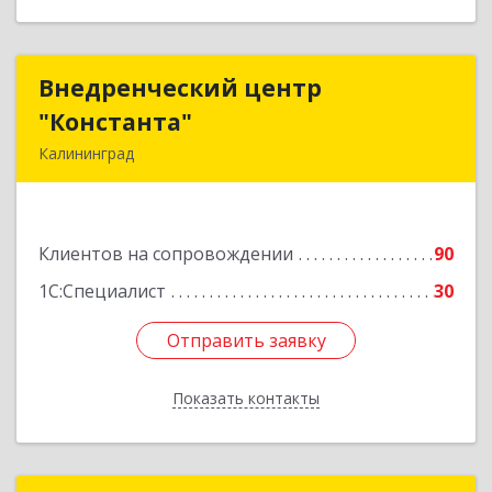
Внедренческий центр
Внедренческий центр
"Константа"
"Константа"
Калининград
236006, Калининградская обл, Калининград г,
К.Маркса ул, дом № 18, оф.701
Клиентов на сопровождении
90
Подробнее
1С:Специалист
30
Отправить заявку
Отправить заявку
Показать контакты
Назад