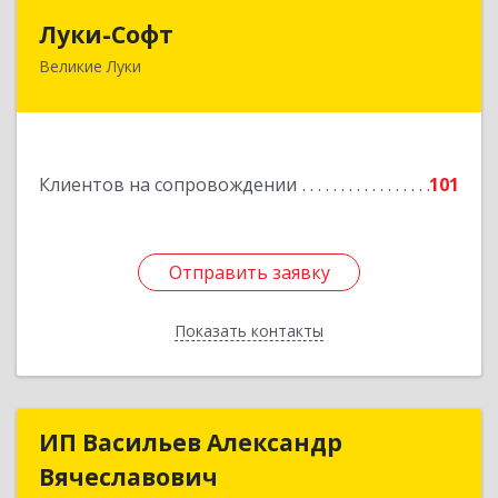
Луки-Софт
Луки-Софт
Великие Луки
182113, Псковская обл, Великие Луки г,
Октябрьский пр-кт, дом № 56А, оф.2
Подробнее
Клиентов на сопровождении
101
Отправить заявку
Отправить заявку
Показать контакты
Назад
ИП Васильев Александр
ИП Васильев Александр
Вячеславович
Вячеславович