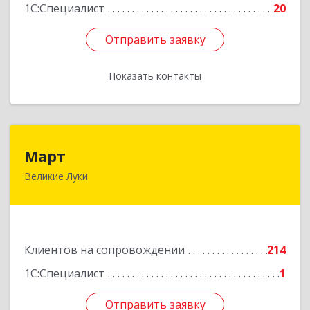
1С:Специалист
20
Отправить заявку
Отправить заявку
Показать контакты
Назад
Март
Март
Великие Луки
182113, Псковская обл, Великие Луки г,
Ботвина ул, дом № 17 А, пом.1003
Подробнее
Клиентов на сопровождении
214
1С:Специалист
1
Отправить заявку
Отправить заявку