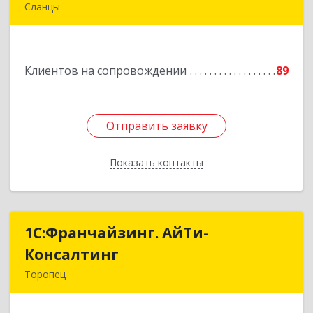
Сланцы
Ленинградская обл, Сланцы г, Спортивная ул,
дом № 2
Клиентов на сопровождении
89
Подробнее
Отправить заявку
Отправить заявку
Показать контакты
Назад
1С:Франчайзинг. АйТи-
1С:Франчайзинг. АйТи-
Консалтинг
Консалтинг
Торопец
172840, Тверская обл, Торопец г, Гоголя ул,
дом № 13