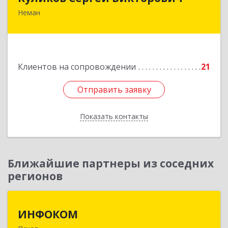
Неман
238710, Калининградская обл, Неман г,
Красноармейская ул, дом № 8, кв.60
Подробнее
Клиентов на сопровождении
21
Отправить заявку
Отправить заявку
Показать контакты
Назад
Ближайшие партнеры из соседних
регионов
ИНФОКОМ
ИНФОКОМ