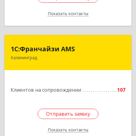
Показать контакты
Назад
1С:Франчайзи AMS
1С:Франчайзи AMS
Калининград
238325, Калининградская обл, Гурьевский р-н,
Луговое п, Центральная ул, дом № 17
Подробнее
Клиентов на сопровождении
107
Отправить заявку
Отправить заявку
Показать контакты
Назад