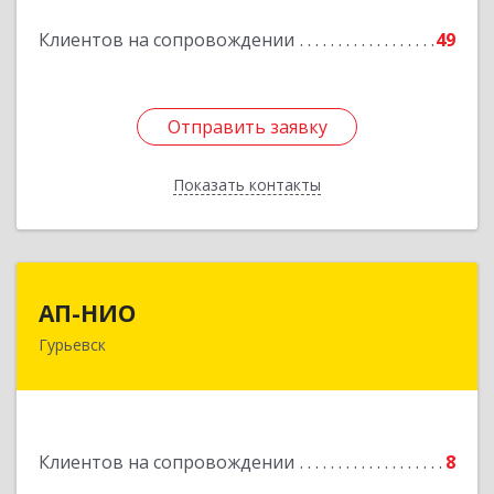
Клиентов на сопровождении
49
Подробнее
Отправить заявку
Отправить заявку
Показать контакты
Назад
АП-НИО
АП-НИО
Гурьевск
238300 Калининградская обл, Гурьевск г,
Советская ул, дом № 22, кв. № 26
Подробнее
Клиентов на сопровождении
8