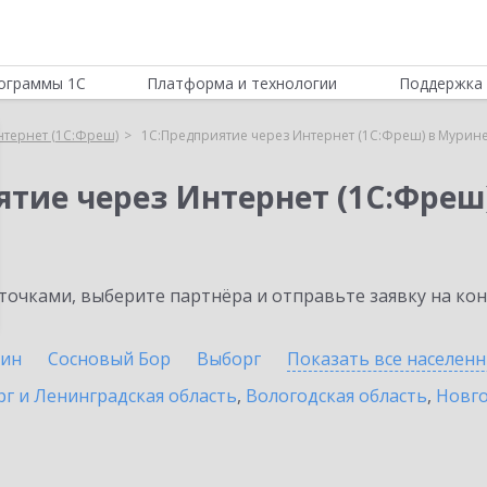
ограммы 1С
Платформа и технологии
Поддержка 
нтернет (1С:Фреш)
1С:Предприятие через Интернет (1С:Фреш) в Мурин
ятие через Интернет (1С:Фреш
очками, выберите партнёра и отправьте заявку на ко
ин
Сосновый Бор
Выборг
Показать все населен
г и Ленинградская область
,
Вологодская область
,
Новго