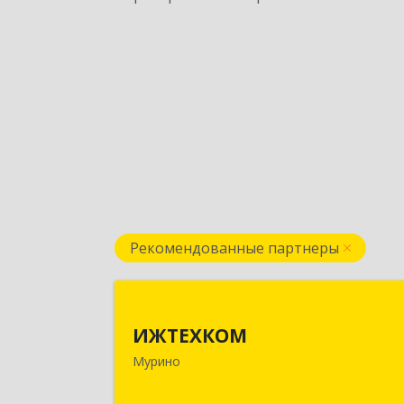
Рекомендованные партнеры
ИЖТЕХКО
ИЖТЕХКОМ
188677, Ленинградская обл
Мурино
Всеволожский р-н, Мурино г
Воронцовский б-р, дом № 17, кв.33