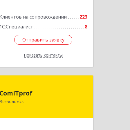
Клиентов на сопровождении
223
1С:Специалист
8
Отправить заявку
Отправить заявку
Показать контакты
Назад
ComITprof
ComITprof
188643, Ленинградская обл,
Всеволожск
Всеволожский р-н, Всеволожск г,
Невская ул, дом № 6, кв.18
Подробнее