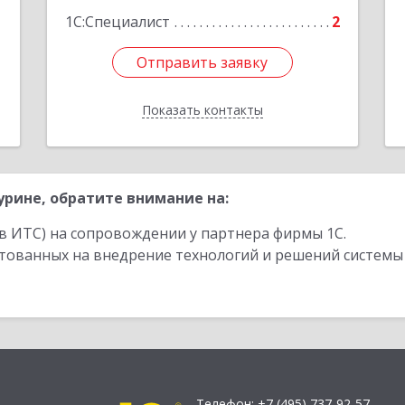
1С:Специалист
2
Отправить заявку
Отправить заявку
Показать контакты
Назад
рине, обратите внимание на:
в ИТС) на сопровождении у партнера фирмы 1С.
стованных на внедрение технологий и решений системы
Телефон:
+7 (495) 737-92-57