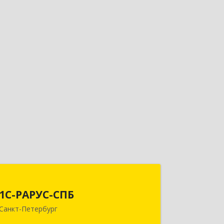
1С-РАРУС-СПБ
1С-РАРУС-СПБ
197022, Санкт-Петербург г, вн.тер.г.
Санкт-Петербург
муниципальный округ Аптекарский