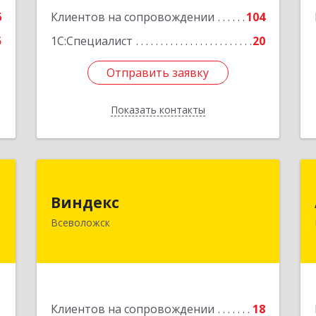
6
Клиентов на сопровождении
104
5
1С:Специалист
20
Отправить заявку
Отправить заявку
Показать контакты
Назад
"
Виндекс
Виндекс
,
188643, Ленинградская обл,
Всеволожск
я
Всеволожский р-н, Всеволожск г,
1
Шинников ул, дом № 2, корпус 5,
оф.47
е
Подробнее
1
Клиентов на сопровождении
18