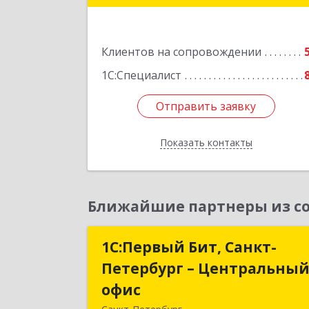
Подробне
Клиентов на сопровождении
1С:Специалист
Отправить заявку
Отправить заявку
Показать контакты
Назад
Ближайшие партнеры из со
1С:Первый Бит, Санкт-
1С:Первый Бит, Санкт
Петербург – Центральны
Петербург – Центральны
офис
офи