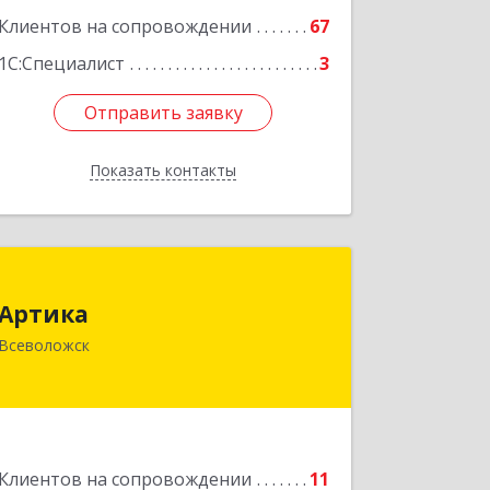
Клиентов на сопровождении
67
1С:Специалист
3
Отправить заявку
Отправить заявку
Показать контакты
Назад
Артика
Артика
188645, Ленинградская обл,
Всеволожск
Всеволожск г, Доктора Сотникова ул,
дом № 2, кв.86
Подробнее
Клиентов на сопровождении
11