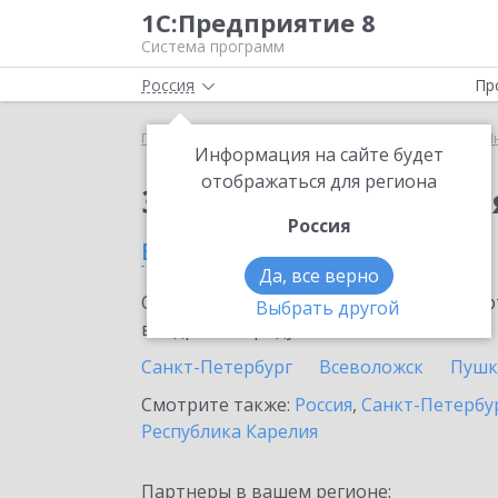
1С:Предприятие 8
Система программ
Россия
Пр
Главная
Сервисы ИТС
1С:Предприятие через И
Информация на сайте будет
отображаться для региона
Заказать 1С:Предпри
Россия
в Мурине
Да, все верно
Ознакомьтесь с информационными карт
Выбрать другой
внедрение продукта.
Санкт-Петербург
Всеволожск
Пушк
Смотрите также:
Россия
,
Санкт-Петербур
Республика Карелия
Партнеры в вашем регионе: