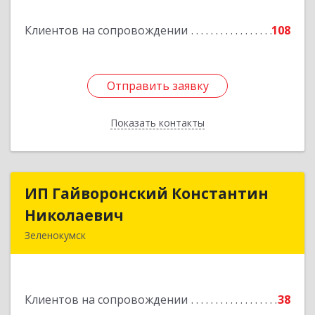
Подробнее
Клиентов на сопровождении
108
Отправить заявку
Отправить заявку
Показать контакты
Назад
ИП Гайворонский Константин
ИП Гайворонский Константин
Николаевич
Николаевич
Зеленокумск
357910, Ставропольский край, Советский р-н,
Зеленокумск г, Ленина пл, дом № 6, оф.4
Клиентов на сопровождении
38
Подробнее