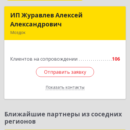
ИП Журавлев Алексей
ИП Журавлев Алексей
Александрович
Александрович
Моздок
363750, Северная Осетия - Алания Респ, Моздок
г, Кирова ул, дом № 41
Клиентов на сопровождении
106
Подробнее
Отправить заявку
Отправить заявку
Показать контакты
Назад
Ближайшие партнеры из соседних
регионов