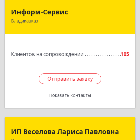
Информ-Сервис
Информ-Сервис
Владикавказ
362020, Северная Осетия - Алания Респ,
Владикавказ г, Островского ул, дом № 12, пом.3
Подробнее
Клиентов на сопровождении
105
Отправить заявку
Отправить заявку
Показать контакты
Назад
ИП Веселова Лариса Павловна
ИП Веселова Лариса Павловна