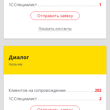
1С:Специалист
1
Отправить заявку
Отправить заявку
Показать контакты
Назад
Диалог
Диалог
Нальчик
360016, Кабардино-Балкарская Респ, Нальчик г,
Калюжного ул, дом № 3, этаж 2
Подробнее
Клиентов на сопровождении
202
1С:Специалист
2
Отправить заявку
Отправить заявку