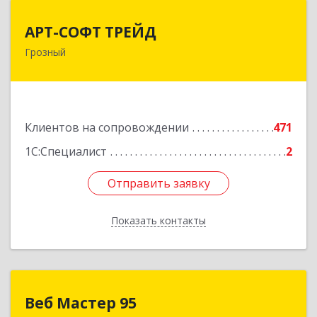
АРТ-СОФТ ТРЕЙД
АРТ-СОФТ ТРЕЙД
Грозный
364013, Чеченская Респ, Грозный г, Полярников
ул, дом № 36А
Подробнее
Клиентов на сопровождении
471
1С:Специалист
2
Отправить заявку
Отправить заявку
Показать контакты
Назад
Веб Мастер 95
Веб Мастер 95