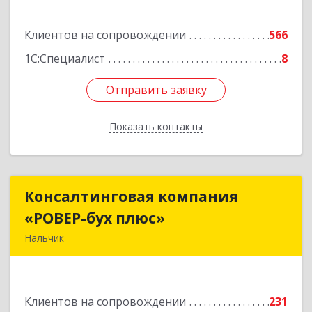
Подробнее
Клиентов на сопровождении
566
1С:Специалист
8
Отправить заявку
Отправить заявку
Показать контакты
Назад
Консалтинговая компания
Консалтинговая компания
«РОВЕР-бух плюс»
«РОВЕР-бух плюс»
Нальчик
360004, Кабардино-Балкарская Респ, Нальчик г,
Кирова ул, дом № 233
Клиентов на сопровождении
231
Подробнее