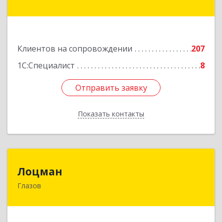
ул, дом № 3, оф.535
Подробнее
Клиентов на сопровождении
207
1С:Специалист
8
Отправить заявку
Отправить заявку
Показать контакты
Назад
Лоцман
Лоцман
Глазов
427620, Удмуртская Респ, Глазов г, Сибирская
ул, дом № 20