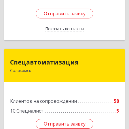
Отправить заявку
Отправить заявку
Показать контакты
Назад
Спецавтоматизация
Спецавтоматизация
Соликамск
618547, Пермский край, Соликамск г,
Транспортная ул, дом № 4
Подробнее
Клиентов на сопровождении
58
1С:Специалист
5
Отправить заявку
Отправить заявку