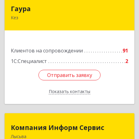
Гаура
Гаура
Кез
427580, Удмуртская Респ, Кезский р-н, Кез п,
Кооперативная ул, дом № 12
Подробнее
Клиентов на сопровождении
91
1С:Специалист
2
Отправить заявку
Отправить заявку
Показать контакты
Назад
Компания Информ Сервис
Компания Информ Сервис
Лысьва
618909, Пермский край, Лысьва г, Металлистов