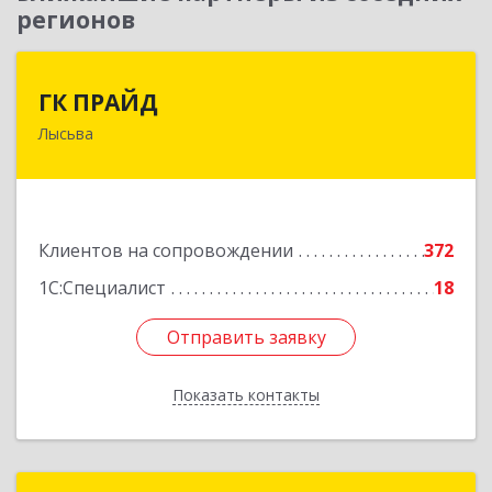
регионов
ГК ПРАЙД
ГК ПРАЙД
Лысьва
618909, Пермский край, Лысьва г, Репина ул,
дом № 41
Подробнее
Клиентов на сопровождении
372
1С:Специалист
18
Отправить заявку
Отправить заявку
Показать контакты
Назад