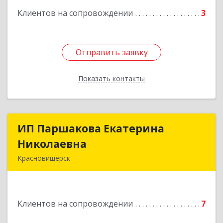
Клиентов на сопровождении
3
Отправить заявку
Отправить заявку
Показать контакты
Назад
ИП Паршакова Екатерина
ИП Паршакова Екатерина
Николаевна
Николаевна
Красновишерск
618590, Пермский край, Красновишерск г,
Карла Маркса ул, дом № 27, кв.8
Клиентов на сопровождении
7
Подробнее