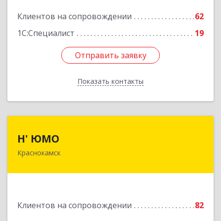
Подробнее
Клиентов на сопровождении
62
1С:Специалист
19
Отправить заявку
Отправить заявку
Показать контакты
Назад
Н' ЮМО
Н' ЮМО
Краснокамск
617060, Пермский край, Краснокамский р-н,
Краснокамск г, Большевистская ул, дом № 38,
оф.3
Подробнее
Клиентов на сопровождении
82