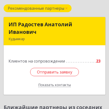
Рекомендованные партнеры
ИП Радостев Анатолий
ИП Радостев Анатолий
Иванович
Иванович
Кудымкар
619000, Пермский край, Кудымкар г, Герцена
ул, дом № 52
Клиентов на сопровождении
23
Подробнее
Отправить заявку
Отправить заявку
Показать контакты
Назад
Ближайшие партнеры из соседних