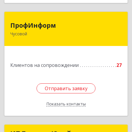
ПрофИнформ
ПрофИнформ
Чусовой
618204, Пермский край, г.о. Чусовской, Чусовой
г, Коммунистическая ул, дом № 8, оф.24
Подробнее
Клиентов на сопровождении
27
Отправить заявку
Отправить заявку
Показать контакты
Назад