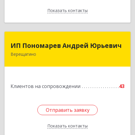
Показать контакты
Назад
ИП Пономарев Андрей Юрьевич
ИП Пономарев Андрей Юрьевич
Верещагино
617120, Пермский край, Верещагинский р-н,
Верещагино г, Октябрьская ул, дом № 68, оф.1
Подробнее
Клиентов на сопровождении
43
Отправить заявку
Отправить заявку
Показать контакты
Назад