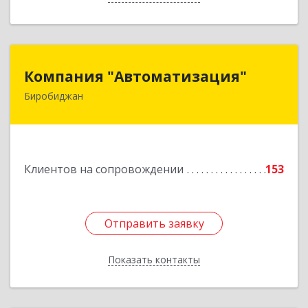
Компания "Автоматизация"
Компания "Автоматизация"
Биробиджан
679016, Еврейская Аобл, Биробиджан г,
Советская ул, дом № 59, кв.3
Подробнее
Клиентов на сопровождении
153
Отправить заявку
Отправить заявку
Показать контакты
Назад