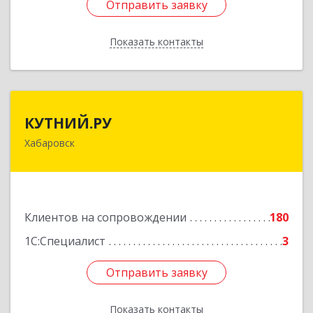
Отправить заявку
Отправить заявку
Показать контакты
Назад
КУТНИЙ.РУ
КУТНИЙ.РУ
Хабаровск
680007, Хабаровский край, Хабаровск г,
Шевчука ул, дом № 42, оф.505
Подробнее
Клиентов на сопровождении
180
1С:Специалист
3
Отправить заявку
Отправить заявку
Показать контакты
Назад