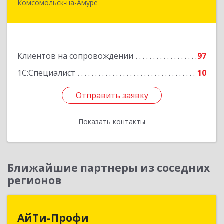
Комсомольск-на-Амуре
681000, Хабаровский край, Комсомольск-на-
Амуре г, Сидоренко ул, дом № 1А
Подробнее
Клиентов на сопровождении
97
1С:Специалист
10
Отправить заявку
Отправить заявку
Показать контакты
Назад
Ближайшие партнеры из соседних
регионов
АйТи-Профи
АйТи-Профи