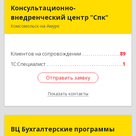
Консультационно-
Консультационно-
внедренческий центр "Спк"
внедренческий центр "Спк"
Комсомольск-на-Амуре
681013, Хабаровский край, Комсомольск-на-
Амуре г, Димитрова, дом № 5, кв.302
Клиентов на сопровождении
89
Подробнее
1С:Специалист
1
Отправить заявку
Отправить заявку
Показать контакты
Назад
ВЦ Бухгалтерские программы
ВЦ Бухгалтерские программы