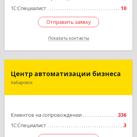
1С:Специалист
10
Отправить заявку
Отправить заявку
Показать контакты
Назад
Центр автоматизации бизнеса
Центр автоматизации бизнеса
Хабаровск
680030, Хабаровский край, Хабаровск г, Ленина
ул, дом № 4, оф.802
Подробнее
Клиентов на сопровождении
336
1С:Специалист
3