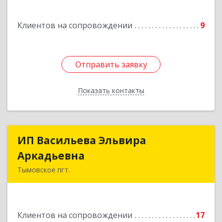
Подробнее
Клиентов на сопровождении
9
Отправить заявку
Отправить заявку
Показать контакты
Назад
ИП Васильева Эльвира
ИП Васильева Эльвира
Аркадьевна
Аркадьевна
Тымовское пгт.
694400, Сахалинская обл, Тымовский р-н,
Тымовское пгт, Красноармейская ул, дом № 34,
кв.9
Клиентов на сопровождении
17