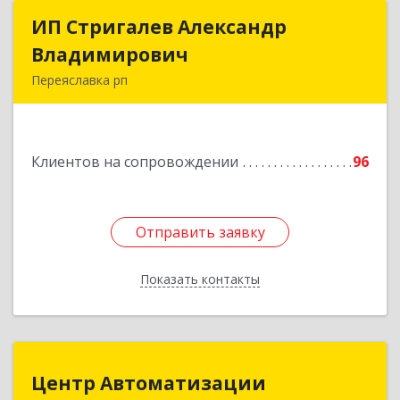
ИП Стригалев Александр
ИП Стригалев Александр
Владимирович
Владимирович
Переяславка рп
682910, Хабаровский край, Имени Лазо р-н,
Переяславка рп, Ленина ул, дом № 30, оф.1
Клиентов на сопровождении
96
Подробнее
Отправить заявку
Отправить заявку
Показать контакты
Назад
Центр Автоматизации
Центр Автоматизации