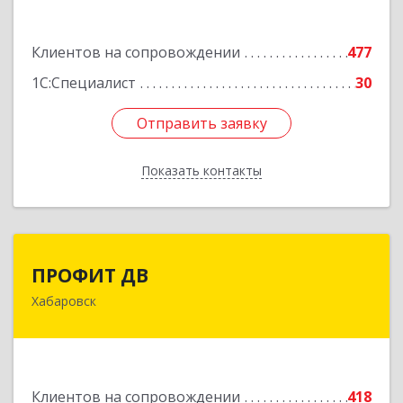
Подробнее
Клиентов на сопровождении
477
1С:Специалист
30
Отправить заявку
Отправить заявку
Показать контакты
Назад
ПРОФИТ ДВ
ПРОФИТ ДВ
Хабаровск
680000, Хабаровский край, Хабаровск г,
Муравьева-Амурского ул, дом № 25, пом.I
Подробнее
Клиентов на сопровождении
418