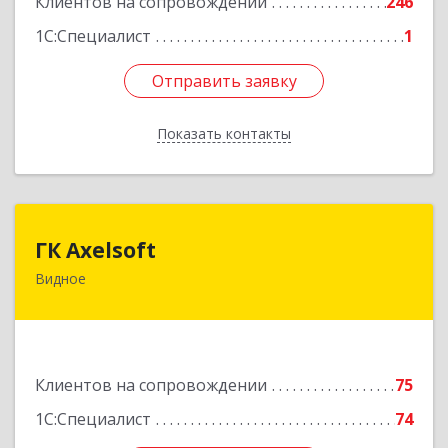
Клиентов на сопровождении
246
1С:Специалист
1
Отправить заявку
Отправить заявку
Показать контакты
Назад
ГК Axelsoft
ГК Axelsoft
Видное
142701, Московская обл, Ленинский р-н,
Видное г, Ольховая ул, дом № 2, оф.364
Подробнее
Клиентов на сопровождении
75
1С:Специалист
74