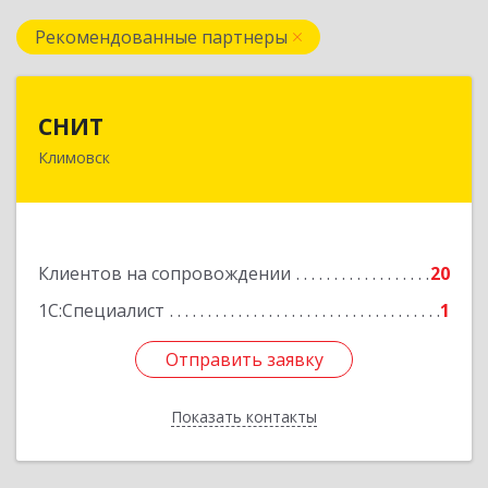
Рекомендованные партнеры
СНИТ
СНИТ
Климовск
142180, Московская обл, Климовск г, Советская
ул, дом № 14
Подробнее
Клиентов на сопровождении
20
1С:Специалист
1
Отправить заявку
Отправить заявку
Показать контакты
Назад