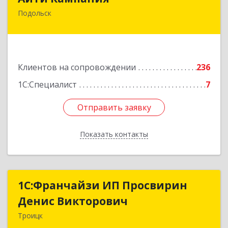
Подольск
142100, Московская обл, Подольск г,
Комсомольская ул, дом № 59, пом.1, пом.116
Подробнее
Клиентов на сопровождении
236
1С:Специалист
7
Отправить заявку
Отправить заявку
Показать контакты
Назад
1C:Франчайзи ИП Просвирин
1C:Франчайзи ИП Просвирин
Денис Викторович
Денис Викторович
Троицк
108842, Москва г, вн.тер.г. городской округ