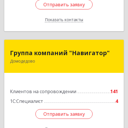
Отправить заявку
Отправить заявку
Показать контакты
Назад
Группа компаний "Навигатор"
Группа компаний "Навигатор"
Домодедово
142001, Московская обл, Домодедово г,
Северный мкр, Каширское ш, дом № 7А, оф.304
Подробнее
Клиентов на сопровождении
141
1С:Специалист
4
Отправить заявку
Отправить заявку