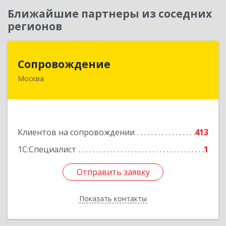
Ближайшие партнеры из соседних
регионов
Сопровождение
Сопровождение
Москва
117198, Москва г, Саморы Машела ул, дом № 8,
корпус 1, кв.233
Подробнее
Клиентов на сопровождении
413
1С:Специалист
1
Отправить заявку
Отправить заявку
Показать контакты
Назад