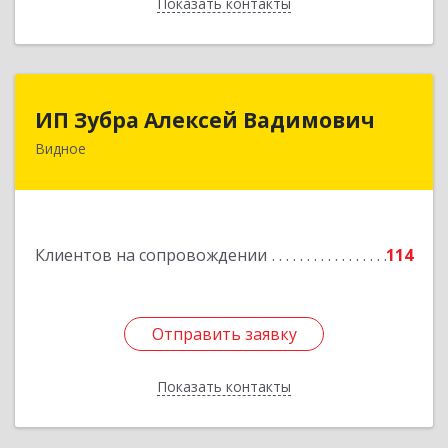
Показать контакты
Назад
ИП Зубра Алексей Вадимович
ИП Зубра Алексей Вадимович
Видное
142700, Московская обл, Ленинский р-н,
Видное г, Березовая ул, дом № 9, пом.31
Подробнее
Клиентов на сопровождении
114
Отправить заявку
Отправить заявку
Показать контакты
Назад