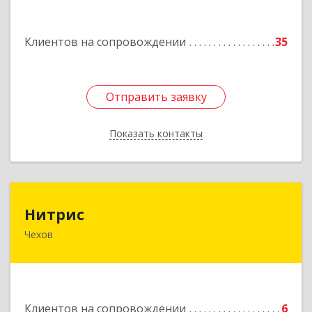
Подробнее
Клиентов на сопровождении
35
Отправить заявку
Отправить заявку
Показать контакты
Назад
Нитрис
Нитрис
Чехов
142350, Московская обл, Чехов м.о., Столбовая
пгт, Серпуховская ул, дом № 23
Подробнее
Клиентов на сопровождении
6