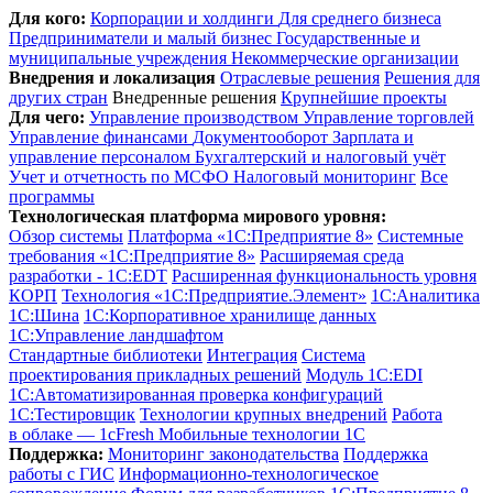
Для кого:
Корпорации и холдинги
Для среднего бизнеса
Предприниматели и малый бизнес
Государственные и
муниципальные учреждения
Некоммерческие организации
Внедрения и локализация
Отраслевые решения
Решения для
других стран
Внедренные решения
Крупнейшие проекты
Для чего:
Управление производством
Управление торговлей
Управление финансами
Документооборот
Зарплата и
управление персоналом
Бухгалтерский и налоговый учёт
Учет и отчетность по МСФО
Налоговый мониторинг
Все
программы
Технологическая платформа мирового уровня:
Обзор системы
Платформа «1С:Предприятие 8»
Системные
требования «1С:Предприятие 8»
Расширяемая среда
разработки - 1C:EDT
Расширенная функциональность уровня
КОРП
Технология «1С:Предприятие.Элемент»
1C:Аналитика
1С:Шина
1С:Корпоративное хранилище данных
1С:Управление ландшафтом
Стандартные библиотеки
Интеграция
Система
проектирования прикладных решений
Модуль 1C:EDI
1С:Автоматизированная проверка конфигураций
1С:Тестировщик
Технологии крупных внедрений
Работа
в облаке — 1cFresh
Мобильные технологии 1С
Поддержка:
Мониторинг законодательства
Поддержка
работы с ГИС
Информационно-технологическое