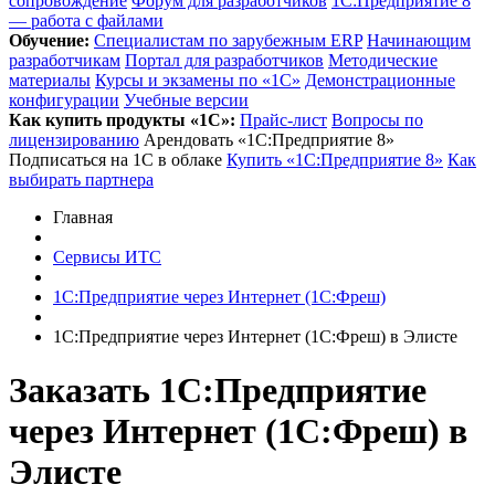
сопровождение
Форум для разработчиков
1С:Предприятие 8
— работа с файлами
Обучение:
Cпециалистам по зарубежным ERP
Начинающим
разработчикам
Портал для разработчиков
Методические
материалы
Курсы и экзамены по «1С»
Демонстрационные
конфигурации
Учебные версии
Как купить продукты «1С»:
Прайс-лист
Вопросы по
лицензированию
Арендовать «1С:Предприятие 8»
Подписаться на 1С в облаке
Купить «1С:Предприятие 8»
Как
выбирать партнера
Главная
Сервисы ИТС
1С:Предприятие через Интернет (1С:Фреш)
1С:Предприятие через Интернет (1С:Фреш) в Элисте
Заказать 1С:Предприятие
через Интернет (1С:Фреш)
в
Элисте