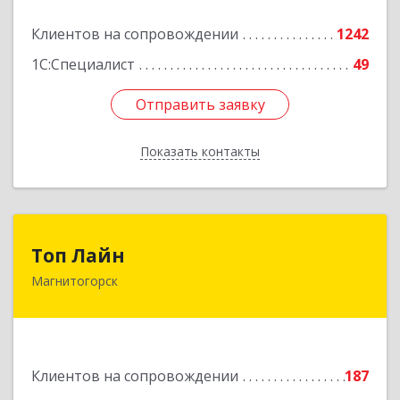
Подробнее
Клиентов на сопровождении
1242
1С:Специалист
49
Отправить заявку
Отправить заявку
Показать контакты
Назад
Топ Лайн
Топ Лайн
Магнитогорск
454000, Челябинская обл, Магнитогорск г,
Галиуллина ул, дом № 11, А, кв.1
Подробнее
Клиентов на сопровождении
187