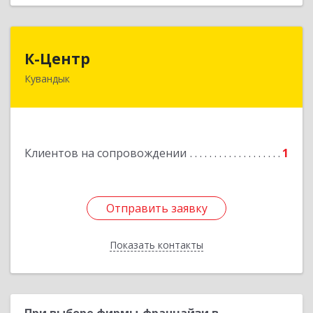
К-Центр
К-Центр
Кувандык
462243, Оренбургская обл, Кувандыкский р-н,
Кувандык г, Ленина ул, дом № 20
Подробнее
Клиентов на сопровождении
1
Отправить заявку
Отправить заявку
Показать контакты
Назад