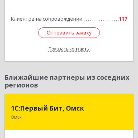
Подробнее
Клиентов на сопровождении
117
Отправить заявку
Отправить заявку
Показать контакты
Назад
Ближайшие партнеры из соседних
регионов
1С:Первый Бит, Омск
1С:Первый Бит, Омск
Омск
644099, Омская обл, Омск г, Гагарина ул, дом №
14, оф.208