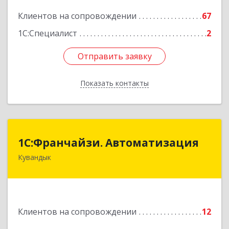
Подробнее
Клиентов на сопровождении
67
1С:Специалист
2
Отправить заявку
Отправить заявку
Показать контакты
Назад
1С:Франчайзи. Автоматизация
1С:Франчайзи. Автоматизация
Кувандык
462220, Оренбургская обл, Кувандыкский р-н,
Кувандык г, Советская ул, дом № 10
Подробнее
Клиентов на сопровождении
12