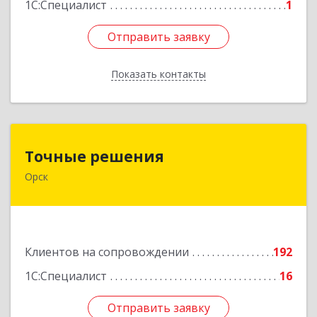
1С:Специалист
1
Отправить заявку
Отправить заявку
Показать контакты
Назад
Точные решения
Точные решения
Орск
462403, Оренбургская обл, Орск г,
Краматорская ул, дом № 2Б, пом.3, этаж 1, офис
2
Подробнее
Клиентов на сопровождении
192
1С:Специалист
16
Отправить заявку
Отправить заявку