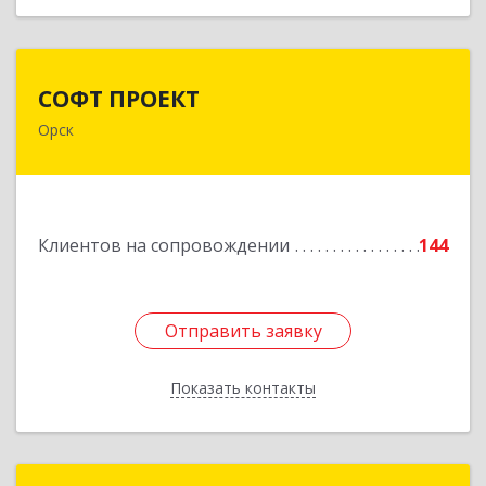
СОФТ ПРОЕКТ
СОФТ ПРОЕКТ
Орск
462430, Оренбургская обл, Орск г,
Добровольского ул, дом № 23, кв.11
Подробнее
Клиентов на сопровождении
144
Отправить заявку
Отправить заявку
Показать контакты
Назад