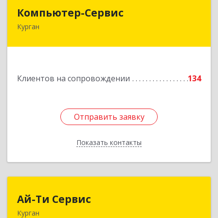
Компьютер-Сервис
Компьютер-Сервис
Курган
640022, Курганская обл, Курган г, Василия
Блюхера ул, дом № 30, пом.1
Подробнее
Клиентов на сопровождении
134
Отправить заявку
Отправить заявку
Показать контакты
Назад
Ай-Ти Сервис
Ай-Ти Сервис
Курган
640032, Курганская обл, г.о. Город Курган,