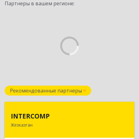
Партнеры в вашем регионе:
Рекомендованные партнеры
INTERCOMP
INTERCOMP
Жезказган
100600, Республика Казахстан, Карагандинская
область, г.Жезказган, Шевченко, дом № 38