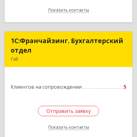
Показать контакты
Назад
1С:Франчайзинг. Бухгалтерский
1С:Франчайзинг. Бухгалтерский
отдел
отдел
Гай
462635, Оренбургская обл, Гай г, Победы пр-кт,
дом № 1, кв.12
Клиентов на сопровождении
5
Подробнее
Отправить заявку
Отправить заявку
Показать контакты
Назад