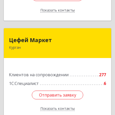
Показать контакты
Назад
Цефей Маркет
Цефей Маркет
Курган
640002, Курганская обл, Курган г, М.Горького
ул, дом № 35/1
Подробнее
Клиентов на сопровождении
277
1С:Специалист
6
Отправить заявку
Отправить заявку
Показать контакты
Назад