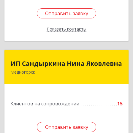
Отправить заявку
Отправить заявку
Показать контакты
Назад
ИП Сандыркина Нина Яковлевна
ИП Сандыркина Нина Яковлевна
Медногорск
462270, Оренбургская обл, Медногорск г,
Металлургов ул, дом № 19, кв.22
Подробнее
Клиентов на сопровождении
15
Отправить заявку
Отправить заявку