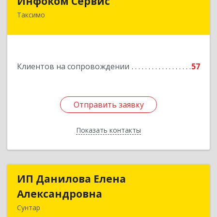
Инфоком Сервис
Таксимо
671560, Республика Бурятия, Муйский р-н, пгт.
Таксимо, ул. Железнодорожников, дом 14
Подробнее
Клиентов на сопровождении
57
Отправить заявку
Отправить заявку
Показать контакты
Назад
ИП Данилова Елена
ИП Данилова Елена
Александровна
Александровна
Сунтар