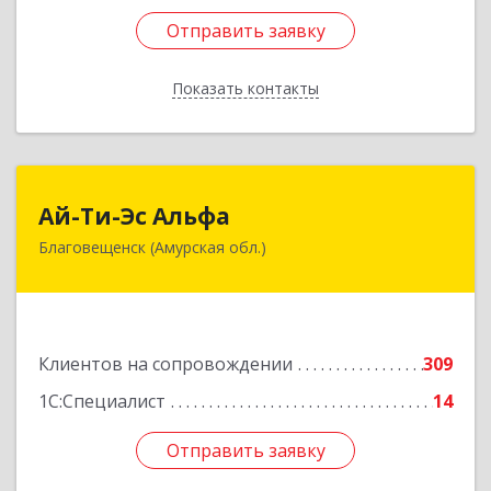
Отправить заявку
Отправить заявку
Показать контакты
Назад
Ай-Ти-Эс Альфа
Ай-Ти-Эс Альфа
Благовещенск (Амурская обл.)
675000, Амурская обл, Благовещенск г, Зейская
ул, дом № 134, оф.515
Подробнее
Клиентов на сопровождении
309
1С:Специалист
14
Отправить заявку
Отправить заявку