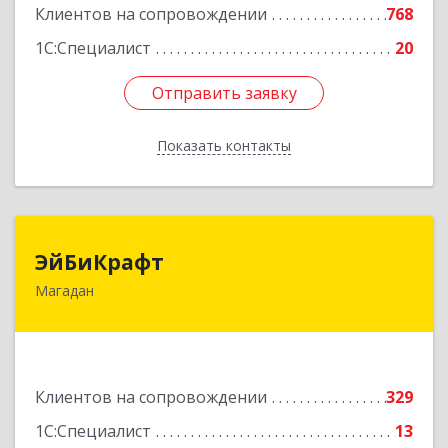
Клиентов на сопровождении
768
1С:Специалист
20
Отправить заявку
Отправить заявку
Показать контакты
Назад
ЭйБиКрафт
ЭйБиКрафт
Магадан
685000, Магаданская обл, Магадан г, Полярная
ул, дом № 21А
Подробнее
Клиентов на сопровождении
329
1С:Специалист
13