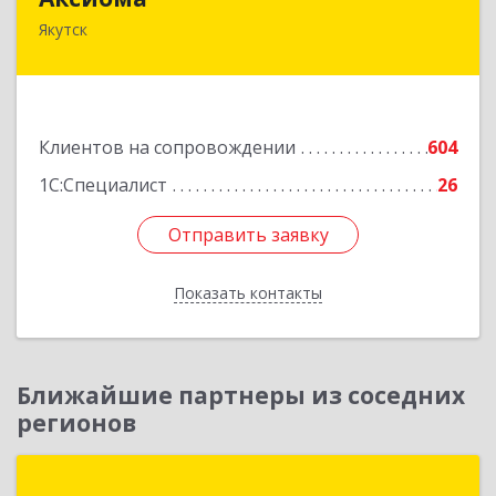
Якутск
677000, Саха /Якутия/ Респ, Якутск г, Чиряева
ул, дом № 1, кв.19
Подробнее
Клиентов на сопровождении
604
1С:Специалист
26
Отправить заявку
Отправить заявку
Показать контакты
Назад
Ближайшие партнеры из соседних
регионов
ЦПО "Статус"