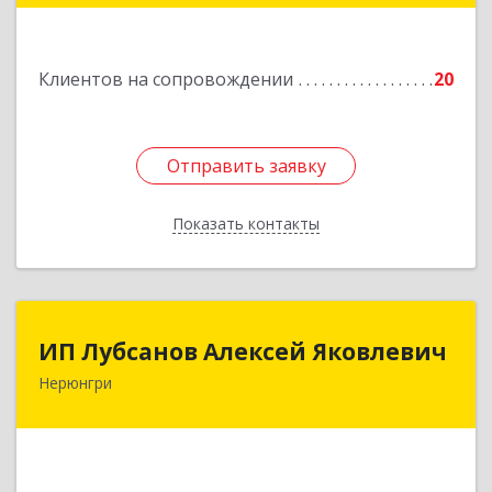
Подробнее
Клиентов на сопровождении
20
Отправить заявку
Отправить заявку
Показать контакты
Назад
ИП Лубсанов Алексей Яковлевич
ИП Лубсанов Алексей Яковлевич
Нерюнгри
675002, Амурская область, г. Благовещенск, ул.
Краснофлотская ,77/1, кв.38
Подробнее