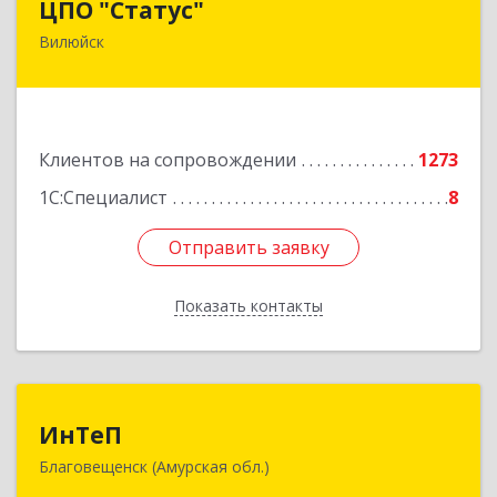
ЦПО "Статус"
Вилюйск
677000, Саха /Якутия/ Респ, Якутск г, Ленина пр-
кт, дом № 1, оф.427
Подробнее
Клиентов на сопровождении
1273
1С:Специалист
8
Отправить заявку
Отправить заявку
Показать контакты
Назад
ИнТеП
ИнТеП
Благовещенск (Амурская обл.)
675000, Амурская обл, Благовещенск г,