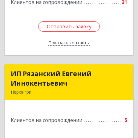
Клиентов на сопровождении
31
Отправить заявку
Отправить заявку
Показать контакты
Назад
ИП Рязанский Евгений
ИП Рязанский Евгений
Иннокентьевич
Иннокентьевич
Нерюнгри
678967, Саха /Якутия/ Респ, Нерюнгри г,
Дружбы Народов пр-кт, дом № 14
Клиентов на сопровождении
5
Подробнее