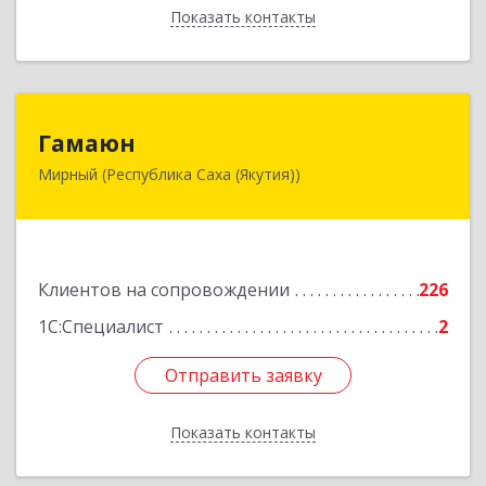
Показать контакты
Назад
Гамаюн
Гамаюн
Мирный (Республика Саха (Якутия))
678170, Саха /Якутия/ Респ, Мирнинский у,
Мирный г, Ленинградский пр-кт, дом № 48,
корпус а
Подробнее
Клиентов на сопровождении
226
1С:Специалист
2
Отправить заявку
Отправить заявку
Показать контакты
Назад