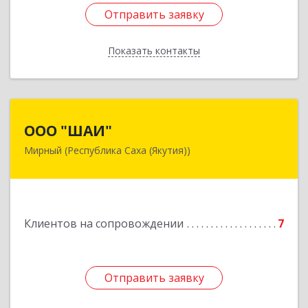
Отправить заявку
Отправить заявку
Показать контакты
Назад
ООО "ШАИ"
ООО "ШАИ"
Мирный (Республика Саха (Якутия))
678175, Республика Саха (Якутия), у.
Мирнинский, г. Мирный, ул. Ленина, дом 34,
квартира 5
Подробнее
Клиентов на сопровождении
7
Отправить заявку
Отправить заявку