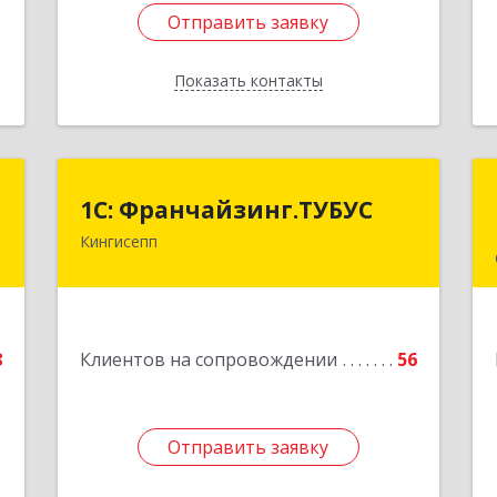
Отправить заявку
Отправить заявку
Показать контакты
Назад
а
1С: Франчайзинг.ТУБУС
1С: Франчайзинг.ТУБУС
а
Кингисепп
Подробнее
,
5
8
Клиентов на сопровождении
56
е
Отправить заявку
Отправить заявку