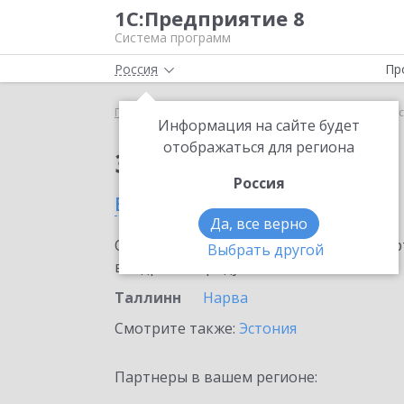
1С:Предприятие 8
Система программ
Россия
Пр
Главная
Сервисы ИТС
1С:Подпись
1С:Подпис
Информация на сайте будет
отображаться для региона
Заказать 1С:Подпись
Россия
в Таллинне
Да, все верно
Ознакомьтесь с информационными карт
Выбрать другой
внедрение продукта.
Таллинн
Нарва
Смотрите также:
Эстония
Партнеры в вашем регионе: