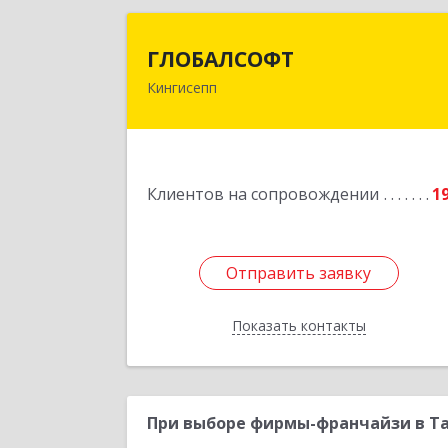
ГЛОБАЛСОФ
ГЛОБАЛСОФТ
Кингисепп
188485, Ленинградская обл
Кингисеппский р-н, Кингисепп г
Красногвардейская ул, дом № 6/1
Подробне
Клиентов на сопровождении
1
Отправить заявку
Отправить заявку
Показать контакты
Назад
При выборе фирмы-франчайзи в Та