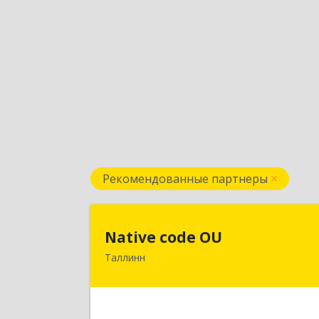
Рекомендованные партнеры
Native code O
Native code OU
Таллинн
13424, Estonia, Tallinn, Varese tn.10A
4
Подробне