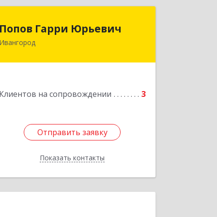
Попов Гарри Юрьевич
Попов Гарри Юрьевич
Ивангород
Подробнее
Клиентов на сопровождении
3
Отправить заявку
Отправить заявку
Показать контакты
Назад