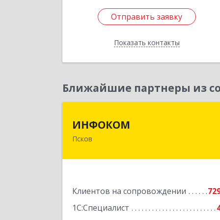
Отправить заявку
Отправить заявку
Показать контакты
Назад
Ближайшие партнеры из со
ИНФОКО
ИНФОКОМ
Псков
180000, Псковская обл, Псков г
Советская ул, дом № 42
Подробне
Клиентов на сопровождении
72
1С:Специалист