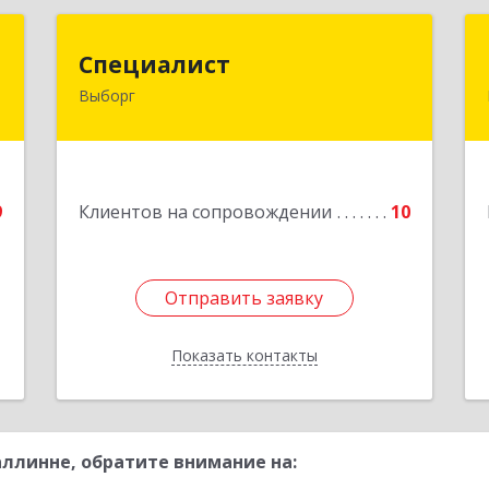
Т
Специалист
Специалист
Выборг
,
188800, Ленинградская обл,
,
Выборгский р-н, Выборг г, Советская
3
ул, дом № 5, оф.8
е
Подробнее
9
Клиентов на сопровождении
10
Отправить заявку
Отправить заявку
Показать контакты
Назад
ллинне, обратите внимание на: