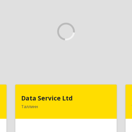
U
Data Service Ltd
Data Service Ltd
Таллинн
-
Estonia, Laulupeo 24, Tallinn, 10128
5
Подробнее
е