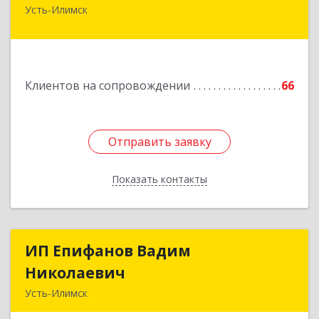
Усть-Илимск
666679, Иркутская обл, Усть-Илимск г, Дружбы
Народов пр-кт, дом № 12, кв.60
Подробнее
Клиентов на сопровождении
66
Отправить заявку
Отправить заявку
Показать контакты
Назад
ИП Епифанов Вадим
ИП Епифанов Вадим
Николаевич
Николаевич
Усть-Илимск
666682, Иркутская обл, Усть-Илимск г,