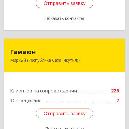
Отправить заявку
Отправить заявку
Показать контакты
Назад
Гамаюн
Гамаюн
Мирный (Республика Саха (Якутия))
678170, Саха /Якутия/ Респ, Мирнинский у,
Мирный г, Ленинградский пр-кт, дом № 48,
корпус а
Подробнее
Клиентов на сопровождении
226
1С:Специалист
2
Отправить заявку
Отправить заявку
Показать контакты
Назад