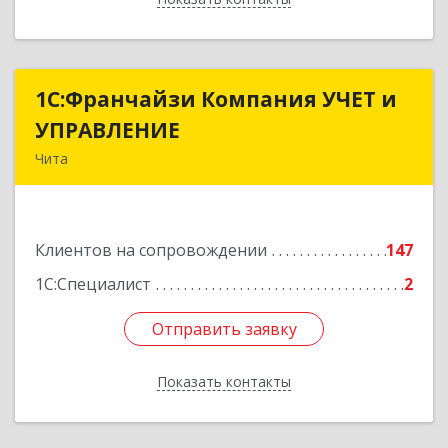
1С:Франчайзи Компания УЧЕТ и
1С:Франчайзи Компания УЧЕТ и
УПРАВЛЕНИЕ
УПРАВЛЕНИЕ
Чита
672038, Забайкальский край, Чита г, Нагорная
ул, дом № 81а, пом.1
Клиентов на сопровождении
147
Подробнее
1С:Специалист
2
Отправить заявку
Отправить заявку
Показать контакты
Назад