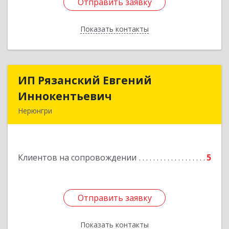
Отправить заявку
Отправить заявку
Показать контакты
Назад
ИП Рязанский Евгений
ИП Рязанский Евгений
Иннокентьевич
Иннокентьевич
Нерюнгри
678967, Саха /Якутия/ Респ, Нерюнгри г,
Дружбы Народов пр-кт, дом № 14
Клиентов на сопровождении
5
Подробнее
Отправить заявку
Отправить заявку
Показать контакты
Назад