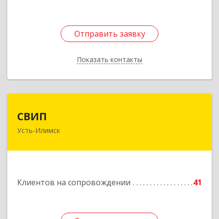
Отправить заявку
Отправить заявку
Показать контакты
Назад
СВИП
СВИП
Усть-Илимск
666685, Иркутская обл, Усть-Илимск г,
Энтузиастов ул, дом № 5, оф.1
Подробнее
Клиентов на сопровождении
41