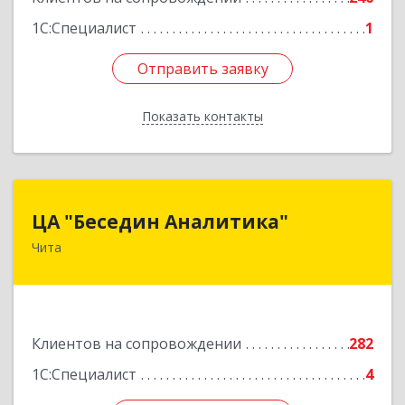
1С:Специалист
1
Отправить заявку
Отправить заявку
Показать контакты
Назад
ЦА "Беседин Аналитика"
ЦА "Беседин Аналитика"
Чита
672039, Забайкальский край, Чита г,
Красноярская ул, дом № 24, корпус а, оф.401
Подробнее
Клиентов на сопровождении
282
1С:Специалист
4