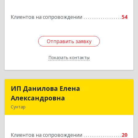
Белградская ул, дом № 11, кв.22
Клиентов на сопровождении
54
Подробнее
Отправить заявку
Отправить заявку
Показать контакты
Назад
ИП Данилова Елена
ИП Данилова Елена
Александровна
Александровна
Сунтар
Подробнее
Клиентов на сопровождении
20