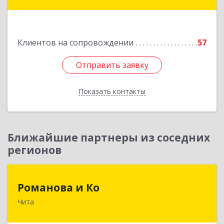
Таксимо, ул. Железнодорожников, дом 14
Подробнее
Клиентов на сопровождении
57
Отправить заявку
Отправить заявку
Показать контакты
Назад
Ближайшие партнеры из соседних
регионов
Романова и Ко
Романова и Ко
Чита
672000, Забайкальский край, Чита г, Анохина
ул, дом № 91, оф.703, а/я 1062