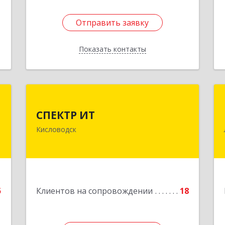
Отправить заявку
Отправить заявку
Показать контакты
Назад
й
СПЕКТР ИТ
ч
СПЕКТР ИТ
357736, Ставропольский край,
Кисловодск
Кисловодск г, Ставропольская ул, дом
,
№ 8
0
Подробнее
е
5
Клиентов на сопровождении
18