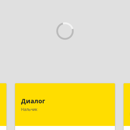
я
Диалог
х
Диалог
360016, Кабардино-Балкарская Респ,
»
Нальчик
Нальчик г, Калюжного ул, дом № 3,
этаж 2
,