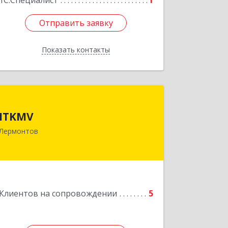
1С:Специалист
1
Отправить заявку
Отправить заявку
Показать контакты
Назад
ITKMV
ITKMV
Лермонтов
Подробнее
Клиентов на сопровождении
5