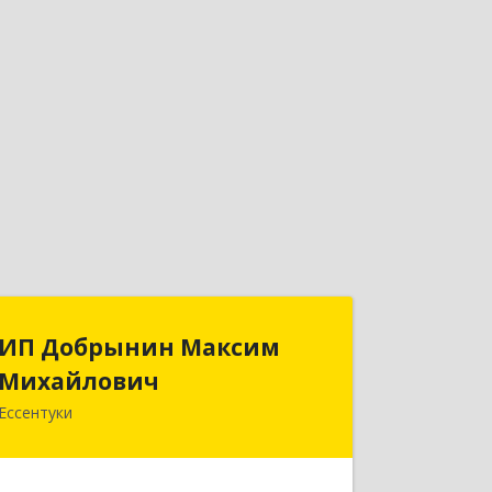
ИП Добрынин Максим
ИП Добрынин Максим
Михайлович
Михайлович
Ессентуки
357601, Ставропольский край,
Ессентуки, Спасателей, дом № 5, кв.43