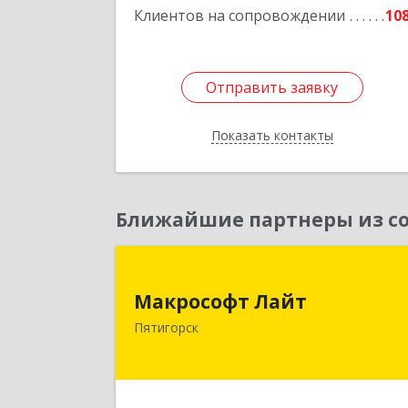
Клиентов на сопровождении
10
Отправить заявку
Отправить заявку
Показать контакты
Назад
Ближайшие партнеры из со
Макрософт Лай
Макрософт Лайт
357501, Ставропольский край
Пятигорск
Пятигорск г, Коста Хетагурова ул, до
№ 
Подробне