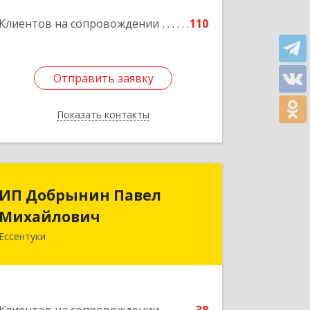
Подробнее
Клиентов на сопровождении
110
Отправить заявку
Отправить заявку
Показать контакты
Назад
ИП Добрынин Павел
ИП Добрынин Павел
Михайлович
Михайлович
Ессентуки
Подробнее