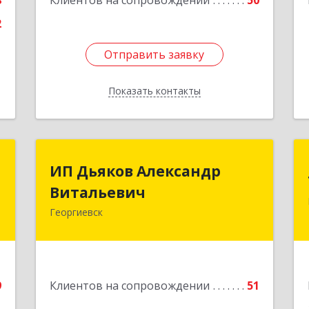
8
Клиентов на сопровождении
50
2
Отправить заявку
Отправить заявку
Показать контакты
Назад
а
ИП Дьяков Александр
ИП Дьяков Александр
а
Витальевич
Витальевич
Георгиевск
,
Подробнее
4
е
9
Клиентов на сопровождении
51