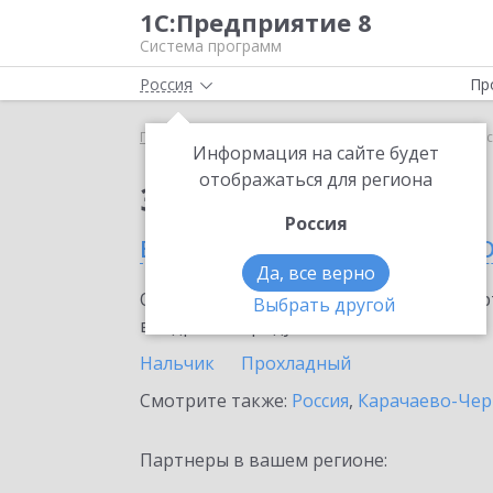
1С:Предприятие 8
Система программ
Россия
Пр
Главная
Сервисы ИТС
1С:Подпись
1С:Подпис
Информация на сайте будет
отображаться для региона
Заказать 1С:Подпись
Россия
в Кабардино-Балкарск
Да, все верно
Ознакомьтесь с информационными карт
Выбрать другой
внедрение продукта.
Нальчик
Прохладный
Смотрите также:
Россия
,
Карачаево-Чер
Партнеры в вашем регионе: