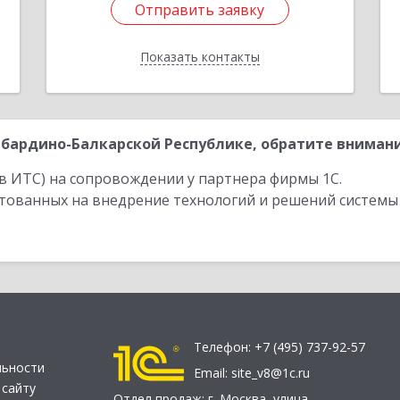
Отправить заявку
Отправить заявку
Показать контакты
Назад
бардино-Балкарской Республике, обратите внимани
в ИТС) на сопровождении у партнера фирмы 1С.
стованных на внедрение технологий и решений системы
Телефон:
+7 (495) 737-92-57
льности
Email:
site_v8@1c.ru
 сайту
Отдел продаж:
г. Москва
,
улица