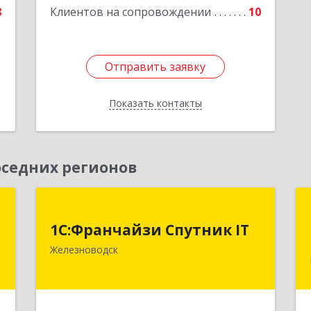
8
Клиентов на сопровождении
10
Отправить заявку
Отправить заявку
Показать контакты
Назад
седних регионов
т
1С:Франчайзи Спутник IT
1С:Франчайзи Спутник IT
,
357430, Ставропольский край, город-
Железноводск
м
курорт Железноводск, Иноземцево п,
4
Свободы ул, дом № 136
е
Подробнее