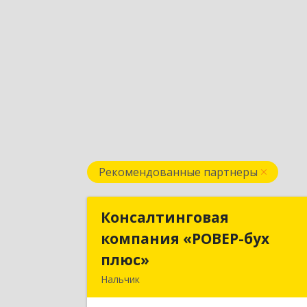
Рекомендованные партнеры
Консалтинговая
Консалтингова
компания «РОВЕР-бух
компания «РОВЕР-бу
плюс»
плюс
Нальчик
360004, Кабардино-Балкарская Респ