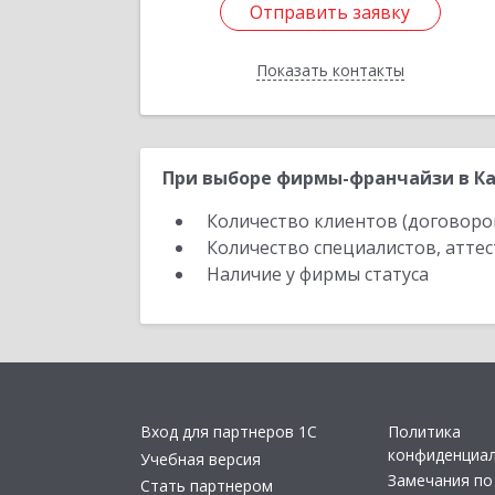
Отправить заявку
Отправить заявку
Показать контакты
Назад
При выборе фирмы-франчайзи в Ка
Количество клиентов (договоро
Количество специалистов, атте
Наличие у фирмы статуса
Вход для партнеров 1С
Политика
конфиденциа
Учебная версия
Замечания по
Стать партнером