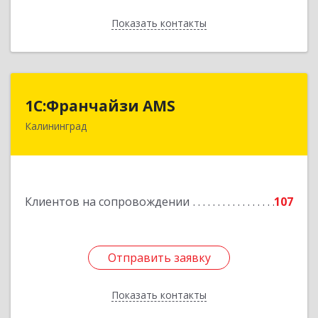
Показать контакты
Назад
1С:Франчайзи AMS
1С:Франчайзи AMS
Калининград
238325, Калининградская обл, Гурьевский р-н,
Луговое п, Центральная ул, дом № 17
Подробнее
Клиентов на сопровождении
107
Отправить заявку
Отправить заявку
Показать контакты
Назад