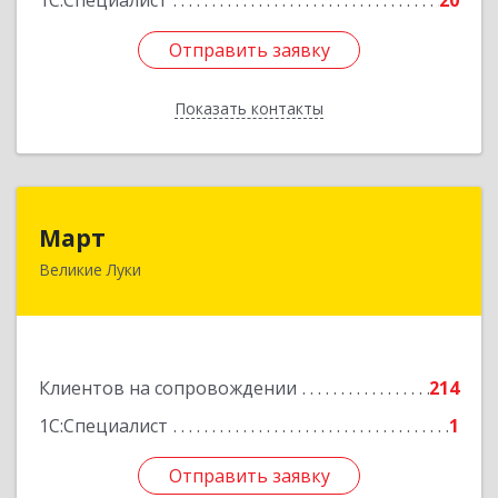
1С:Специалист
20
Отправить заявку
Отправить заявку
Показать контакты
Назад
Март
Март
Великие Луки
182113, Псковская обл, Великие Луки г,
Ботвина ул, дом № 17 А, пом.1003
Подробнее
Клиентов на сопровождении
214
1С:Специалист
1
Отправить заявку
Отправить заявку