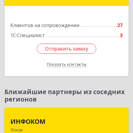
Подробнее
Клиентов на сопровождении
27
1С:Специалист
3
Отправить заявку
Отправить заявку
Показать контакты
Назад
Ближайшие партнеры из соседних
регионов
ИНФОКОМ
ИНФОКОМ
Псков
180000, Псковская обл, Псков г, Советская ул,