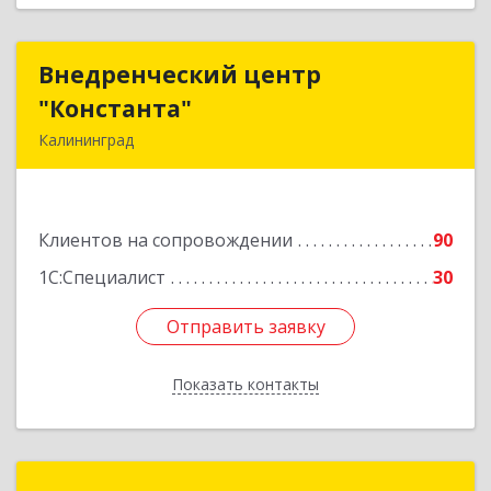
Внедренческий центр
Внедренческий центр
"Константа"
"Константа"
Калининград
236006, Калининградская обл, Калининград г,
К.Маркса ул, дом № 18, оф.701
Клиентов на сопровождении
90
Подробнее
1С:Специалист
30
Отправить заявку
Отправить заявку
Показать контакты
Назад