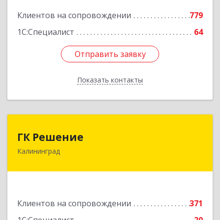
Подробнее
Клиентов на сопровождении
779
1С:Специалист
64
Отправить заявку
Отправить заявку
Показать контакты
Назад
ГК Решение
ГК Решение
Калининград
236038, Калининградская обл, Калининград г,
Липовая аллея ул, дом № 2
Подробнее
Клиентов на сопровождении
371