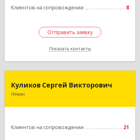
Клиентов на сопровождении
8
Отправить заявку
Отправить заявку
Показать контакты
Назад
Куликов Сергей Викторович
Куликов Сергей Викторович
Неман
238710, Калининградская обл, Неман г,
Красноармейская ул, дом № 8, кв.60
Подробнее
Клиентов на сопровождении
21