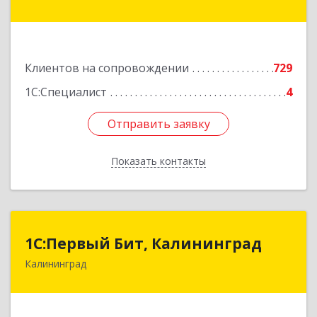
дом № 42г
Подробнее
Клиентов на сопровождении
729
1С:Специалист
4
Отправить заявку
Отправить заявку
Показать контакты
Назад
1С:Первый Бит, Калининград
1С:Первый Бит, Калининград
Калининград
236006, Калининградская обл, Калининград г,
Ленинский пр-кт, дом № 30