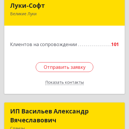
Луки-Софт
Луки-Софт
Великие Луки
182113, Псковская обл, Великие Луки г,
Октябрьский пр-кт, дом № 56А, оф.2
Подробнее
Клиентов на сопровождении
101
Отправить заявку
Отправить заявку
Показать контакты
Назад
ИП Васильев Александр
ИП Васильев Александр
Вячеславович
Вячеславович
Сланцы