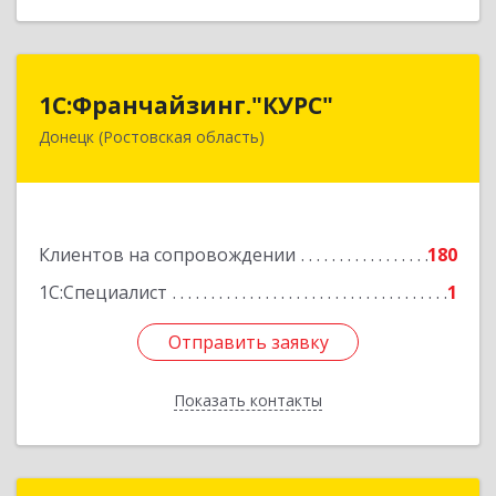
1С:Франчайзинг."КУРС"
1С:Франчайзинг."КУРС"
Донецк (Ростовская область)
346330, Ростовская обл, Донецк г, Благодатный
пер, дом № 16
Подробнее
Клиентов на сопровождении
180
1С:Специалист
1
Отправить заявку
Отправить заявку
Показать контакты
Назад