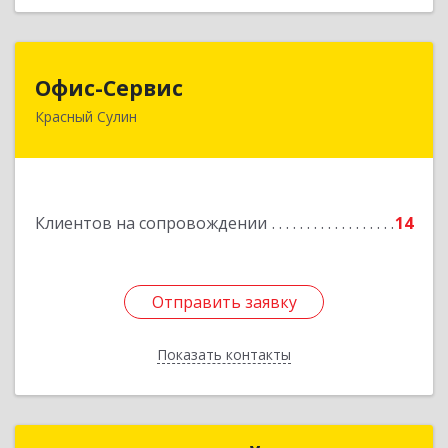
Офис-Сервис
Офис-Сервис
Красный Сулин
346350, Ростовская обл, р-н Красносулинский,
Красный Сулин г, Заводская ул, дом № 1
Подробнее
Клиентов на сопровождении
14
Отправить заявку
Отправить заявку
Показать контакты
Назад