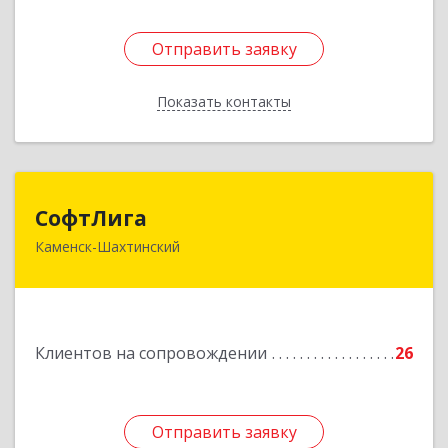
Отправить заявку
Отправить заявку
Показать контакты
Назад
СофтЛига
СофтЛига
Каменск-Шахтинский
347800, Ростовская обл, Каменск-Шахтинский г,
Желябова ул, дом № 33А
Подробнее
Клиентов на сопровождении
26
Отправить заявку
Отправить заявку