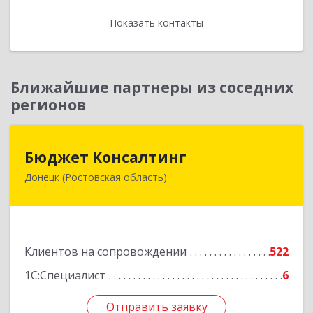
Показать контакты
Назад
Ближайшие партнеры из соседних
регионов
Бюджет Консалтинг
Бюджет Консалтинг
Донецк (Ростовская область)
346338, Ростовская обл, г.о. Город Донецк,
Донецк г, 12-й кв-л, дом № 10, оф.28
Подробнее
Клиентов на сопровождении
522
1С:Специалист
6
Отправить заявку
Отправить заявку