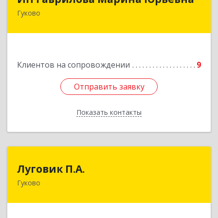
Гуково
Подробнее
Клиентов на сопровождении
9
Отправить заявку
Отправить заявку
Показать контакты
Назад
Луговик П.А.
Луговик П.А.
Гуково
Подробнее