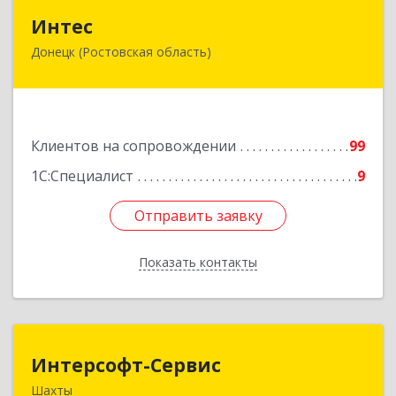
Интес
Интес
Донецк (Ростовская область)
346330, Ростовская обл, Донецк г, 60-й кв-л,
дом № 6 ( пристройка)
Подробнее
Клиентов на сопровождении
99
1С:Специалист
9
Отправить заявку
Отправить заявку
Показать контакты
Назад
Интерсофт-Сервис
Интерсофт-Сервис
Шахты
346480, Ростовская обл, Шахты г, Советская ул,