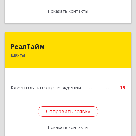
Показать контакты
Назад
РеалТайм
РеалТайм
Шахты
346504, Ростовская обл, Шахты г,
Чернышевского ул, дом № 42
Подробнее
Клиентов на сопровождении
19
Отправить заявку
Отправить заявку
Показать контакты
Назад