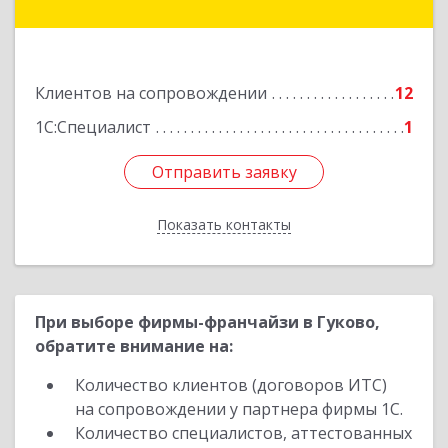
Куйбышева ул, дом № 6, кв.2
Подробнее
Клиентов на сопровождении
12
1С:Специалист
1
Отправить заявку
Отправить заявку
Показать контакты
Назад
При выборе фирмы-франчайзи в Гуково,
обратите внимание на:
Количество клиентов (договоров ИТС)
на сопровождении у партнера фирмы 1С.
Количество специалистов, аттестованных