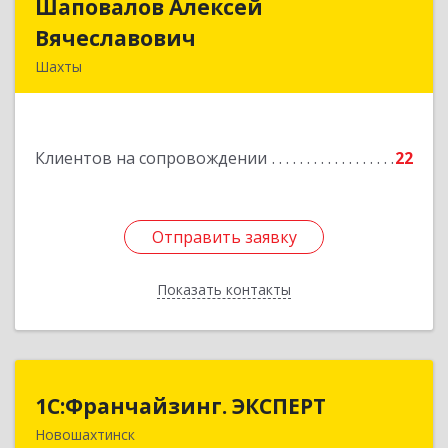
Шаповалов Алексей
Шаповалов Алексей
Вячеславович
Вячеславович
Шахты
346510, Шахты г, Ленина ул, дом № 142
Подробнее
Клиентов на сопровождении
22
Отправить заявку
Отправить заявку
Показать контакты
Назад
1С:Франчайзинг. ЭКСПЕРТ
1С:Франчайзинг. ЭКСПЕРТ
Новошахтинск
346901, Ростовская обл, Новошахтинск г,