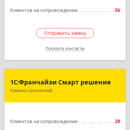
Подробнее
Клиентов на сопровождении
36
Отправить заявку
Отправить заявку
Показать контакты
Назад
1С:Франчайзи Смарт решения
1С:Франчайзи Смарт решения
Каменск-Шахтинский
347800, Ростовская обл, Каменск-Шахтинский г,
Ворошилова ул, дом № 152
Подробнее
Клиентов на сопровождении
28