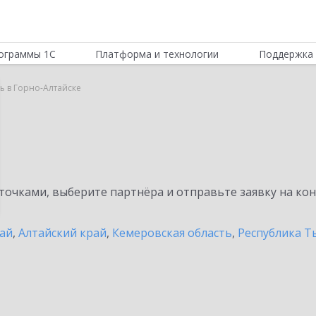
ограммы 1С
Платформа и технологии
Поддержка 
ь в Горно-Алтайске
очками, выберите партнёра и отправьте заявку на ко
тай
,
Алтайский край
,
Кемеровская область
,
Республика Т