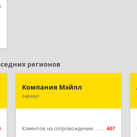
6
седних регионов
г
Компания Мэйпл
Компания Мэйпл
Барнаул
,
656038, Алтайский край, Барнаул г,
5
Комсомольский пр-кт, дом № 112
е
Подробнее
0
Клиентов на сопровождении
607