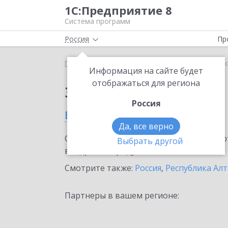
1С:Предприятие 8
Система программ
Россия
Пр
Главная
Сервисы ИТС
1С:Подпись
1С:Подпис
Информация на сайте будет
отображаться для региона
Заказать 1С:Подпись
Россия
в Горно-Алтайске
Да, все верно
Ознакомьтесь с информационными карт
Выбрать другой
внедрение продукта.
Смотрите также:
Россия
,
Республика Ал
Партнеры в вашем регионе: