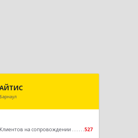
АЙТИС
АЙТИС
Барнаул
656067, Алтайский край, Барнаул г,
Взлетная ул, дом № 65
Подробнее
Клиентов на сопровождении
527