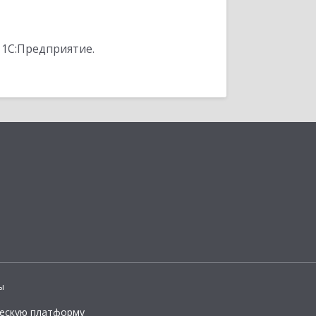
 1С:Предприятие.
ы
ческую платформу