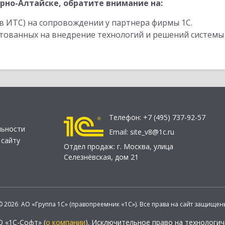
рно-Алтайске, обратите внимание на:
в ИТС) на сопровождении у партнера фирмы 1С.
стованных на внедрение технологий и решений системы
Телефон:
+7 (495) 737-92-57
льности
Email:
site_v8@1c.ru
 сайту
Отдел продаж:
г. Москва
,
улица
Селезнёвская, дом 21
© 2026 АО «Группа 1С» (правопреемник «1С»). Все права на сайт защищен
О «1С-Софт» (
о компании
). Исключительное право на технологи