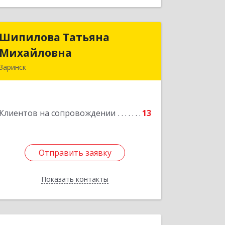
Шипилова Татьяна
Шипилова Татьяна
Михайловна
Михайловна
Заринск
Подробнее
Клиентов на сопровождении
13
Отправить заявку
Отправить заявку
Показать контакты
Назад