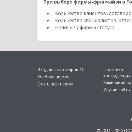
При выборе фирмы-франчайзи в Го
Количество клиентов (договоро
Количество специалистов, атте
Наличие у фирмы статуса
Вход для партнеров 1С
Политика
конфиденциа
Учебная версия
Замечания по
Стать партнером
Другие сайты
© 2011- 2026 ОО