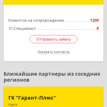
ул, дом № 3а, оф.4/1
Подробнее
Клиентов на сопровождении
1209
1С:Специалист
9
Отправить заявку
Отправить заявку
Показать контакты
Назад
Ближайшие партнеры из соседних
регионов
ГК "Гарант-Плюс"
ГК "Гарант-Плюс"
Курск
305035, Курская обл, Курск г, Овечкина ул, дом