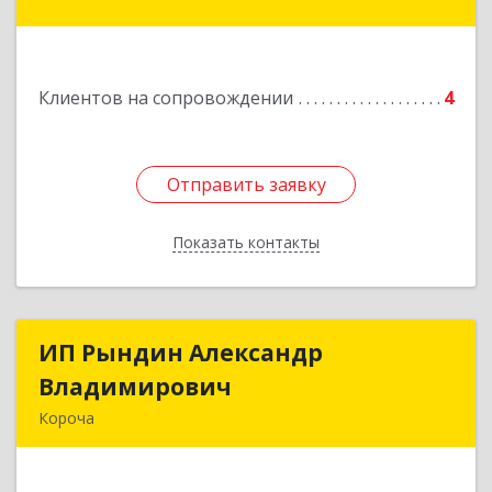
Подробнее
Клиентов на сопровождении
4
Отправить заявку
Отправить заявку
Показать контакты
Назад
ИП Рындин Александр
ИП Рындин Александр
Владимирович
Владимирович
Короча
309 201, Белгородская обл, Корочанский р-н,
Дальняя Игуменка с, Кураковка ул, дом № 76