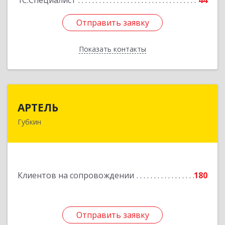
1С:Специалист
44
Отправить заявку
Отправить заявку
Показать контакты
Назад
АРТЕЛЬ
АРТЕЛЬ
Губкин
309181, Белгородская обл, Губкинский р-н,
Губкин г, Мира ул, дом № 20, оф.506
Подробнее
Клиентов на сопровождении
180
Отправить заявку
Отправить заявку