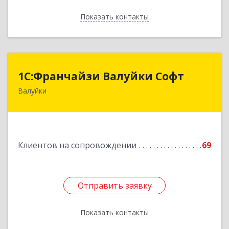
Показать контакты
Назад
1С:Франчайзи Валуйки Софт
1С:Франчайзи Валуйки Софт
Валуйки
309996, Белгородская обл, Валуйки г, Горького,
дом № 21, кв.21
Подробнее
Клиентов на сопровождении
69
Отправить заявку
Отправить заявку
Показать контакты
Назад