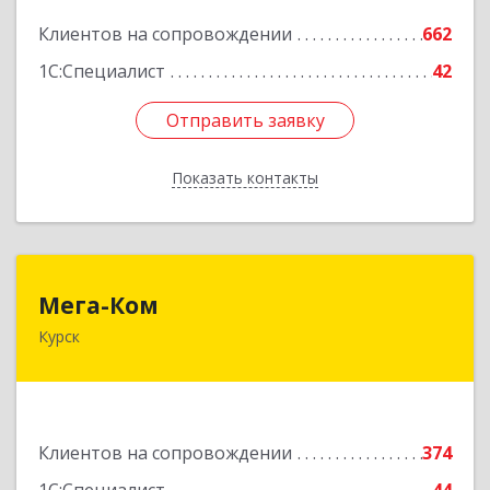
Подробнее
Клиентов на сопровождении
662
1С:Специалист
42
Отправить заявку
Отправить заявку
Показать контакты
Назад
Мега-Ком
Мега-Ком
Курск
305001, Курская обл, Курск г, Красной Армии ул,
дом № 23 А
Подробнее
Клиентов на сопровождении
374