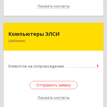
Показать контакты
Назад
Компьютеры ЭЛСИ
Компьютеры ЭЛСИ
Шебекино
309290, Белгородская обл, Шебекино,
ул.Ленина , д.12
Подробнее
Клиентов на сопровождении
1
Отправить заявку
Отправить заявку
Показать контакты
Назад