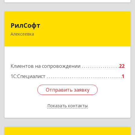
РилСофт
РилСофт
Алексеевка
309850, Белгородская обл, Алексеевский р-н,
Алексеевка г, 1-й Мостовой пер, дом № 5А
Подробнее
Клиентов на сопровождении
22
1С:Специалист
1
Отправить заявку
Отправить заявку
Показать контакты
Назад