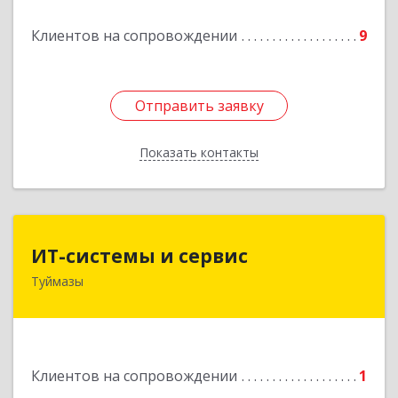
Подробнее
Клиентов на сопровождении
9
Отправить заявку
Отправить заявку
Показать контакты
Назад
ИТ-системы и сервис
ИТ-системы и сервис
Туймазы
452 750, 452750, Башкортостан Респ,
Туймазинский р-н, Туймазы г, Заводская ул,
дом № 11
Подробнее
Клиентов на сопровождении
1