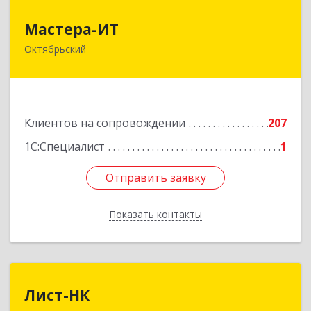
Мастера-ИТ
Мастера-ИТ
Октябрьский
452607, Башкортостан Респ, Октябрьский г,
Комсомольская ул, дом № 20, оф."МИТ"
Подробнее
Клиентов на сопровождении
207
1С:Специалист
1
Отправить заявку
Отправить заявку
Показать контакты
Назад
Лист-НК
Лист-НК