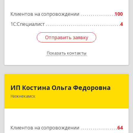
Подробнее
Клиентов на сопровождении
100
1С:Специалист
4
Отправить заявку
Отправить заявку
Показать контакты
Назад
ИП Костина Ольга Федоровна
ИП Костина Ольга Федоровна
Нижнекамск
Подробнее
Клиентов на сопровождении
64