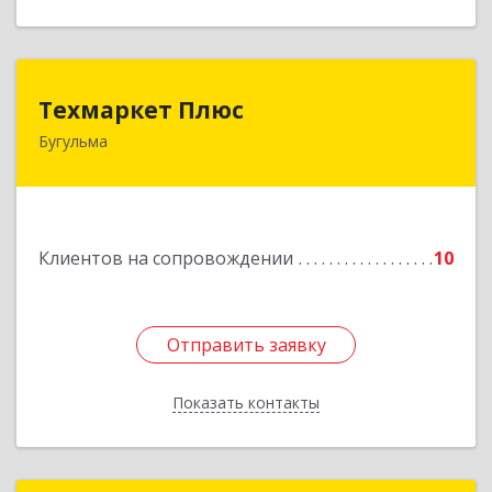
Техмаркет Плюс
Техмаркет Плюс
Бугульма
423231, РТ, Бугульма, ул.Белинского, д.13
Подробнее
Клиентов на сопровождении
10
Отправить заявку
Отправить заявку
Показать контакты
Назад