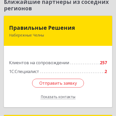
Ближайшие партнеры из соседних
регионов
Правильные Решения
Правильные Решения
Набережные Челны
423832, Татарстан Респ, Набережные Челны г,
Дружбы Народов пр-кт, дом № 38А, кв.55
Подробнее
Клиентов на сопровождении
257
1С:Специалист
2
Отправить заявку
Отправить заявку
Показать контакты
Назад