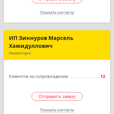
Показать контакты
Назад
ИП Зиннуров Марсель
ИП Зиннуров Марсель
Хамидуллович
Хамидуллович
Лениногорск
423250, Татарстан Респ, Лениногорский р-н,
Лениногорск г, Халиуллина ул, дом № 79
Клиентов на сопровождении
12
Подробнее
Отправить заявку
Отправить заявку
Показать контакты
Назад