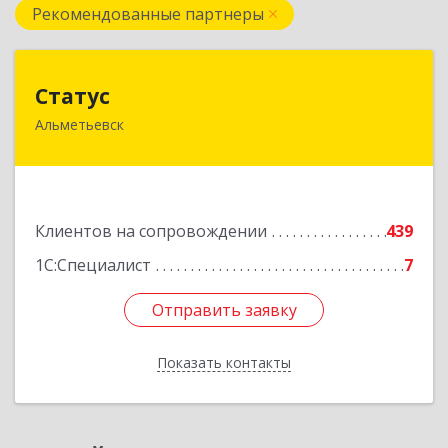
Рекомендованные партнеры
Статус
Статус
Альметьевск
423450, Татарстан Респ, Альметьевск г, Мира
ул, дом № 10
Подробнее
Клиентов на сопровождении
439
1С:Специалист
7
Отправить заявку
Отправить заявку
Показать контакты
Назад