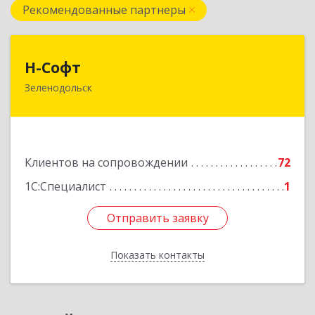
Рекомендованные партнеры
Н-Софт
Н-Софт
Зеленодольск
422521, Татарстан Респ (Татарстан),
Зеленодольский р-н, Зеленодольск г,
Универсиады ул, дом № 1
Подробнее
Клиентов на сопровождении
72
1С:Специалист
1
Отправить заявку
Отправить заявку
Показать контакты
Назад