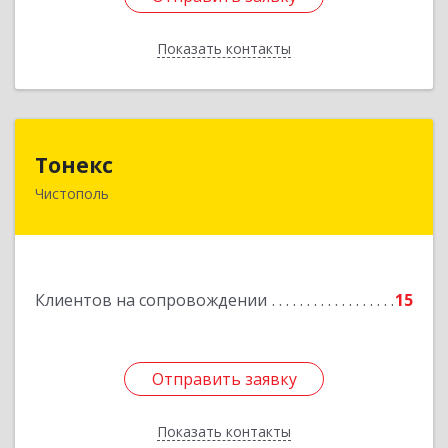
Показать контакты
Назад
Тонекс
Тонекс
Чистополь
422980, Татарстан Респ, Чистопольский р-н,
Чистополь г, К.Маркса ул, дом № 23, кв.10
Подробнее
Клиентов на сопровождении
15
Отправить заявку
Отправить заявку
Показать контакты
Назад