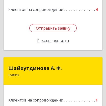
Подробнее
Клиентов на сопровождении
4
Отправить заявку
Отправить заявку
Показать контакты
Назад
Шайхутдинова А. Ф.
Шайхутдинова А. Ф.
Буинск
РТ, г.Буинск, ул.Р.Люксембург, д.144Б
Подробнее
Клиентов на сопровождении
1