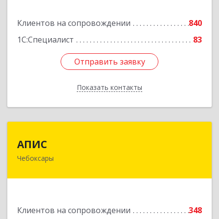
Подробнее
Клиентов на сопровождении
840
1С:Специалист
83
Отправить заявку
Отправить заявку
Показать контакты
Назад
АПИС
АПИС
Чебоксары
428001, Чувашская Республика - Чувашия,
Чебоксары г, Максима Горького пр-кт, дом №
10, пом.9
Подробнее
Клиентов на сопровождении
348