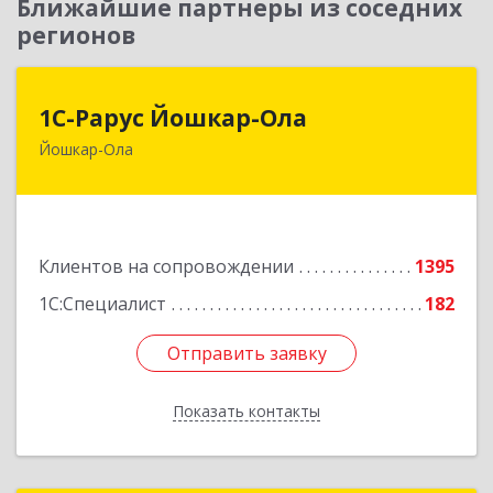
Ближайшие партнеры из соседних
регионов
1С-Рарус Йошкар-Ола
1С-Рарус Йошкар-Ола
Йошкар-Ола
424004, Марий Эл Респ, Йошкар-Ола г, Волкова
ул, дом № 68
Подробнее
Клиентов на сопровождении
1395
1С:Специалист
182
Отправить заявку
Отправить заявку
Показать контакты
Назад