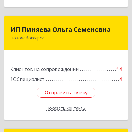
ИП Пиняева Ольга Семеновна
ИП Пиняева Ольга Семеновна
Новочебоксарск
429965, Чувашская Республика - Чувашия,
Новочебоксарск г, Пионерская ул, дом № 2,
корпус 2, кв.141
Подробнее
Клиентов на сопровождении
14
1С:Специалист
4
Отправить заявку
Отправить заявку
Показать контакты
Назад