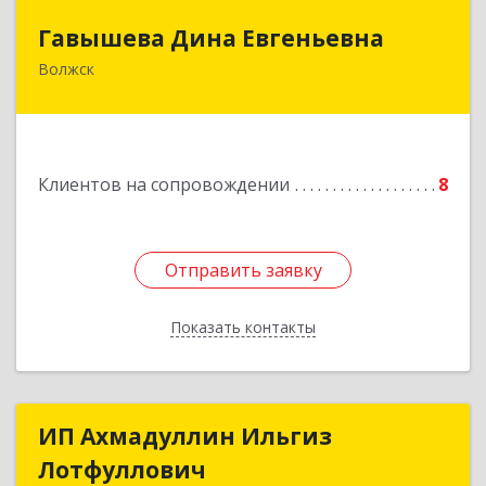
Гавышева Дина Евгеньевна
Гавышева Дина Евгеньевна
Волжск
Подробнее
Клиентов на сопровождении
8
Отправить заявку
Отправить заявку
Показать контакты
Назад
ИП Ахмадуллин Ильгиз
ИП Ахмадуллин Ильгиз
Лотфуллович
Лотфуллович