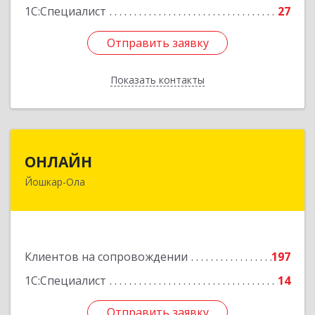
1С:Специалист
27
Отправить заявку
Отправить заявку
Показать контакты
Назад
ОНЛАЙН
ОНЛАЙН
Йошкар-Ола
424000, Марий Эл Респ, Йошкар-Ола г,
Комсомольская ул, дом № 132, пом.III
Подробнее
Клиентов на сопровождении
197
1С:Специалист
14
Отправить заявку
Отправить заявку