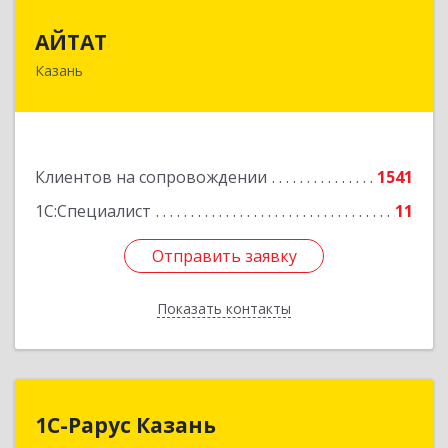
АЙТАТ
АЙТАТ
Казань
420097, Татарстан Респ, г.о. город Казань,
Казань г, Лейтенанта Шмидта ул, дом № 35А,
пом.203
Подробнее
Клиентов на сопровождении
1541
1С:Специалист
11
Отправить заявку
Отправить заявку
Показать контакты
Назад
1С-Рарус Казань
1С-Рарус Казань