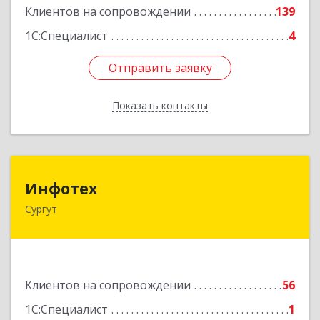
Клиентов на сопровождении
139
1С:Специалист
4
Отправить заявку
Отправить заявку
Показать контакты
Назад
Инфотех
Инфотех
Сургут
628400, Ханты-Мансийский Автономный округ
- Югра АО, Сургут г, Быстринская ул, дом № 8
Подробнее
Клиентов на сопровождении
56
1С:Специалист
1