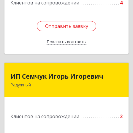
Подробнее
Клиентов на сопровождении
4
Отправить заявку
Отправить заявку
Показать контакты
Назад
ИП Семчук Игорь Игоревич
ИП Семчук Игорь Игоревич
Радужный
628464, ХМАО-Югра, г. Радужный, 1 мкн.,
строение 43
Подробнее
Клиентов на сопровождении
2