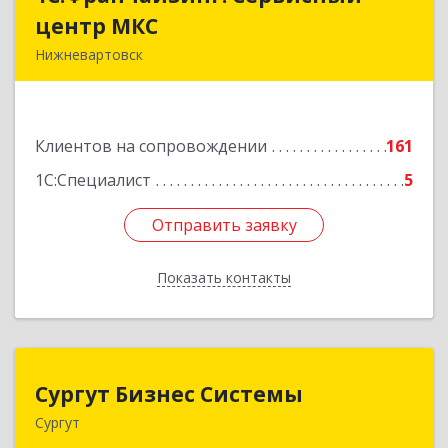
центр МКС
центр МКС
Нижневартовск
628615, Ханты-Мансийский Автономный округ
- Югра АО, Нижневартовск г, Северная ул, дом
№ 54А, стр.1, оф.112, 202
Клиентов на сопровождении
161
Подробнее
1С:Специалист
5
Отправить заявку
Отправить заявку
Показать контакты
Назад
Сургут Бизнес Системы
Сургут Бизнес Системы
Сургут
628406, Ханты-Мансийский Автономный округ