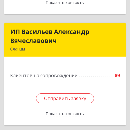
Показать контакты
Назад
ИП Васильев Александр
ИП Васильев Александр
Вячеславович
Вячеславович
Сланцы
Ленинградская обл, Сланцы г, Спортивная ул,
дом № 2
Клиентов на сопровождении
89
Подробнее
Отправить заявку
Отправить заявку
Показать контакты
Назад