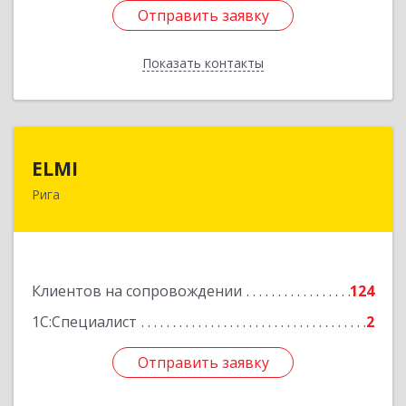
Отправить заявку
Отправить заявку
Показать контакты
Назад
ELMI
ELMI
Рига
Baznicas iela 5-16, Riga, LV-1010
Подробнее
Клиентов на сопровождении
124
1С:Специалист
2
Отправить заявку
Отправить заявку