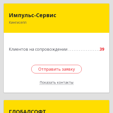
Импульс-Сервис
Импульс-Сервис
Кингисепп
188480, Ленинградская обл, Кингисеппский р-н,
Кингисепп г, Воровского ул, дом № 40/15
Подробнее
Клиентов на сопровождении
39
Отправить заявку
Отправить заявку
Показать контакты
Назад
ГЛОБАЛСОФТ
ГЛОБАЛСОФТ