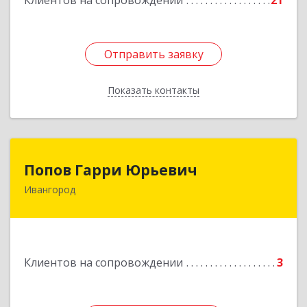
Клиентов на сопровождении
21
Отправить заявку
Отправить заявку
Показать контакты
Назад
Попов Гарри Юрьевич
Попов Гарри Юрьевич
Ивангород
Подробнее
Клиентов на сопровождении
3