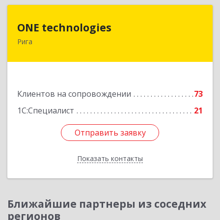
ONE technologies
ONE technologies
Рига
Рига, ул. Элизабетес д.22 - 26А
Подробнее
Клиентов на сопровождении
73
1С:Специалист
21
Отправить заявку
Отправить заявку
Показать контакты
Назад
Ближайшие партнеры из соседних
регионов