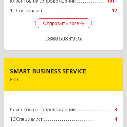
Клиентов на сопровождении
1011
1С:Специалист
17
Отправить заявку
Отправить заявку
Показать контакты
Назад
SMART BUSINESS SERVICE
SMART BUSINESS SERVICE
Рига
Латвия, Рига, ул.Бривибас 73-1
Подробнее
Клиентов на сопровождении
3
1С:Специалист
4