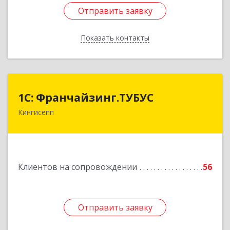
Отправить заявку
Отправить заявку
Показать контакты
Назад
1С: Франчайзинг.ТУБУС
1С: Франчайзинг.ТУБУС
Кингисепп
Подробнее
Клиентов на сопровождении
56
Отправить заявку
Отправить заявку