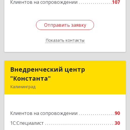
Клиентов на сопровождении
107
Отправить заявку
Отправить заявку
Показать контакты
Назад
Внедренческий центр
Внедренческий центр
"Константа"
"Константа"
Калининград
236006, Калининградская обл, Калининград г,
К.Маркса ул, дом № 18, оф.701
Клиентов на сопровождении
90
Подробнее
1С:Специалист
30