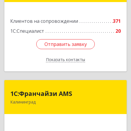
Подробнее
Клиентов на сопровождении
371
1С:Специалист
20
Отправить заявку
Отправить заявку
Показать контакты
Назад
1С:Франчайзи AMS
1С:Франчайзи AMS
Калининград
238325, Калининградская обл, Гурьевский р-н,
Луговое п, Центральная ул, дом № 17
Подробнее