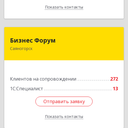
Показать контакты
Назад
Бизнес Форум
Бизнес Форум
Саяногорск
655603, Хакасия Респ, Саяногорск г, Советский
мкр, дом № 2, кв.262
Подробнее
Клиентов на сопровождении
272
1С:Специалист
13
Отправить заявку
Отправить заявку
Показать контакты
Назад