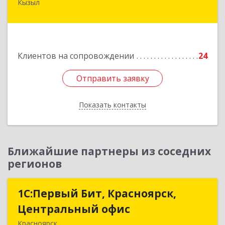
Кызыл
667000, Тыва Респ, Кызыл г, Комсомольская ул,
дом № 20, кв. 2, оф.1
Подробнее
Клиентов на сопровождении
24
Отправить заявку
Отправить заявку
Показать контакты
Назад
Ближайшие партнеры из соседних
регионов
1С:Первый Бит, Красноярск,
1С:Первый Бит, Красноярск,
Центральный офис
Центральный офис
Красноярск