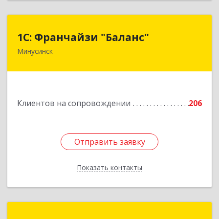
1С: Франчайзи "Баланс"
1С: Франчайзи "Баланс"
Минусинск
662610, Красноярский край, Минусинск г,
Абаканская ул, дом № 43а, пом.14
Подробнее
Клиентов на сопровождении
206
Отправить заявку
Отправить заявку
Показать контакты
Назад
РОДЕН