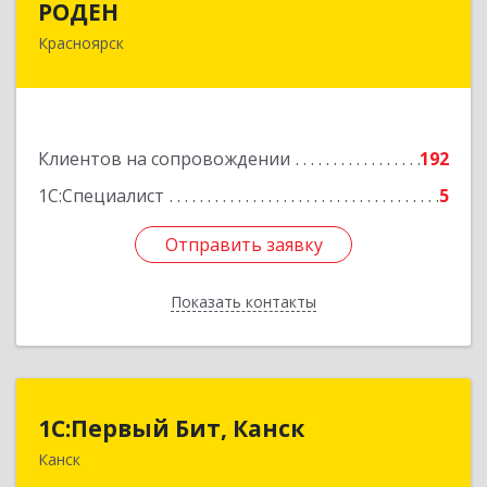
РОДЕН
Красноярск
660064, Красноярский край, Красноярск г, им
Академика Вавилова ул, дом № 1, оф.2-23
Подробнее
Клиентов на сопровождении
192
1С:Специалист
5
Отправить заявку
Отправить заявку
Показать контакты
Назад
1С:Первый Бит, Канск
1С:Первый Бит, Канск
Канск
663600, Красноярский край, Канск г, 30 лет