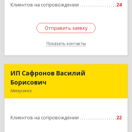
Клиентов на сопровождении
24
Отправить заявку
Отправить заявку
Показать контакты
Назад
ИП Сафронов Василий
ИП Сафронов Василий
Борисович
Борисович
Минусинск
662608, Красноярский край, Минусинск г,
Пушкина ул, дом № 8, кв.2
Клиентов на сопровождении
22
Подробнее