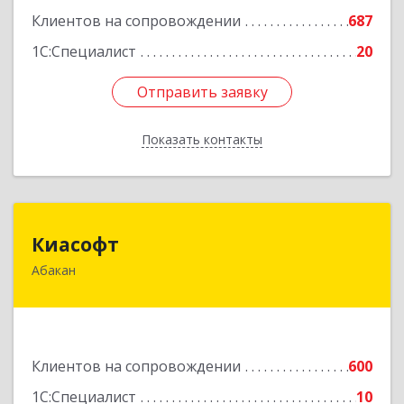
Клиентов на сопровождении
687
1С:Специалист
20
Отправить заявку
Отправить заявку
Показать контакты
Назад
Киасофт
Киасофт
Абакан
655017, Хакасия Респ, Абакан г, Ивана Ярыгина
ул, дом № 34, оф.5
Подробнее
Клиентов на сопровождении
600
1С:Специалист
10