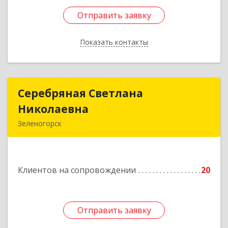
Отправить заявку
Отправить заявку
Показать контакты
Назад
Серебряная Светлана
Серебряная Светлана
Николаевна
Николаевна
Зеленогорск
663690, Краноярский край, Зленогорск г,
Энергетиков, дом № 14, кв.37
Клиентов на сопровождении
20
Подробнее
Отправить заявку
Отправить заявку