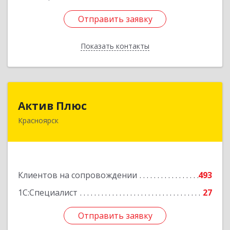
Отправить заявку
Отправить заявку
Показать контакты
Назад
Актив Плюс
Актив Плюс
Красноярск
660017, Красноярский край, Красноярск г,
Обороны ул, дом № 3, оф.220
Подробнее
Клиентов на сопровождении
493
1С:Специалист
27
Отправить заявку
Отправить заявку