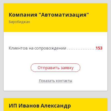
Компания "Автоматизация"
Компания "Автоматизация"
Биробиджан
679016, Еврейская Аобл, Биробиджан г,
Советская ул, дом № 59, кв.3
Подробнее
Клиентов на сопровождении
153
Отправить заявку
Отправить заявку
Показать контакты
Назад
ИП Иванов Александр
ИП Иванов Александр