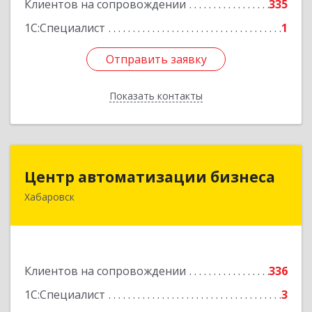
Клиентов на сопровождении
335
1С:Специалист
1
Отправить заявку
Отправить заявку
Показать контакты
Назад
Центр автоматизации бизнеса
Центр автоматизации бизнеса
Хабаровск
680030, Хабаровский край, Хабаровск г, Ленина
ул, дом № 4, оф.802
Подробнее
Клиентов на сопровождении
336
1С:Специалист
3