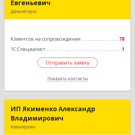
Евгеньевич
Евгеньевич
Дальнегорск
692446, Приморский край, Дальнегорск г,
Инженерная ул, дом № 28, кв.1
Клиентов на сопровождении
78
Подробнее
1С:Специалист
1
Отправить заявку
Отправить заявку
Показать контакты
Назад
ИП Якименко Александр
ИП Якименко Александр
Владимирович
Владимирович
Кавалерово
692400, Приморский край, Кавалеровский р-н,