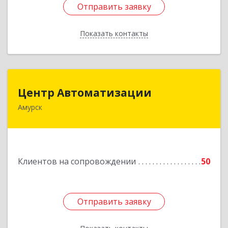
Отправить заявку
Отправить заявку
Показать контакты
Назад
Центр Автоматизации
Центр Автоматизации
Амурск
682640, Хабаровский край, Амурск г, Мира пр-
кт, дом № 55, оф.2
Подробнее
Клиентов на сопровождении
50
Отправить заявку
Отправить заявку