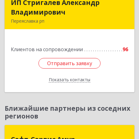
ИП Стригалев Александр
ИП Стригалев Александр
Владимирович
Владимирович
Переяславка рп
682910, Хабаровский край, Имени Лазо р-н,
Переяславка рп, Ленина ул, дом № 30, оф.1
Клиентов на сопровождении
96
Подробнее
Отправить заявку
Отправить заявку
Показать контакты
Назад
Ближайшие партнеры из соседних
регионов
Софт-Сервис Амур