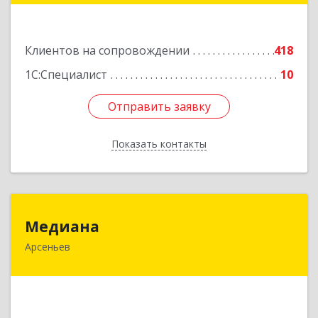
Подробнее
Клиентов на сопровождении
418
1С:Специалист
10
Отправить заявку
Отправить заявку
Показать контакты
Назад
Медиана
Медиана
Арсеньев
692330, Приморский край, Арсеньев г,
Ломоносова ул, дом № 24, кв.1
Подробнее