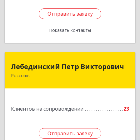
Отправить заявку
Отправить заявку
Показать контакты
Назад
Лебединский Петр Викторович
Лебединский Петр Викторович
Россошь
396650, Воронежская обл., г. Россошь, пер.
Крамского 11
Подробнее
Клиентов на сопровождении
23
Отправить заявку
Отправить заявку