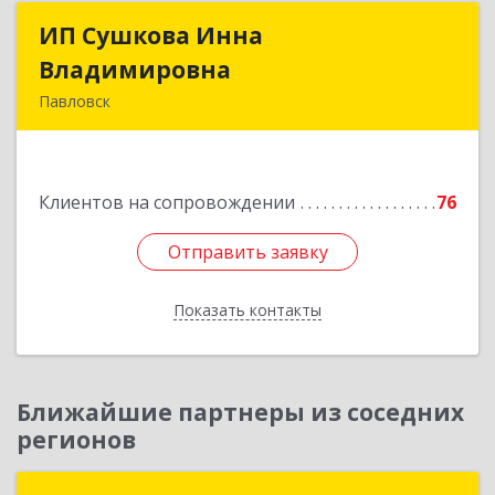
ИП Сушкова Инна
ИП Сушкова Инна
Владимировна
Владимировна
Павловск
396420, Воронежская обл, Павловский р-н,
Павловск г, Цветочная ул, дом № 4/2
Клиентов на сопровождении
76
Подробнее
Отправить заявку
Отправить заявку
Показать контакты
Назад
Ближайшие партнеры из соседних
регионов