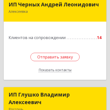
ИП Черных Андрей Леонидович
ИП Черных Андрей Леонидович
Алексеевка
309850, Белгородская обл, Алексеевский р-н,
Алексеевка г, Совхозная ул, дом № 23, кв.2
Подробнее
Клиентов на сопровождении
14
Отправить заявку
Отправить заявку
Показать контакты
Назад
ИП Глушко Владимир
ИП Глушко Владимир
Алексеевич
Алексеевич
Россошь