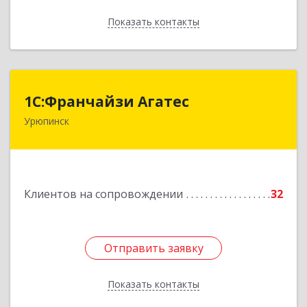
Показать контакты
Назад
1С:Франчайзи Агатес
1С:Франчайзи Агатес
Урюпинск
403113, Волгоградская обл, Урюпинск г, Ленина
пр-кт, дом № 90а
Подробнее
Клиентов на сопровождении
32
Отправить заявку
Отправить заявку
Показать контакты
Назад