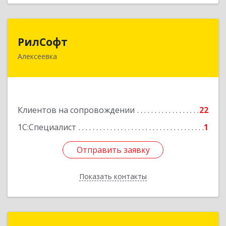
РилСофт
РилСофт
Алексеевка
309850, Белгородская обл, Алексеевский р-н,
Алексеевка г, 1-й Мостовой пер, дом № 5А
Подробнее
Клиентов на сопровождении
22
1С:Специалист
1
Отправить заявку
Отправить заявку
Показать контакты
Назад