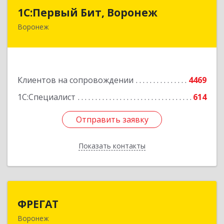
1С:Первый Бит, Воронеж
1С:Первый Бит, Воронеж
Воронеж
394006, Воронежская обл, Воронеж г, 20-летия
Октября ул, дом № 119, оф.711
Подробнее
Клиентов на сопровождении
4469
1С:Специалист
614
Отправить заявку
Отправить заявку
Показать контакты
Назад
ФРЕГАТ
ФРЕГАТ
Воронеж
394006, Воронежская обл, Воронеж г,