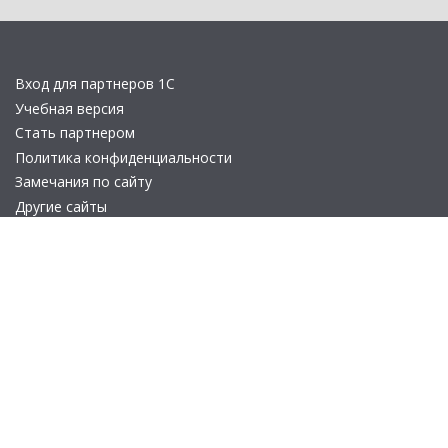
Вход для партнеров 1С
Учебная версия
Стать партнером
Политика конфиденциальности
Замечания по сайту
Другие сайты
Телефон:
+7 (495) 737-92-57
Email:
site_v8@1c.ru
Отдел продаж:
г. Москва
,
улица Селезнёвская, дом 21
© 2026 АО «Группа 1С» (правопреемник «1С»). Все права на сайт
защищены