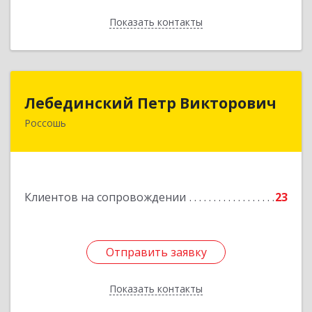
Показать контакты
Назад
Лебединский Петр Викторович
Лебединский Петр Викторович
Россошь
396650, Воронежская обл., г. Россошь, пер.
Крамского 11
Подробнее
Клиентов на сопровождении
23
Отправить заявку
Отправить заявку
Показать контакты
Назад