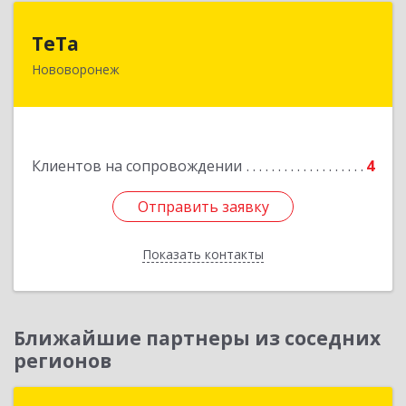
ТеТа
ТеТа
Нововоронеж
396 073, Нововоронеж г, а/я, дом № 30
Подробнее
Клиентов на сопровождении
4
Отправить заявку
Отправить заявку
Показать контакты
Назад
Ближайшие партнеры из соседних
регионов