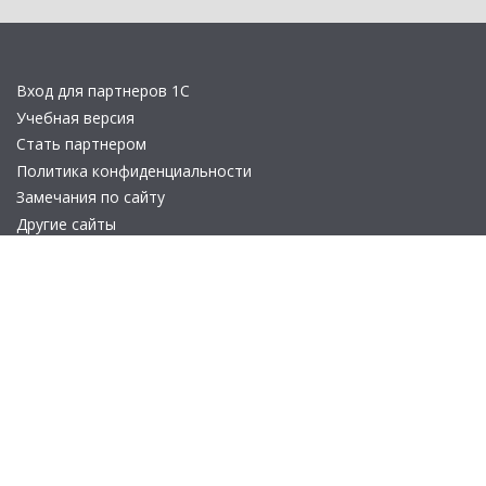
Вход для партнеров 1С
Учебная версия
Стать партнером
Политика конфиденциальности
Замечания по сайту
Другие сайты
Телефон:
+7 (495) 737-92-57
Email:
site_v8@1c.ru
Отдел продаж:
г. Москва
,
улица Селезнёвская, дом 21
© 2026 АО «Группа 1С» (правопреемник «1С»). Все права на сайт
защищены