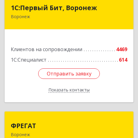
1С:Первый Бит, Воронеж
1С:Первый Бит, Воронеж
Воронеж
394006, Воронежская обл, Воронеж г, 20-летия
Октября ул, дом № 119, оф.711
Подробнее
Клиентов на сопровождении
4469
1С:Специалист
614
Отправить заявку
Отправить заявку
Показать контакты
Назад
ФРЕГАТ
ФРЕГАТ
Воронеж
394006, Воронежская обл, Воронеж г,