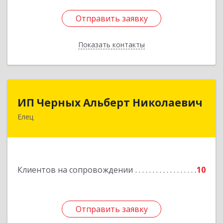
Отправить заявку
Отправить заявку
Показать контакты
Назад
ИП Черных Альберт Николаевич
ИП Черных Альберт Николаевич
Елец
399771, Липецкая обл, Елец г, Н.Гусевой ул, 56А
Подробнее
Клиентов на сопровождении
10
Отправить заявку
Отправить заявку