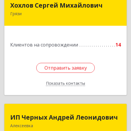
Хохлов Сергей Михайлович
Хохлов Сергей Михайлович
Грязи
399059, Россия, Липецкая обл., г.Грязи,
ул.Рублева, д.31
Подробнее
Клиентов на сопровождении
14
Отправить заявку
Отправить заявку
Показать контакты
Назад
ИП Черных Андрей Леонидович
ИП Черных Андрей Леонидович
Алексеевка
309850, Белгородская обл, Алексеевский р-н,