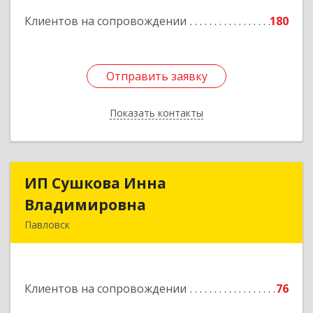
Подробнее
Клиентов на сопровождении
180
Отправить заявку
Отправить заявку
Показать контакты
Назад
ИП Сушкова Инна
ИП Сушкова Инна
Владимировна
Владимировна
Павловск
396420, Воронежская обл, Павловский р-н,
Павловск г, Цветочная ул, дом № 4/2
Клиентов на сопровождении
76
Подробнее