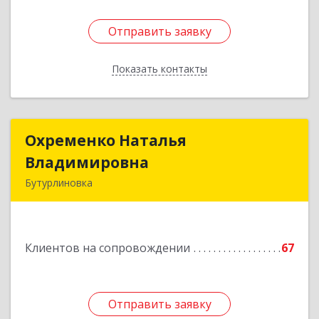
Отправить заявку
Отправить заявку
Показать контакты
Назад
Охременко Наталья
Охременко Наталья
Владимировна
Владимировна
Бутурлиновка
Подробнее
Клиентов на сопровождении
67
Отправить заявку
Отправить заявку