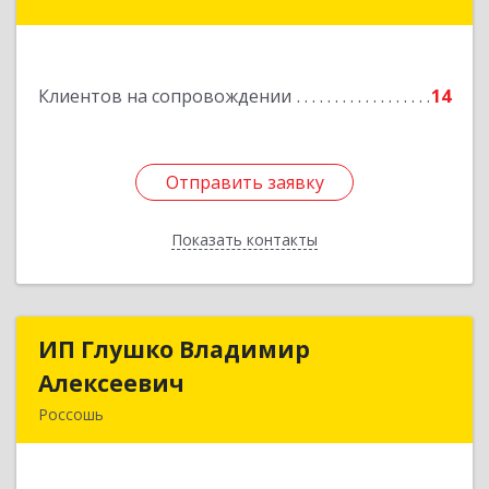
Алексеевка г, Совхозная ул, дом № 23, кв.2
Подробнее
Клиентов на сопровождении
14
Отправить заявку
Отправить заявку
Показать контакты
Назад
ИП Глушко Владимир
ИП Глушко Владимир
Алексеевич
Алексеевич
Россошь
396650, Воронежская обл, Россошанский р-н,
Россошь г,ул Октябрьская 76 Г