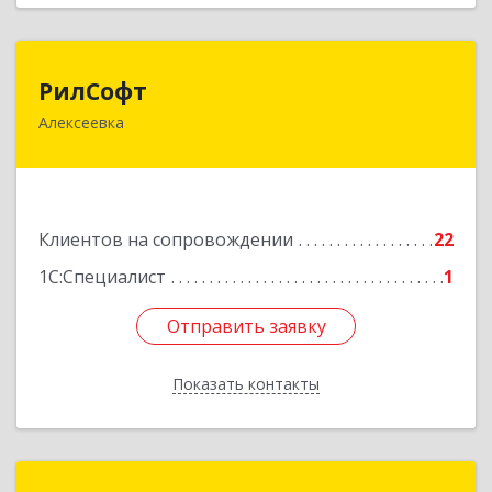
РилСофт
РилСофт
Алексеевка
309850, Белгородская обл, Алексеевский р-н,
Алексеевка г, 1-й Мостовой пер, дом № 5А
Подробнее
Клиентов на сопровождении
22
1С:Специалист
1
Отправить заявку
Отправить заявку
Показать контакты
Назад