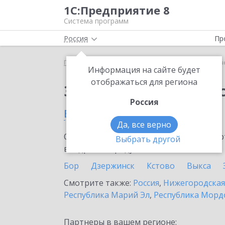
1С:Предприятие 8
Система программ
Россия
Пр
Главная
Сервисы ИТС
1С-Отчетность
1С-Отч
Информация на сайте будет
отображаться для региона
Заказать 1С-Отчетно
Россия
в Богородске
Да, все верно
Ознакомьтесь с информационными карт
Выбрать другой
внедрение продукта.
Бор
Дзержинск
Кстово
Выкса
Смотрите также:
Россия
,
Нижегородская
Республика Марий Эл
,
Республика Морд
Партнеры в вашем регионе: