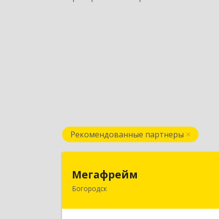
Рекомендованные партнеры
Мегафрей
Мегафрейм
Богородск
607600, Нижегородская обл
Богородск г, Ленина ул, дом № 123
этаж 4, пом. 