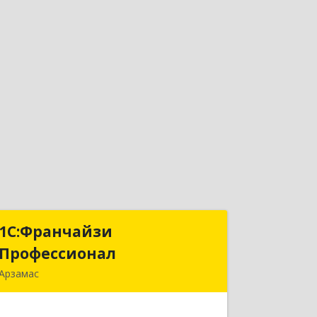
1С:Франчайзи
1С:Франчайзи
Профессионал
Профессионал
Арзамас
607227, Нижегородская обл, Арзамас
г, Кирова ул, дом № 56, кв.6