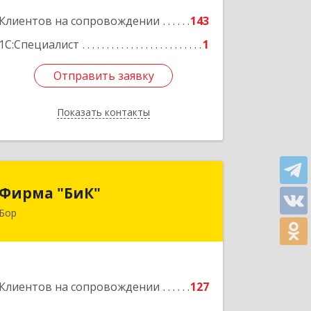
Клиентов на сопровождении
143
Подробнее
1С:Специалист
1
Отправить заявку
Отправить заявку
Показать контакты
Назад
Фирма "БиК"
Фирма "БиК"
Бор
606440, Нижегородская обл, Бор г,
Советская ул, дом № 11
Подробнее
Клиентов на сопровождении
127