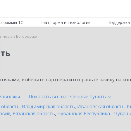
ограммы 1С
Платформа и технологии
Поддержка 
етность в Богородске
сть
очками, выберите партнёра и отправьте заявку на ко
Заволжье
Показать все населенные
пункты
 область
,
Владимирская область
,
Ивановская область
,
К
овия
,
Рязанская область
,
Чувашская Республика - Чуваш