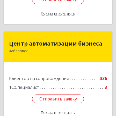
Показать контакты
Назад
Центр автоматизации бизнеса
Центр автоматизации бизнеса
Хабаровск
680030, Хабаровский край, Хабаровск г, Ленина
ул, дом № 4, оф.802
Подробнее
Клиентов на сопровождении
336
1С:Специалист
3
Отправить заявку
Отправить заявку
Показать контакты
Назад