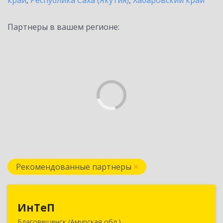
край
,
Республика Саха (Якутия)
,
Хабаровский край
Партнеры в вашем регионе:
Рекомендованные партнеры
ИнТеП
ИнТеП
Благовещенск (Амурская обл.)