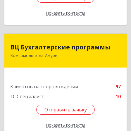
Показать контакты
Назад
ВЦ Бухгалтерские программы
ВЦ Бухгалтерские программы
Комсомольск-на-Амуре
681000, Хабаровский край, Комсомольск-на-
Амуре г, Сидоренко ул, дом № 1А
Подробнее
Клиентов на сопровождении
97
1С:Специалист
10
Отправить заявку
Отправить заявку
Показать контакты
Назад