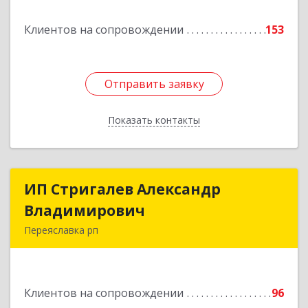
Подробнее
Клиентов на сопровождении
153
Отправить заявку
Отправить заявку
Показать контакты
Назад
ИП Стригалев Александр
ИП Стригалев Александр
Владимирович
Владимирович
Переяславка рп
682910, Хабаровский край, Имени Лазо р-н,
Переяславка рп, Ленина ул, дом № 30, оф.1
Клиентов на сопровождении
96
Подробнее