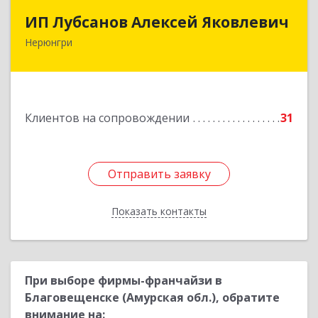
ИП Лубсанов Алексей Яковлевич
ИП Лубсанов Алексей Яковлевич
Нерюнгри
675002, Амурская область, г. Благовещенск, ул.
Краснофлотская ,77/1, кв.38
Подробнее
Клиентов на сопровождении
31
Отправить заявку
Отправить заявку
Показать контакты
Назад
При выборе фирмы-франчайзи в
Благовещенске (Амурская обл.), обратите
внимание на: