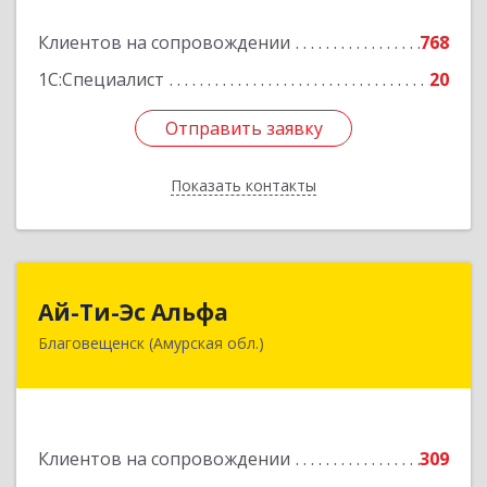
Подробнее
Клиентов на сопровождении
768
1С:Специалист
20
Отправить заявку
Отправить заявку
Показать контакты
Назад
Ай-Ти-Эс Альфа
Ай-Ти-Эс Альфа
Благовещенск (Амурская обл.)
675000, Амурская обл, Благовещенск г, Зейская
ул, дом № 134, оф.515
Подробнее
Клиентов на сопровождении
309