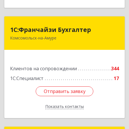
1С:Франчайзи Бухгалтер
1С:Франчайзи Бухгалтер
Комсомольск-на-Амуре
681000, Хабаровский край, Комсомольск-на-
Амуре г, Красногвардейская ул, дом № 14,
оф.202
Подробнее
Клиентов на сопровождении
344
1С:Специалист
17
Отправить заявку
Отправить заявку
Показать контакты
Назад