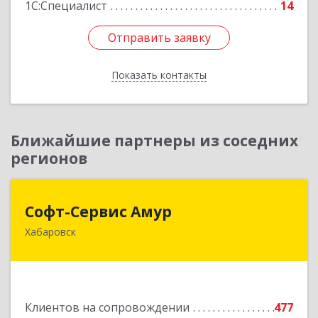
1С:Специалист
14
Отправить заявку
Отправить заявку
Показать контакты
Назад
Ближайшие партнеры из соседних
регионов
Софт-Сервис Амур
Софт-Сервис Амур
Хабаровск
680000, Хабаровский край, Хабаровск г,
Муравьева-Амурского ул., дом № 4, оф.19
Подробнее
Клиентов на сопровождении
477