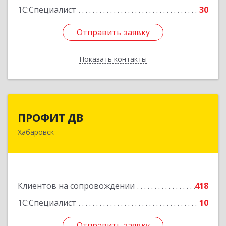
1С:Специалист
30
Отправить заявку
Отправить заявку
Показать контакты
Назад
ПРОФИТ ДВ
ПРОФИТ ДВ
Хабаровск
680000, Хабаровский край, Хабаровск г,
Муравьева-Амурского ул, дом № 25, пом.I
Подробнее
Клиентов на сопровождении
418
1С:Специалист
10
Отправить заявку
Отправить заявку