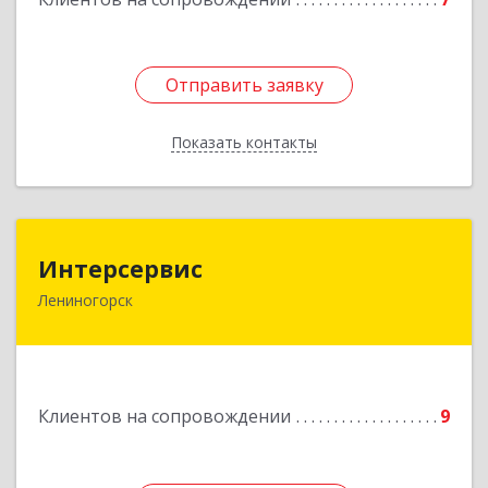
Отправить заявку
Отправить заявку
Показать контакты
Назад
Интерсервис
Интерсервис
Лениногорск
423250, Татарстан Респ, Лениногорск г,
Гагарина ул, дом № 36
Подробнее
Клиентов на сопровождении
9