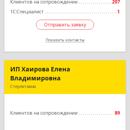
Клиентов на сопровождении
207
1С:Специалист
1
Отправить заявку
Отправить заявку
Показать контакты
Назад
ИП Хаирова Елена
ИП Хаирова Елена
Владимировна
Владимировна
Стерлитамак
Подробнее
Клиентов на сопровождении
89