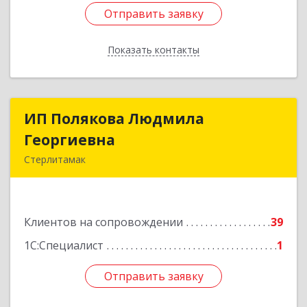
Отправить заявку
Отправить заявку
Показать контакты
Назад
ИП Полякова Людмила
ИП Полякова Людмила
Георгиевна
Георгиевна
Стерлитамак
453120, Башкортостан Респ, Стерлитамак г,
Имая Насыри ул, дом № 1, кв.74
Клиентов на сопровождении
39
Подробнее
1С:Специалист
1
Отправить заявку
Отправить заявку