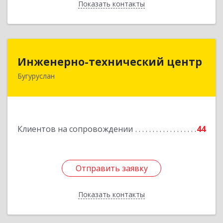
Показать контакты
Назад
Инженерно-технический центр
Инженерно-технический центр
Бугуруслан
461633, Оренбургская обл, Бугуруслан г,
Больничный пер, дом № 8
Подробнее
Клиентов на сопровождении
44
Отправить заявку
Отправить заявку
Показать контакты
Назад