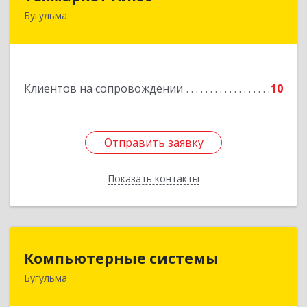
Бугульма
423231, РТ, Бугульма, ул.Белинского, д.13
Подробнее
Клиентов на сопровождении
10
Отправить заявку
Отправить заявку
Показать контакты
Назад
Компьютерные системы
Компьютерные системы
Бугульма
420111, Республика Татарстан, Бугульма,
ул.Лево-Булачная, дом № 24, помещение 17