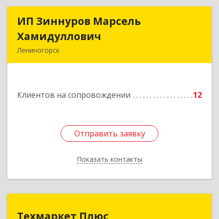
ИП Зиннуров Марсель
ИП Зиннуров Марсель
Хамидуллович
Хамидуллович
Лениногорск
423250, Татарстан Респ, Лениногорский р-н,
Лениногорск г, Халиуллина ул, дом № 79
Клиентов на сопровождении
12
Подробнее
Отправить заявку
Отправить заявку
Показать контакты
Назад
Техмаркет Плюс
Техмаркет Плюс