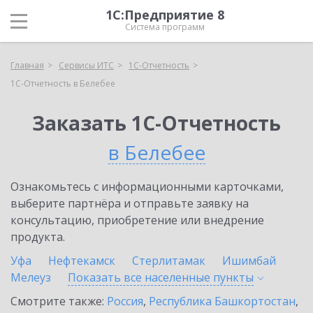
1С:Предприятие 8
Система программ
Главная
Сервисы ИТС
1С-Отчетность
1С-Отчетность в Белебее
Заказать 1С-Отчетность
в Белебее
Ознакомьтесь с информационными карточками,
выберите партнёра и отправьте заявку на
консультацию, приобретение или внедрение
продукта.
Уфа
Нефтекамск
Стерлитамак
Ишимбай
Мелеуз
Показать все населенные
пункты
Смотрите также:
Россия
,
Республика Башкортостан
,