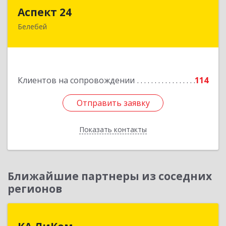
Аспект 24
Аспект 24
Белебей
452000, Башкортостан Респ, Белебей г, им
В.И.Ленина ул, дом № 23/1
Подробнее
Клиентов на сопровождении
114
Отправить заявку
Отправить заявку
Показать контакты
Назад
Ближайшие партнеры из соседних
регионов
КА ЛиКом