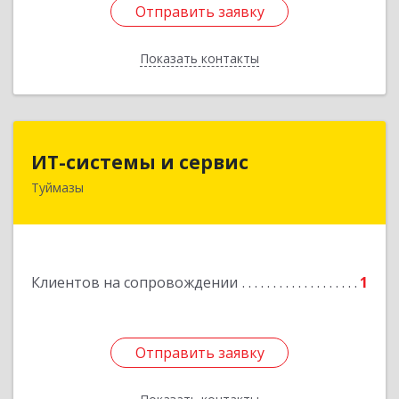
Отправить заявку
Отправить заявку
Показать контакты
Назад
ИТ-системы и сервис
ИТ-системы и сервис
Туймазы
452 750, 452750, Башкортостан Респ,
Туймазинский р-н, Туймазы г, Заводская ул,
дом № 11
Подробнее
Клиентов на сопровождении
1
Отправить заявку
Отправить заявку