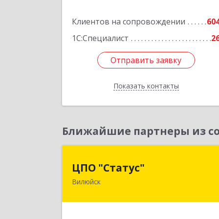
Подробне
Клиентов на сопровождении
60
1С:Специалист
2
Отправить заявку
Отправить заявку
Показать контакты
Назад
Ближайшие партнеры из со
ЦПО "Статус
ЦПО "Статус"
Вилюйск
677000, Саха /Якутия/ Респ, Якутск г
Ленина пр-кт, дом № 1, оф.42