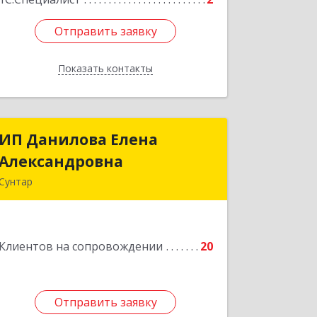
Отправить заявку
Отправить заявку
Показать контакты
Назад
ИП Данилова Елена
ИП Данилова Елена
Александровна
Александровна
Сунтар
Подробнее
Клиентов на сопровождении
20
Отправить заявку
Отправить заявку