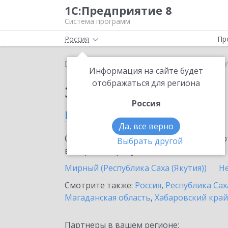
1С:Предприятие 8
Система программ
Россия
Пр
Главная
Сервисы ИТС
1С-ОФД
1С-ОФД в Яку
Информация на сайте будет
отображаться для региона
Заказать 1С-ОФД
Россия
в Якутске
Да, все верно
Ознакомьтесь с информационными карт
Выбрать другой
внедрение продукта.
Мирный (Республика Саха (Якутия))
Н
Смотрите также:
Россия
,
Республика Сах
Магаданская область
,
Хабаровский край
Партнеры в вашем регионе: