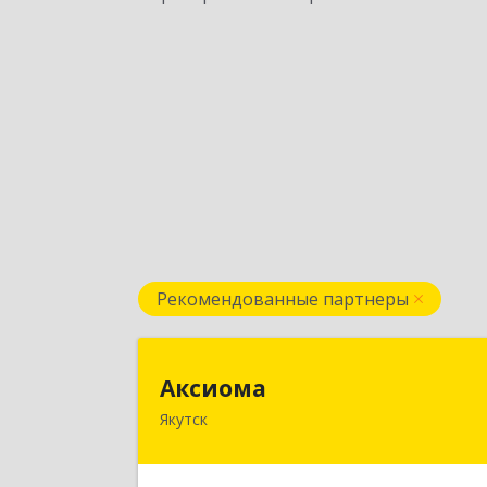
Рекомендованные партнеры
Аксиом
Аксиома
Якутск
677000, Саха /Якутия/ Респ, Якутск г
Чиряева ул, дом № 1, кв.1