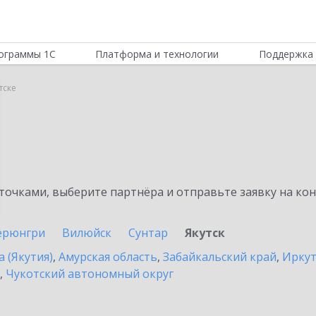
ограммы 1С
Платформа и технологии
Поддержка 
тске
очками, выберите партнёра и отправьте заявку на ко
ерюнгри
Вилюйск
Сунтар
Якутск
а (Якутия)
,
Амурская область
,
Забайкальский край
,
Иркут
,
Чукотский автономный округ