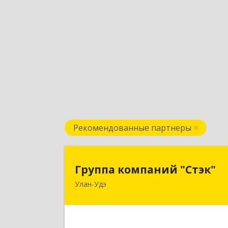
Рекомендованные партнеры
Группа компаний "Стэк
Группа компаний "Стэк"
Улан-Удэ
670000, Бурятия Респ, Улан-Удэ г
Советская ул., дом № 2
Подробне