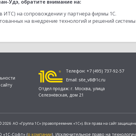
ан-Удэ, обратите внимание на:
в ИТС) на сопровождении у партнера фирмы 1С.
стованных на внедрение технологий и решений системы
Телефон:
+7 (495) 737-92-57
льности
Email:
site_v8@1c.ru
 сайту
Отдел продаж:
г. Москва
,
улица
Селезнёвская, дом 21
© 2026 АО «Группа 1С» (правопреемник «1С»). Все права на сайт защищен
О «1С-Софт» (
о компании
). Исключительное право на технологи