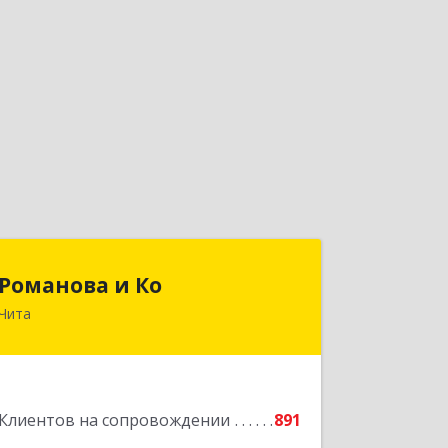
Романова и Ко
Романова и Ко
Чита
672000, Забайкальский край, Чита г,
Анохина ул, дом № 91, оф.703, а/я 1062
Подробнее
Клиентов на сопровождении
891