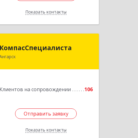
Показать контакты
Назад
КомпасСпециалиста
КомпасСпециалиста
Ангарск
665826, Иркутская обл, Ангарск г, 12А
мкр, дом № 7, 86
Подробнее
Клиентов на сопровождении
106
Отправить заявку
Отправить заявку
Показать контакты
Назад