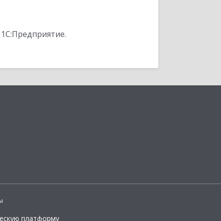
 1С:Предприятие.
ы
ческую платформу