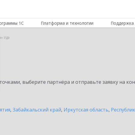
ограммы 1С
Платформа и технологии
Поддержка 
н-Удэ
очками, выберите партнёра и отправьте заявку на ко
ятия
,
Забайкальский край
,
Иркутская область
,
Республи