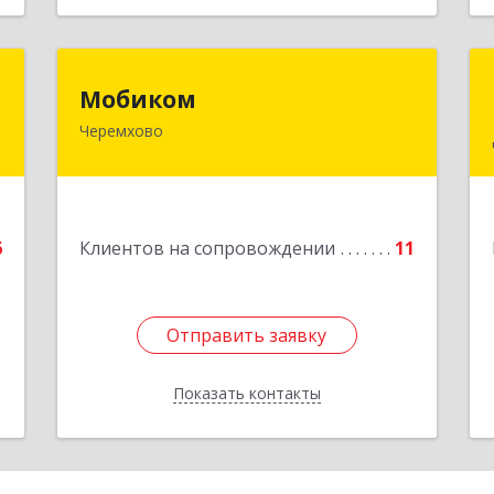
"
Мобиком
Мобиком
Черемхово
,
Подробнее
8
е
6
Клиентов на сопровождении
11
Отправить заявку
Отправить заявку
Показать контакты
Назад