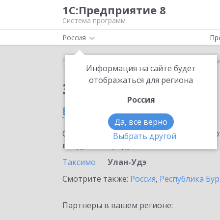
1С:Предприятие 8
Система программ
Россия
Пр
Главная
Сервисы ИТС
1С-ОФД
1С-ОФД в Ула
Информация на сайте будет
отображаться для региона
Заказать 1С-ОФД
Россия
в Улан-Удэ
Да, все верно
Ознакомьтесь с информационными карт
Выбрать другой
внедрение продукта.
Таксимо
Улан-Удэ
Смотрите также:
Россия
,
Республика Бур
Партнеры в вашем регионе: