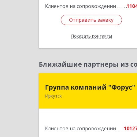
Клиентов на сопровождении
110
Отправить заявку
Отправить заявку
Показать контакты
Назад
Ближайшие партнеры из со
Группа компаний "Форус
Группа компаний "Форус"
Иркутск
664007, Иркутская обл, Иркутск г
Ямская ул, дом № 1, корпус 1, оф.
Подробне
Клиентов на сопровождении
1012