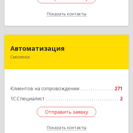
Показать контакты
Назад
Автоматизация
Автоматизация
Смоленск
214019, Смоленская обл, Смоленск г, Марии
Октябрьской ул, дом № 16, оф.107
Подробнее
Клиентов на сопровождении
271
1С:Специалист
2
Отправить заявку
Отправить заявку
Показать контакты
Назад