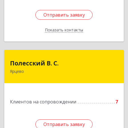
Отправить заявку
Отправить заявку
Показать контакты
Назад
Полесский В. С.
Полесский В. С.
Ярцево
215800,Смоленская обл. г. Ярцево,
ул.Краснофлотская д.30
Подробнее
Клиентов на сопровождении
7
Отправить заявку
Отправить заявку