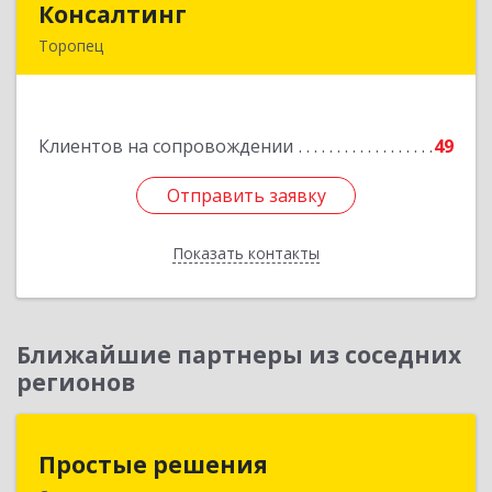
Консалтинг
Консалтинг
Торопец
172840, Тверская обл, Торопец г, Гоголя ул,
дом № 13
Клиентов на сопровождении
49
Подробнее
Отправить заявку
Отправить заявку
Показать контакты
Назад
Ближайшие партнеры из соседних
регионов
Простые решения
Простые решения