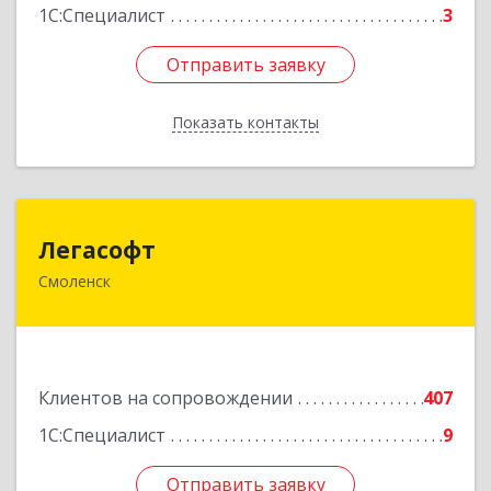
1С:Специалист
3
Отправить заявку
Отправить заявку
Показать контакты
Назад
Легасофт
Легасофт
Смоленск
214018, Смоленская обл, Смоленск г, Ново-
Рославльская ул, дом № 13
Подробнее
Клиентов на сопровождении
407
1С:Специалист
9
Отправить заявку
Отправить заявку