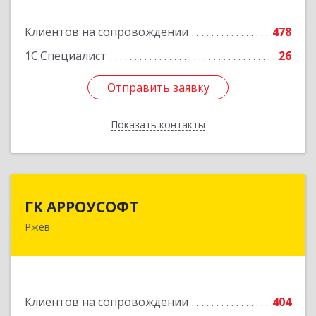
Подробнее
Клиентов на сопровождении
478
1С:Специалист
26
Отправить заявку
Отправить заявку
Показать контакты
Назад
ГК АРРОУСОФТ
ГК АРРОУСОФТ
Ржев
172381, Тверская обл, м.о. Ржевский, Ржев г,
Большая Спасская ул, дом № 15, кв.2А
Подробнее
Клиентов на сопровождении
404