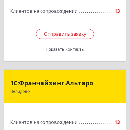
Клиентов на сопровождении
13
Отправить заявку
Отправить заявку
Показать контакты
Назад
1С:Франчайзинг.Альтаро
1С:Франчайзинг.Альтаро
Нелидово
172527, Тверская обл, Нелидово г, Матросова
ул, дом № 22, оф.1
Подробнее
Клиентов на сопровождении
13