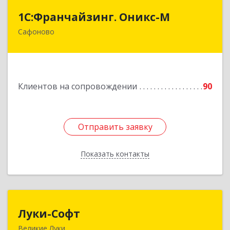
1С:Франчайзинг. Оникс-М
1С:Франчайзинг. Оникс-М
Сафоново
215500, Смоленская обл, Сафоновский р-н,
Сафоново г, Революционная ул, дом № 9а
Подробнее
Клиентов на сопровождении
90
Отправить заявку
Отправить заявку
Показать контакты
Назад
Луки-Софт
Луки-Софт
Великие Луки