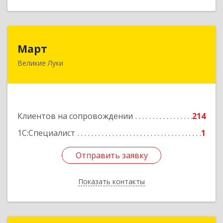
Март
Март
Великие Луки
182113, Псковская обл, Великие Луки г,
Ботвина ул, дом № 17 А, пом.1003
Подробнее
Клиентов на сопровождении
214
1С:Специалист
1
Отправить заявку
Отправить заявку
Показать контакты
Назад