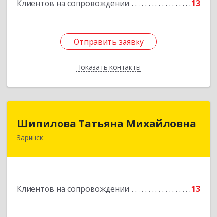
Клиентов на сопровождении
13
Отправить заявку
Отправить заявку
Показать контакты
Назад
Шипилова Татьяна Михайловна
Шипилова Татьяна Михайловна
Заринск
Подробнее
Клиентов на сопровождении
13