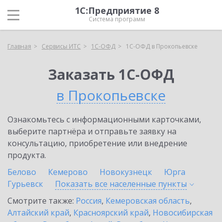
1С:Предприятие 8
Система программ
Главная
Сервисы ИТС
1С-ОФД
1С-ОФД в Прокопьевске
Заказать 1С-ОФД
в Прокопьевске
Ознакомьтесь с информационными карточками,
выберите партнёра и отправьте заявку на
консультацию, приобретение или внедрение
продукта.
Белово
Кемерово
Новокузнецк
Юрга
Гурьевск
Показать все населенные
пункты
Смотрите также:
Россия
,
Кемеровская область
,
Алтайский край
,
Красноярский край
,
Новосибирская