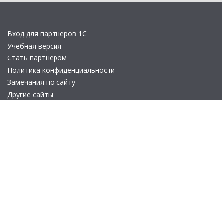
Вход для партнеров 1С
Учебная версия
Стать партнером
Политика конфиденциальности
Замечания по сайту
Другие сайты
Телефон:
+7 (495) 737-92-57
Email:
site_v8@1c.ru
Отдел продаж:
г. Москва
,
улица Селезнёвская, дом 21
© 2026 АО «Группа 1С» (правопреемник «1С»). Все права на сайт
защищены