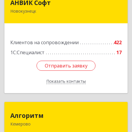
АНВИК Софт
Новокузнецк
654079, Кемеровская область - Кузбасс,
Новокузнецкий г.о, Новокузнецк г,
Куйбышевский р-н, Невского ул, дом № 1, этаж
2
Клиентов на сопровождении
422
Подробнее
1С:Специалист
17
Отправить заявку
Отправить заявку
Показать контакты
Назад
Алгоритм
Алгоритм
Кемерово
650043, Кемеровская обл, Кемерово г,