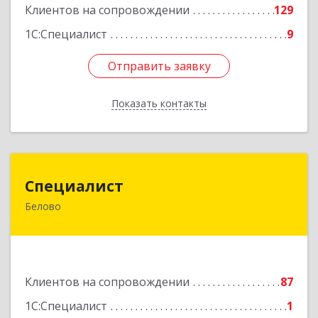
Подробнее
Клиентов на сопровождении
129
1С:Специалист
9
Отправить заявку
Отправить заявку
Показать контакты
Назад
Специалист
Специалист
Белово
Кемеровская обл, Белово г, Ленина ул, дом №
31-2
Подробнее
Клиентов на сопровождении
87
1С:Специалист
1