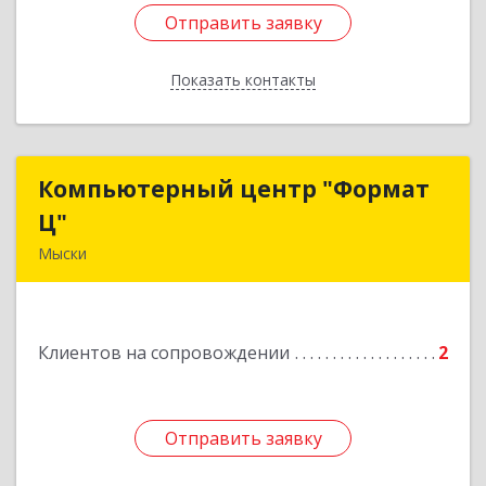
Отправить заявку
Отправить заявку
Показать контакты
Назад
Компьютерный центр "Формат
Компьютерный центр "Формат
Ц"
Ц"
Мыски
652840, Кемеровская обл, Мыски г, Вахрушева
ул, д. 7, кв. 48
Клиентов на сопровождении
2
Подробнее
Отправить заявку
Отправить заявку