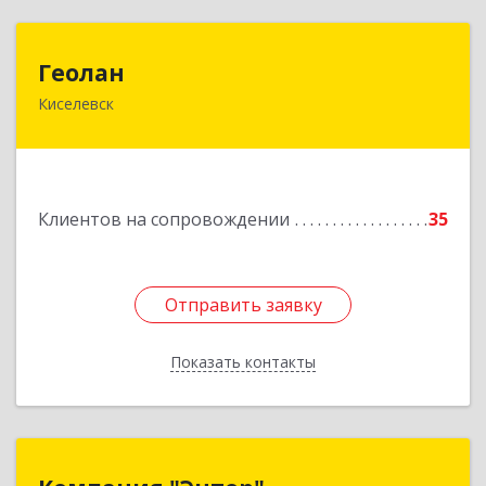
Геолан
Геолан
Киселевск
652700, Кемеровская обл, Киселевск г,
Транспортная ул, дом № 54
Подробнее
Клиентов на сопровождении
35
Отправить заявку
Отправить заявку
Показать контакты
Назад
Компания "Энтер"