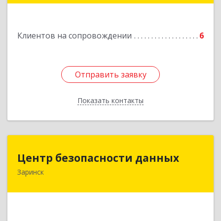
Подробнее
Клиентов на сопровождении
6
Отправить заявку
Отправить заявку
Показать контакты
Назад
Центр безопасности данных
Центр безопасности данных
Заринск
659100, Алтайский край, Заринск г, Таратынова
ул, дом № 11, кв.9
Подробнее