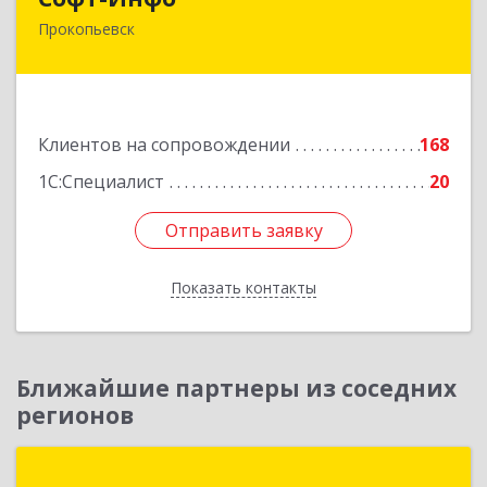
Прокопьевск
653039, Кемеровская область - Кузбасс,
Прокопьевск г, Институтская ул, дом № 9а,
оф.15
Подробнее
Клиентов на сопровождении
168
1С:Специалист
20
Отправить заявку
Отправить заявку
Показать контакты
Назад
Ближайшие партнеры из соседних
регионов
АНВИК Софт