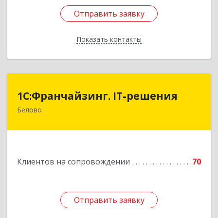
Отправить заявку
Отправить заявку
Показать контакты
Назад
1С:Франчайзинг. IT-решения
1С:Франчайзинг. IT-решения
Белово
652600, Кемеровская обл, Белово г,
Железнодорожный пер, дом № 27
Подробнее
Клиентов на сопровождении
70
Отправить заявку
Отправить заявку