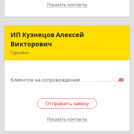
Показать контакты
Назад
ИП Кузнецов Алексей
ИП Кузнецов Алексей
Викторович
Викторович
Гурьевск
652780, Кемеровская обл, Гурьевский р-н,
Гурьевск г, Суворова ул, дом № 32
Клиентов на сопровождении
49
Подробнее
Отправить заявку
Отправить заявку
Показать контакты
Назад