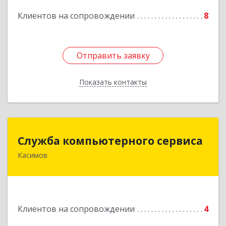
Клиентов на сопровождении
8
Подробнее
Отправить заявку
Отправить заявку
Показать контакты
Назад
Служба компьютерного сервиса
Служба компьютерного сервиса
Касимов
391300, Рязанская обл., г.Касимов, ул.Советская
136
Подробнее
Клиентов на сопровождении
4