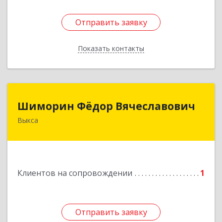
Отправить заявку
Отправить заявку
Показать контакты
Назад
Шиморин Фёдор Вячеславович
Шиморин Фёдор Вячеславович
Выкса
Подробнее
Клиентов на сопровождении
1
Отправить заявку
Отправить заявку