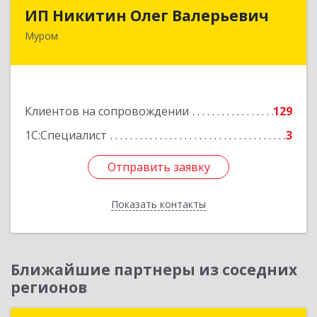
ИП Никитин Олег Валерьевич
ИП Никитин Олег Валерьевич
Муром
602267, Владимирская обл, Муром г,
Коммунистическая ул., дом № 36
Подробнее
Клиентов на сопровождении
129
1С:Специалист
3
Отправить заявку
Отправить заявку
Показать контакты
Назад
Ближайшие партнеры из соседних
регионов