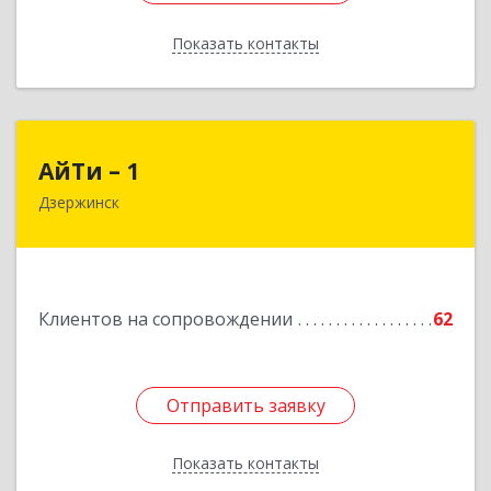
Показать контакты
Назад
АйТи – 1
АйТи – 1
Дзержинск
606015, Нижегородская обл, Дзержинск г,
Ленина пр-кт, дом № 8, кв.20
Подробнее
Клиентов на сопровождении
62
Отправить заявку
Отправить заявку
Показать контакты
Назад