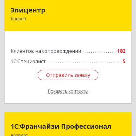
Эпицентр
Эпицентр
Ковров
601900, Владимирская обл, Ковров г, Барсукова
ул, дом № 17
Подробнее
Клиентов на сопровождении
182
1С:Специалист
5
Отправить заявку
Отправить заявку
Показать контакты
Назад
1С:Франчайзи Профессионал
1С:Франчайзи Профессионал
Арзамас