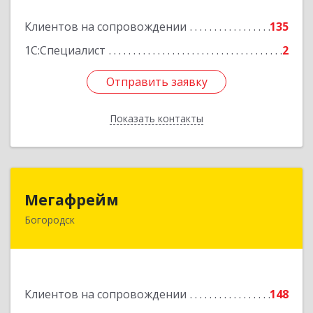
Подробнее
Клиентов на сопровождении
135
1С:Специалист
2
Отправить заявку
Отправить заявку
Показать контакты
Назад
Мегафрейм
Мегафрейм
Богородск
607600, Нижегородская обл, Богородск г,
Ленина ул, дом № 123, этаж 4, пом. 5
Подробнее
Клиентов на сопровождении
148