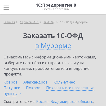
1С:Предприятие 8
Система программ
Главная
Сервисы ИТС
1С-ОФД
1С-ОФД в Мурорме
Заказать 1С-ОФД
в Мурорме
Ознакомьтесь с информационными карточками,
выберите партнёра и отправьте заявку на
консультацию, приобретение или внедрение
продукта.
Ковров
Александров
Кольчугино
Петушки
Покров
Показать все населенные
пункты
Смотрите также:
Россия
,
Владимирская область
,