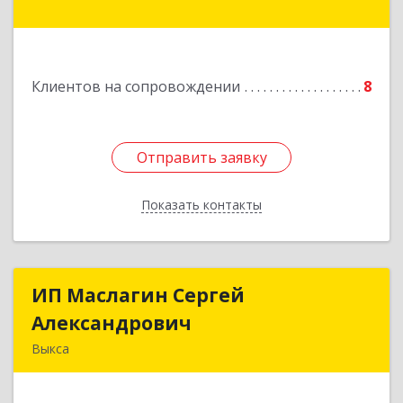
Подробнее
Клиентов на сопровождении
8
Отправить заявку
Отправить заявку
Показать контакты
Назад
ИП Маслагин Сергей
ИП Маслагин Сергей
Александрович
Александрович
Выкса
607060, Нижегородская обл, , Выкса г, Красная
пл., 16/61