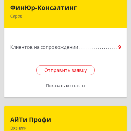
ФинЮр-Консалтинг
ФинЮр-Консалтинг
Саров
607190, Нижегородская обл, Саров г,
Куйбышева ул, дом № 11
Подробнее
Клиентов на сопровождении
9
Отправить заявку
Отправить заявку
Показать контакты
Назад
АйТи Профи
АйТи Профи
Вязники