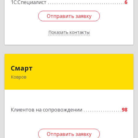
1С:Специалист
6
Отправить заявку
Отправить заявку
Показать контакты
Назад
Смарт
Смарт
Ковров
601900, Владимирская обл, Ковров г, Труда ул,
дом № 4, строение 99, оф.42
Подробнее
Клиентов на сопровождении
98
Отправить заявку
Отправить заявку