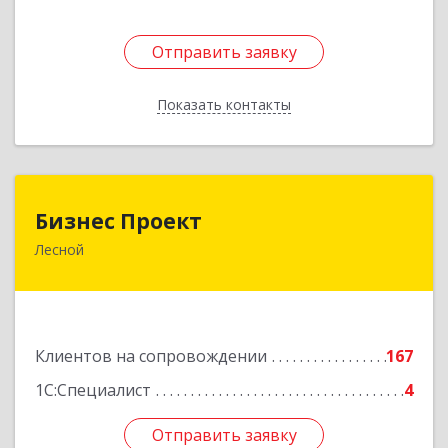
Отправить заявку
Отправить заявку
Показать контакты
Назад
Бизнес Проект
Бизнес Проект
Лесной
624200, Свердловская обл, Лесной г, Сиротина
ул, дом № 11
Подробнее
Клиентов на сопровождении
167
1С:Специалист
4
Отправить заявку
Отправить заявку