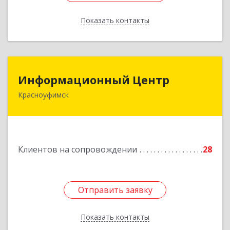
Показать контакты
Назад
Информационный Центр
Информационный Центр
Красноуфимск
623300, Свердловская обл, Красноуфимск г,
Мизерова ул, дом № 112А
Подробнее
Клиентов на сопровождении
28
Отправить заявку
Отправить заявку
Показать контакты
Назад