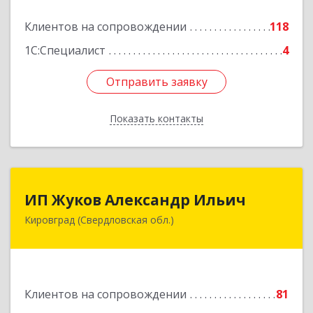
Подробнее
Клиентов на сопровождении
118
1С:Специалист
4
Отправить заявку
Отправить заявку
Показать контакты
Назад
ИП Жуков Александр Ильич
ИП Жуков Александр Ильич
Кировград (Свердловская обл.)
624140, Свердловская обл, Кировград г,
Свердлова ул, дом № 68Б, оф.61
Подробнее
Клиентов на сопровождении
81