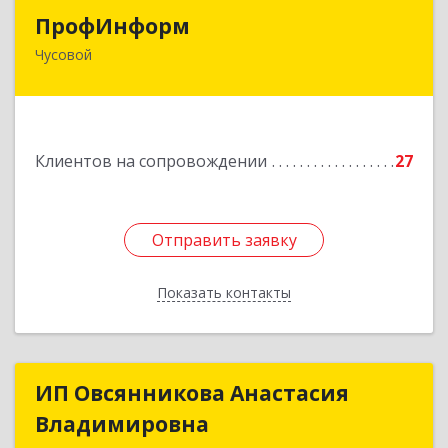
ПрофИнформ
ПрофИнформ
Чусовой
618204, Пермский край, г.о. Чусовской, Чусовой
г, Коммунистическая ул, дом № 8, оф.24
Подробнее
Клиентов на сопровождении
27
Отправить заявку
Отправить заявку
Показать контакты
Назад
ИП Овсянникова Анастасия
ИП Овсянникова Анастасия
Владимировна
Владимировна