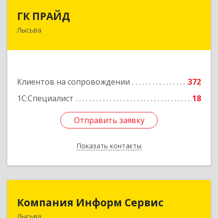
ГК ПРАЙД
ГК ПРАЙД
Лысьва
618909, Пермский край, Лысьва г, Репина ул,
дом № 41
Подробнее
Клиентов на сопровождении
372
1С:Специалист
18
Отправить заявку
Отправить заявку
Показать контакты
Назад
Компания Информ Сервис
Компания Информ Сервис
Лысьва