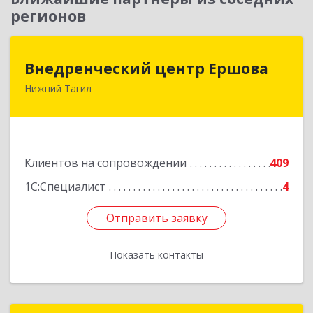
регионов
Внедренческий центр Ершова
Внедренческий центр Ершова
Нижний Тагил
622030, Свердловская обл, Нижний Тагил г,
Черноисточинское ш, дом № 58А, оф.6
Подробнее
Клиентов на сопровождении
409
1С:Специалист
4
Отправить заявку
Отправить заявку
Показать контакты
Назад