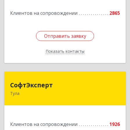
Подробнее
Клиентов на сопровождении
2865
Отправить заявку
Отправить заявку
Показать контакты
Назад
СофтЭксперт
СофтЭксперт
Тула
300013, Тульская обл, Тула г, Болдина ул, дом №
41А, пом.47, оф.1-4
Подробнее
Клиентов на сопровождении
1926