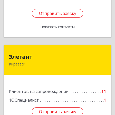
Отправить заявку
Отправить заявку
Показать контакты
Назад
Элегант
Элегант
Киреевск
301262, Тульская обл, Киреевск г, Чехова ул,
дом № 1
Подробнее
Клиентов на сопровождении
11
1С:Специалист
1
Отправить заявку
Отправить заявку