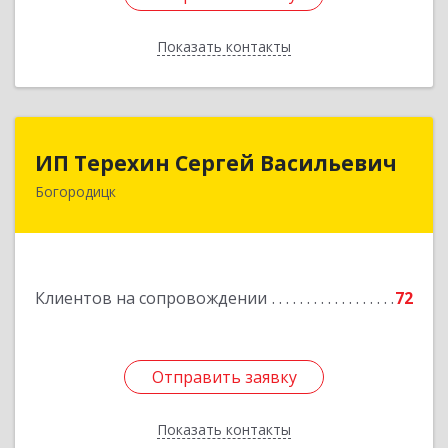
Показать контакты
Назад
ИП Терехин Сергей Васильевич
ИП Терехин Сергей Васильевич
Богородицк
301831, Тульская обл, Богородицкий р-н,
Богородицк г, Полевая ул, дом № 32, кв.92
Подробнее
Клиентов на сопровождении
72
Отправить заявку
Отправить заявку
Показать контакты
Назад