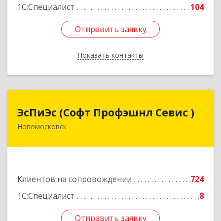
1С:Специалист
104
Отправить заявку
Отправить заявку
Показать контакты
Назад
ЭсПиЭс (Софт Профэшнл Севис )
ЭсПиЭс (Софт Профэшнл Севис )
Новомосковск
301659, Тульская обл, Новомосковский р-н,
Новомосковск г, Шахтеров ул, дом № 33/33
Подробнее
Клиентов на сопровождении
724
1С:Специалист
8
Отправить заявку
Отправить заявку