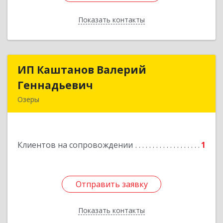
Показать контакты
Назад
ИП Каштанов Валерий
ИП Каштанов Валерий
Геннадьевич
Геннадьевич
Озеры
140560, Московская обл, Озерский р-н, Озеры г,
Ленина ул, дом № 202
Клиентов на сопровождении
1
Подробнее
Отправить заявку
Отправить заявку
Показать контакты
Назад