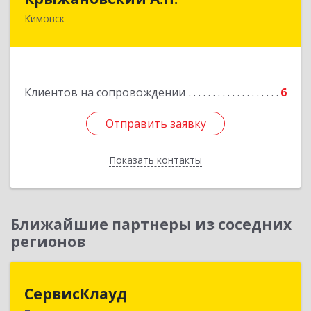
Кимовск
301720, Тульская область, г.Кимовск ,
ул.Белинского, д.16, кв.1
Подробнее
Клиентов на сопровождении
6
Отправить заявку
Отправить заявку
Показать контакты
Назад
Ближайшие партнеры из соседних
регионов
СервисКлауд
СервисКлауд