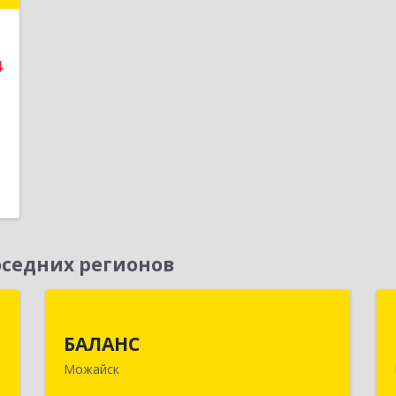
е
4
1
седних регионов
Т
БАЛАНС
БАЛАНС
,
143200, Московская обл, Можайский
Можайск
№
р-н, Можайск г, Переяслав-