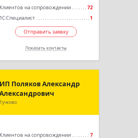
Подробнее
Клиентов на сопровождении
72
1С:Специалист
1
Отправить заявку
Отправить заявку
Показать контакты
Назад
ИП Поляков Александр
ИП Поляков Александр
Александрович
Александрович
Тучково
143160, Московская обл., Рузский р-н,
Дорохово п., Московская ул., д.9
Подробнее
Клиентов на сопровождении
7