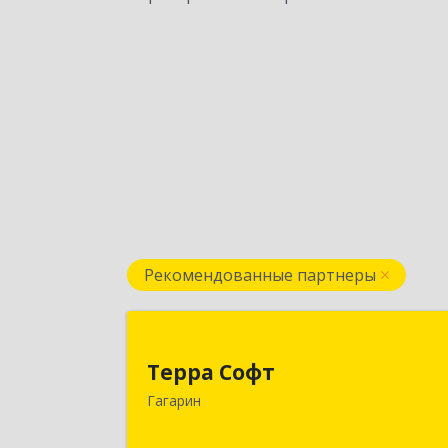
Рекомендованные партнеры
Терра Соф
Терра Софт
215010, Смоленская обл, Гагарин г
Гагарин
Ленина ул, дом № 1