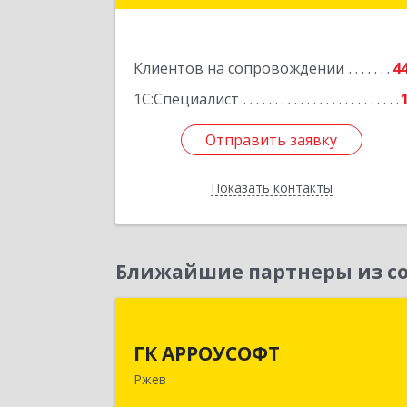
Подробне
Клиентов на сопровождении
4
1С:Специалист
Отправить заявку
Отправить заявку
Показать контакты
Назад
Ближайшие партнеры из со
ГК АРРОУСОФ
ГК АРРОУСОФТ
172381, Тверская обл, м.о. Ржевский
Ржев
Ржев г, Большая Спасская ул, дом 