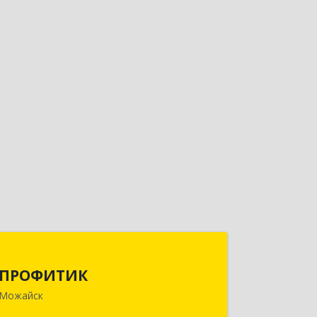
ПРОФИТИК
ПРОФИТИК
143200, Московская обл, Можайский
Можайск
р-н, Можайск г, Молодежная ул, дом