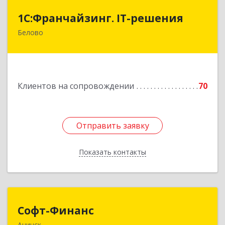
1С:Франчайзинг. IT-решения
1С:Франчайзинг. IT-решения
Белово
652600, Кемеровская обл, Белово г,
Железнодорожный пер, дом № 27
Подробнее
Клиентов на сопровождении
70
Отправить заявку
Отправить заявку
Показать контакты
Назад
Софт-Финанс
Софт-Финанс
Ачинск