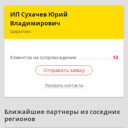
ИП Сухачев Юрий
ИП Сухачев Юрий
Владимирович
Владимирович
Шарыпово
662313, Красноярский край, Шарыпово г,
Пионерный мкр, 27/2, кв.203
Клиентов на сопровождении
13
Подробнее
Отправить заявку
Отправить заявку
Показать контакты
Назад
Ближайшие партнеры из соседних
регионов