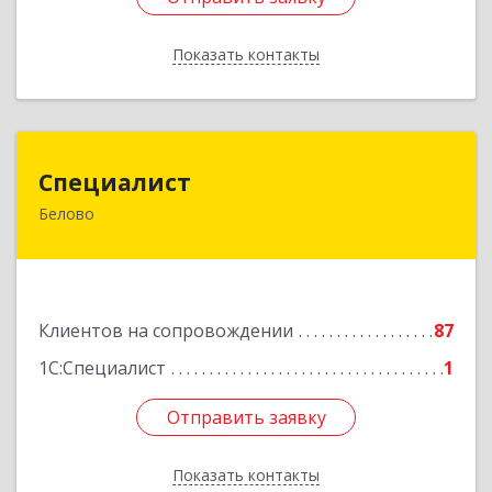
Показать контакты
Назад
Специалист
Специалист
Белово
Кемеровская обл, Белово г, Ленина ул, дом №
31-2
Подробнее
Клиентов на сопровождении
87
1С:Специалист
1
Отправить заявку
Отправить заявку
Показать контакты
Назад