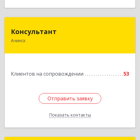
Консультант
Консультант
Ачинск
662159, Красноярский край, Ачинск г, Юго-
Восточный район, дом № 21А
Подробнее
Клиентов на сопровождении
53
Отправить заявку
Отправить заявку
Показать контакты
Назад