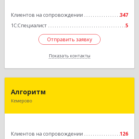
Подробнее
Клиентов на сопровождении
347
1С:Специалист
5
Отправить заявку
Отправить заявку
Показать контакты
Назад
Алгоритм
Алгоритм
Кемерово
650043, Кемеровская обл, Кемерово г,
Мичурина пер, дом № 5, кв.192
Подробнее
Клиентов на сопровождении
126