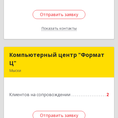
Отправить заявку
Отправить заявку
Показать контакты
Назад
Компьютерный центр "Формат
Компьютерный центр "Формат
Ц"
Ц"
Мыски
652840, Кемеровская обл, Мыски г, Вахрушева
ул, д. 7, кв. 48
Клиентов на сопровождении
2
Подробнее
Отправить заявку
Отправить заявку