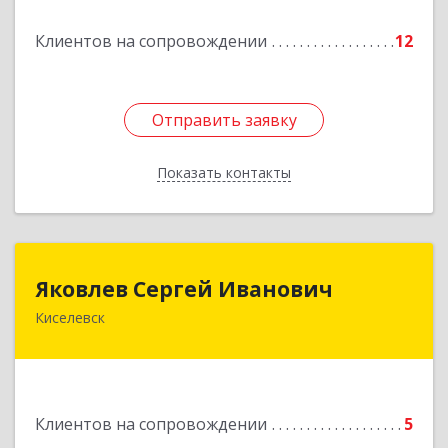
Подробнее
Клиентов на сопровождении
12
Отправить заявку
Отправить заявку
Показать контакты
Назад
Яковлев Сергей Иванович
Яковлев Сергей Иванович
Киселевск
650002, Кемеровская обл, г.Кемерово, пр-т
Шахтеров, дом № 90, кв.104
Подробнее
Клиентов на сопровождении
5