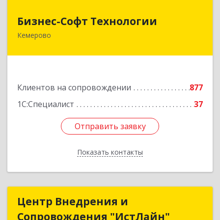
Бизнес-Софт Технологии
Бизнес-Софт Технологии
Кемерово
650992, Кемеровская область - Кузбасс обл,
Кемерово г, Советский пр-кт, дом № 2/8, оф.401
Подробнее
Клиентов на сопровождении
877
1С:Специалист
37
Отправить заявку
Отправить заявку
Показать контакты
Назад
Центр Внедрения и
Центр Внедрения и
Сопровождения "ИстЛайн"
Сопровождения "ИстЛайн"