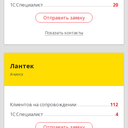
1С:Специалист
20
Отправить заявку
Отправить заявку
Показать контакты
Назад
Лантек
Лантек
Ачинск
662153, Красноярский край, Ачинск г,
Декабристов ул, дом № 58
Подробнее
Клиентов на сопровождении
112
1С:Специалист
4
Отправить заявку
Отправить заявку