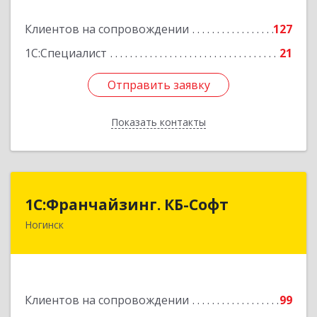
Подробнее
Клиентов на сопровождении
127
1С:Специалист
21
Отправить заявку
Отправить заявку
Показать контакты
Назад
1С:Франчайзинг. КБ-Софт
1С:Франчайзинг. КБ-Софт
Ногинск
142400, Московская обл, г.о Богородский,
Ногинск г, Индустриальная ул, Здание № 41В,
оф.449
Подробнее
Клиентов на сопровождении
99