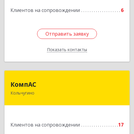
Подробнее
Клиентов на сопровождении
6
Отправить заявку
Отправить заявку
Показать контакты
Назад
КомпАС
КомпАС
Кольчугино
601782, Владимирская область, г.Кольчугино,
ул.Больничная, д.20
Подробнее
Клиентов на сопровождении
17