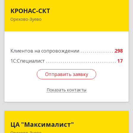
КРОНАС-СКТ
КРОНАС-СКТ
Орехово-Зуево
142600, Московская обл, Орехово-Зуево г,
Бабушкина ул, дом № 2А, пом.31
Подробнее
Клиентов на сопровождении
298
1С:Специалист
17
Отправить заявку
Отправить заявку
Показать контакты
Назад
ЦА "Максималист"
ЦА "Максималист"
Орехово-Зуево