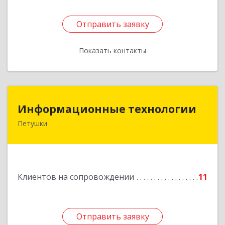
Отправить заявку
Отправить заявку
Показать контакты
Назад
Информационные технологии
Информационные технологии
Петушки
601144, Владимирская обл, Петушки г,
Маяковского ул, дом № 19
Подробнее
Клиентов на сопровождении
11
Отправить заявку
Отправить заявку