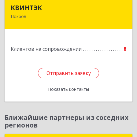
КВИНТЭК
КВИНТЭК
Покров
601122, Владимирская обл, Петушинский р-н,
Покров г, 3 Интернационала ул, дом № 55, кв.9
Подробнее
Клиентов на сопровождении
8
Отправить заявку
Отправить заявку
Показать контакты
Назад
Ближайшие партнеры из соседних
регионов