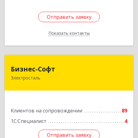
Отправить заявку
Отправить заявку
Показать контакты
Назад
Бизнес-Софт
Бизнес-Софт
Электросталь
144000, Московская обл, Электросталь г, Карла
Маркса ул, дом № 26
Подробнее
Клиентов на сопровождении
89
1С:Специалист
4
Отправить заявку
Отправить заявку