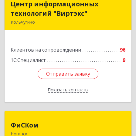
Центр информационных
Центр информационных
технологий "Виртэкс"
технологий "Виртэкс"
Кольчугино
601785, Владимирская обл, Кольчугинский р-н,
Кольчугино г, Добровольского ул, дом № 11
Клиентов на сопровождении
96
Подробнее
1С:Специалист
9
Отправить заявку
Отправить заявку
Показать контакты
Назад
ФиСКом
ФиСКом
Ногинск
142403, Московская обл., г.Ногинск,