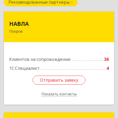
Рекомендованные партнеры
НАВЛА
НАВЛА
Покров
601120, Владимирская обл, Петушинский р-н,
Покров г, Ленина ул, дом № 98, пом.6
Подробнее
Клиентов на сопровождении
36
1С:Специалист
4
Отправить заявку
Отправить заявку
Показать контакты
Назад