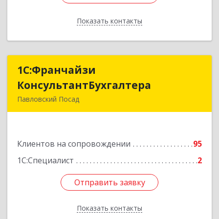
Показать контакты
Назад
1С:Франчайзи
1С:Франчайзи
КонсультантБухгалтера
КонсультантБухгалтера
Павловский Посад
142500, Московская обл, Павловский Посад г,
Каляева ул, дом № 3, оф.38
Клиентов на сопровождении
95
Подробнее
1С:Специалист
2
Отправить заявку
Отправить заявку
Показать контакты
Назад