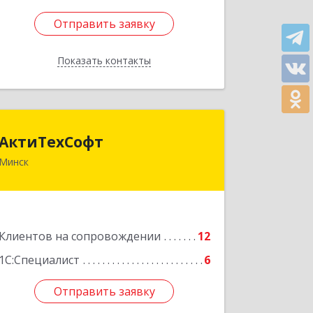
Отправить заявку
Отправить заявку
Показать контакты
Назад
АктиТехСофт
АктиТехСофт
Минск
Республика Беларусь, г. Минск, ул.
Германовская, 17-61
Подробнее
Клиентов на сопровождении
12
1С:Специалист
6
Отправить заявку
Отправить заявку