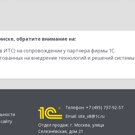
нске, обратите внимание на:
в ИТС) на сопровождении у партнера фирмы 1С.
стованных на внедрение технологий и решений системы
Телефон:
+7 (495) 737-92-57
льности
Email:
site_v8@1c.ru
 сайту
Отдел продаж:
г. Москва
,
улица
Селезнёвская, дом 21