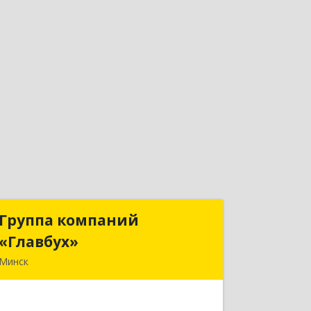
Группа компаний
Группа компаний
«Главбух»
«Главбух»
Минск
220073, г.Минск, ул.Скрыганова, д.6
Подробнее