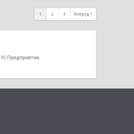
1
2
3
Вперед
>
 1С:Предприятие.