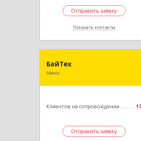
Отправить заявку
Отправить заявку
Показать контакты
Назад
БайТе
БайТех
Минск
220014, г. Минск, Республик
Беларусь, ул. Минина, 23
Подробне
Клиентов на сопровождении
1
Отправить заявку
Отправить заявку