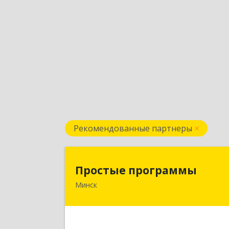
Рекомендованные партнеры
Простые программ
Простые программы
Минск
220116, пр-т Дзержинского, д. 104
пом.54а, каб.54-5, г. Минск
Республика Беларус