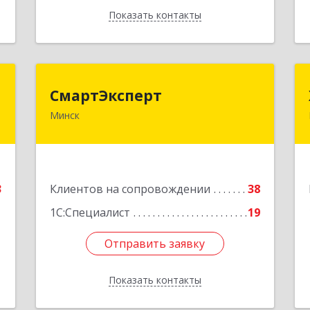
Показать контакты
Назад
п
СмартЭксперт
СмартЭксперт
Минск
.
220125, Республика Беларусь, г.
.
Минск, ул. Шафарнянская, д.11, пом.
4
85
е
Подробнее
3
Клиентов на сопровождении
38
1С:Специалист
19
Отправить заявку
Отправить заявку
Показать контакты
Назад