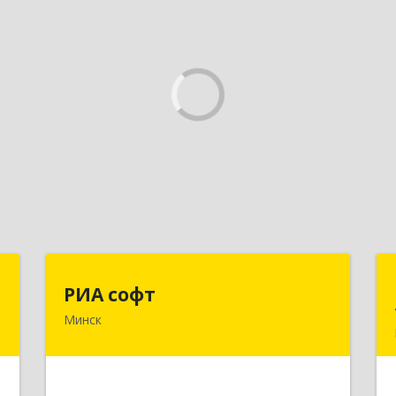
ы
РИА софт
РИА софт
Минск
,
220040, г.Минск, ул.М.Богдановича,
,
д.155, офис 1112
ь
Подробнее