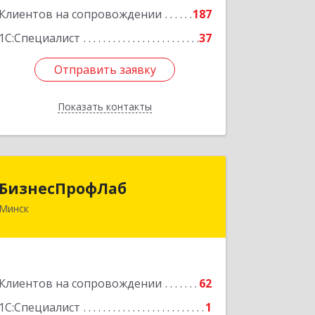
Клиентов на сопровождении
187
1С:Специалист
37
Отправить заявку
Отправить заявку
Показать контакты
Назад
БизнесПрофЛаб
БизнесПрофЛаб
Минск
ул. Соломенная, д. 23, к. 18, 220088,
Минск, Республика Беларусь
Подробнее
Клиентов на сопровождении
62
1С:Специалист
1