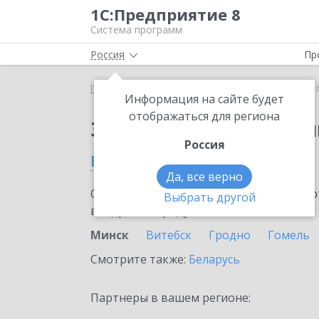
1С:Предприятие 8
Система программ
Россия
Пр
Главная
Сервисы ИТС
1С:Облачный архив
1
Информация на сайте будет
отображаться для региона
Заказать 1С:Облачны
Россия
в Минске
Да, все верно
Ознакомьтесь с информационными карт
Выбрать другой
внедрение продукта.
Минск
Витебск
Гродно
Гомель
Смотрите также:
Беларусь
Партнеры в вашем регионе: