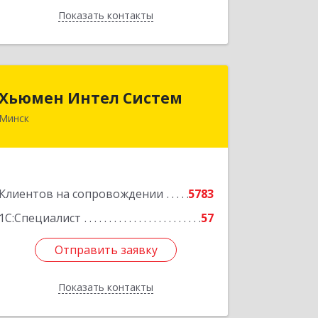
Показать контакты
Назад
Хьюмен Интел Систем
Хьюмен Интел Систем
Минск
220083, г. Минск, пр. Дзержинского,
104А оф. 805
Подробнее
Клиентов на сопровождении
5783
1С:Специалист
57
Отправить заявку
Отправить заявку
Показать контакты
Назад