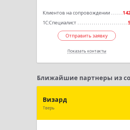
Подробне
Клиентов на сопровождении
14
1С:Специалист
Отправить заявку
Отправить заявку
Показать контакты
Назад
Ближайшие партнеры из со
Визар
Визард
Тверь
170006, Тверская обл, Тверь г
Учительская ул, дом № 59, оф.11