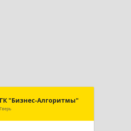
ГК "Бизнес-Алгоритмы"
ГК "Бизнес-Алгоритмы"
Тверь
170006, Тверская обл, Тверь г,
Брагина ул, дом № 6а, оф.300