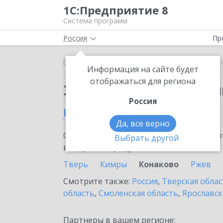
1С:Предприятие 8
Система программ
Россия
Пр
Главная
Сервисы ИТС
1С:Облачный архив
1
Информация на сайте будет
отображаться для региона
Заказать 1С:Облачны
Россия
в Конаково
Да, все верно
Ознакомьтесь с информационными карт
Выбрать другой
внедрение продукта.
Тверь
Кимры
Конаково
Ржев
Смотрите также:
Россия
,
Тверская облас
область
,
Смоленская область
,
Ярославск
Партнеры в вашем регионе: