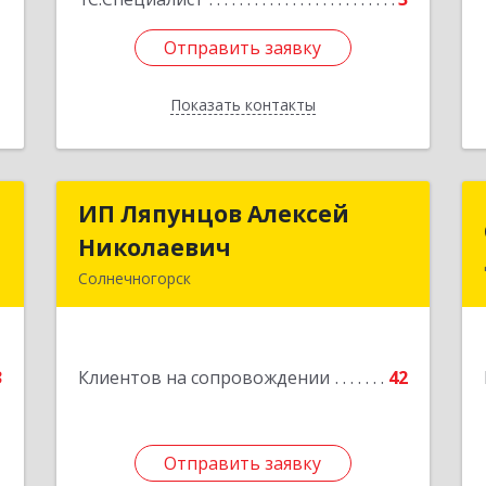
Отправить заявку
Отправить заявку
Показать контакты
Назад
p
ИП Ляпунцов Алексей
ИП Ляпунцов Алексей
Николаевич
Николаевич
я
Солнечногорск
6
Подробнее
е
3
Клиентов на сопровождении
42
1
Отправить заявку
Отправить заявку