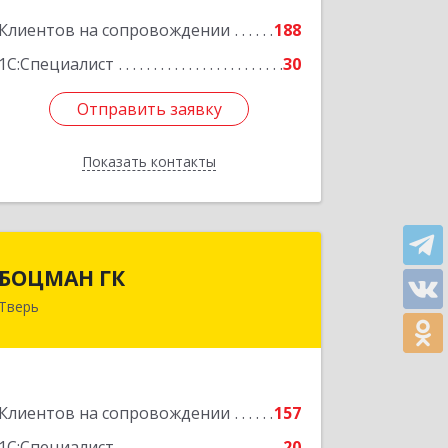
Подробнее
Клиентов на сопровождении
188
1С:Специалист
30
Отправить заявку
Отправить заявку
Показать контакты
Назад
БОЦМАН ГК
БОЦМАН ГК
Тверь
170100, Тверская обл, Тверь г, Лидии
Базановой ул, дом № 20, кв.X
Подробнее
Клиентов на сопровождении
157
1С:Специалист
20