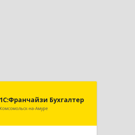
1С:Франчайзи Бухгалтер
1С:Франчайзи Бухгалтер
681000, Хабаровский край,
Комсомольск-на-Амуре
Комсомольск-на-Амуре г,
Красногвардейская ул, дом № 14,
оф.202