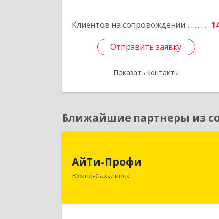
Подробне
Клиентов на сопровождении
1
Отправить заявку
Отправить заявку
Показать контакты
Назад
Ближайшие партнеры из со
АйТи-Проф
АйТи-Профи
693023, Сахалинская обл, горо
Южно-Сахалинск
Южно-Сахалинск г.о., Южно
Сахалинск г, Емельянова А.О. ул, до
№ 