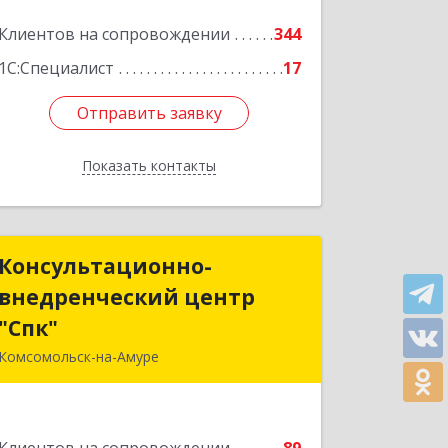
Подробнее
Клиентов на сопровождении
344
1С:Специалист
17
Отправить заявку
Отправить заявку
Показать контакты
Назад
Консультационно-
Консультационно-
внедренческий центр
внедренческий центр
"Спк"
"Спк"
Комсомольск-на-Амуре
681013, Хабаровский край,
Комсомольск-на-Амуре г, Димитрова,
дом № 5, кв.302