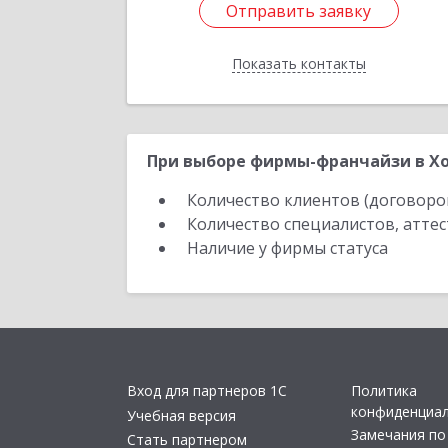
Отправить заявку
Отправить заявку
Показать контакты
Назад
При выборе фирмы-франчайзи в Хо
Количество клиентов (договоро
Количество специалистов, атте
Наличие у фирмы статуса
Вход для партнеров 1С
Политика
конфиденциа
Учебная версия
Замечания по
Стать партнером