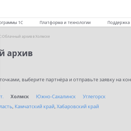
ограммы 1С
Платформа и технологии
Поддержка 
С:Облачный архив в Холмске
й архив
очками, выберите партнёра и отправьте заявку на ко
т.
Холмск
Южно-Сахалинск
Углегорск
ласть
,
Камчатский край
,
Хабаровский край