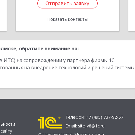
Отправить заявку
Отправить заявку
Показать контакты
Назад
лмске, обратите внимание на:
в ИТС) на сопровождении у партнера фирмы 1С.
стованных на внедрение технологий и решений системы
Телефон:
+7 (495) 737-92-57
льности
Email:
site_v8@1c.ru
 сайту
Отдел продаж:
г. Москва
,
улица