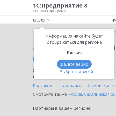
1С:Предприятие 8
Система программ
Россия
Пр
Главная
Сервисы ИТС
1С:Облачный архив
1
Информация на сайте будет
отображаться для региона
Заказать 1С:Облачны
Россия
в Холмске
Да, все верно
Ознакомьтесь с информационными карт
Выбрать другой
внедрение продукта.
Корсаков
Поронайск
Тымовское пг
Смотрите также:
Россия
,
Сахалинская об
Партнеры в вашем регионе: