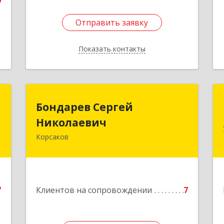
0
Отправить заявку
Отправить заявку
Показать контакты
Назад
а
Бондарев Сергей
Бондарев Сергей
а
Николаевич
Николаевич
Корсаков
й
Подробнее
я
9
е
7
Клиентов на сопровождении
7