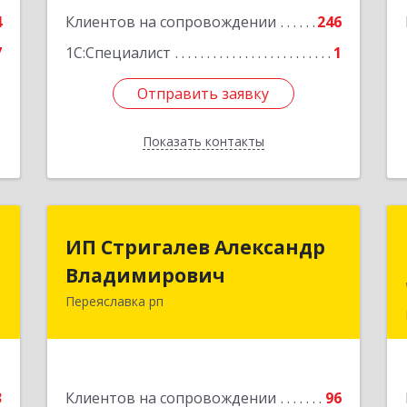
е
Подробнее
4
Клиентов на сопровождении
246
7
1С:Специалист
1
Отправить заявку
Отправить заявку
Показать контакты
Назад
я
ИП Стригалев Александр
ИП Стригалев Александр
"
Владимирович
Владимирович
Переяславка рп
н
682910, Хабаровский край, Имени
3
Лазо р-н, Переяславка рп, Ленина ул,
дом № 30, оф.1
е
Подробнее
3
Клиентов на сопровождении
96