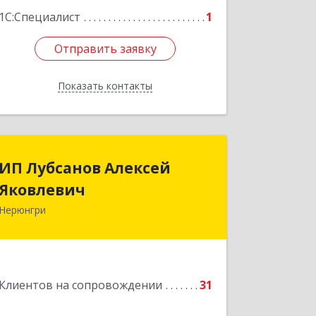
Подробнее
1С:Специалист
1
Отправить заявку
Отправить заявку
Показать контакты
Назад
ИП Лубсанов Алексей
ИП Лубсанов Алексей
Яковлевич
Яковлевич
Нерюнгри
675002, Амурская область, г.
Благовещенск, ул. Краснофлотская
,77/1, кв.38
Подробнее
Клиентов на сопровождении
31