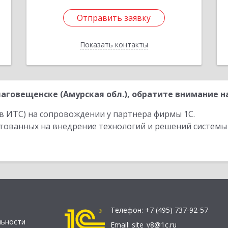
Отправить заявку
Отправить заявку
Показать контакты
Назад
говещенске (Амурская обл.), обратите внимание на
в ИТС) на сопровождении у партнера фирмы 1С.
стованных на внедрение технологий и решений системы
Телефон:
+7 (495) 737-92-57
льности
Email:
site_v8@1c.ru