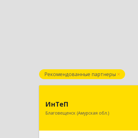
Рекомендованные партнеры
ИнТе
ИнТеП
675000, Амурская обл, Благовещенс
Благовещенск (Амурская обл.)
г, Горького ул, дом № 172/
Подробне