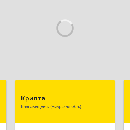
П
Крипта
Крипта
к
675000, Амурская обл, Благовещенск
Благовещенск (Амурская обл.)
1
г, Амурская ул, дом № 236, оф.7-8
е
Подробнее