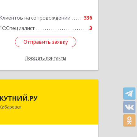
Подробнее
Клиентов на сопровождении
336
1С:Специалист
3
Отправить заявку
Отправить заявку
Показать контакты
Назад
КУТНИЙ.РУ
КУТНИЙ.РУ
680007, Хабаровский край, Хабаровск
Хабаровск
г, Шевчука ул, дом № 42, оф.505
Подробнее