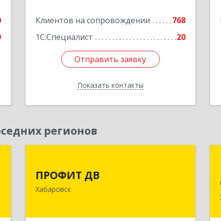
0
Клиентов на сопровождении
768
9
1С:Специалист
20
Отправить заявку
Отправить заявку
Показать контакты
Назад
седних регионов
р
ПРОФИТ ДВ
ПРОФИТ ДВ
к
680000, Хабаровский край, Хабаровск
Хабаровск
,
г, Муравьева-Амурского ул, дом № 25,
9
пом.I