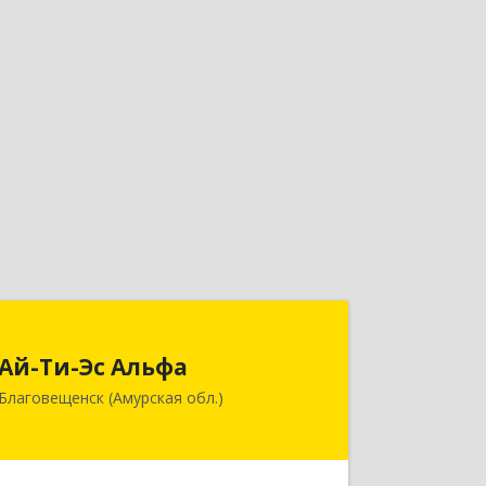
Ай-Ти-Эс Альфа
Ай-Ти-Эс Альфа
675000, Амурская обл, Благовещенск
Благовещенск (Амурская обл.)
г, Зейская ул, дом № 134, оф.515
Подробнее