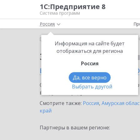
1С:Предприятие 8
Система программ
Россия
Пр
Главная
Сервисы ИТС
1С:Облачный архив
1
Информация на сайте будет
отображаться для региона
Заказать 1С:Облачны
Россия
в Благовещенске (Амур
Да, все верно
Ознакомьтесь с информационными карт
Выбрать другой
внедрение продукта.
Смотрите также:
Россия
,
Амурская облас
край
Партнеры в вашем регионе: