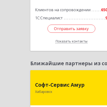
Клиентов на сопровождении
65
1С:Специалист
Отправить заявку
Отправить заявку
Показать контакты
Назад
Ближайшие партнеры из со
Софт-Сервис Аму
Софт-Сервис Амур
680000, Хабаровский край, Хабаровс
Хабаровск
г, Муравьева-Амурского ул., дом № 4
оф.1