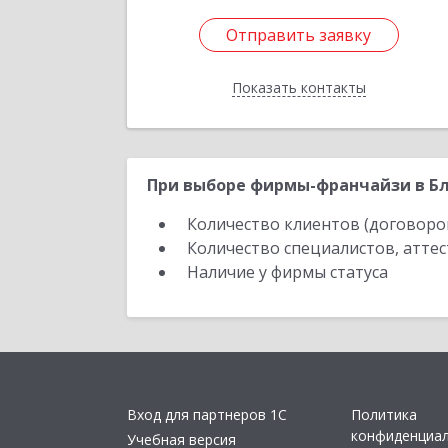
Отправить заявку
Отправить заявку
Показать контакты
Назад
При выборе фирмы-франчайзи в Бла
Количество клиентов (договоро
Количество специалистов, атте
Наличие у фирмы статуса
Вход для партнеров 1С
Политика
конфиденциа
Учебная версия