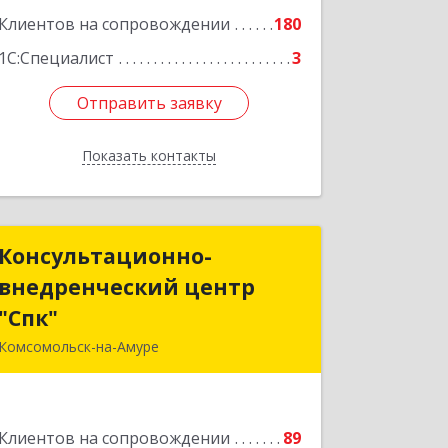
Клиентов на сопровождении
180
1С:Специалист
3
Отправить заявку
Отправить заявку
Показать контакты
Назад
Консультационно-
Консультационно-
внедренческий центр
внедренческий центр
"Спк"
"Спк"
Комсомольск-на-Амуре
681013, Хабаровский край,
Комсомольск-на-Амуре г, Димитрова,
дом № 5, кв.302
Клиентов на сопровождении
89