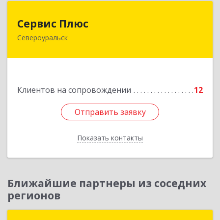
Сервис Плюс
Сервис Плюс
Североуральск
624480, Свердловская обл, Североуральск г,
Ленина ул, дом № 10, кв.оф.1
Подробнее
Клиентов на сопровождении
12
Отправить заявку
Отправить заявку
Показать контакты
Назад
Ближайшие партнеры из соседних
регионов