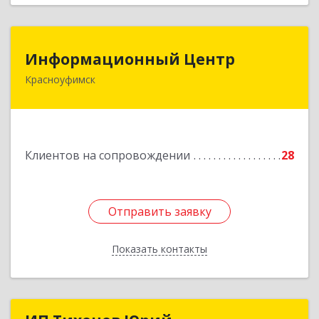
Информационный Центр
Информационный Центр
Красноуфимск
623300, Свердловская обл, Красноуфимск г,
Мизерова ул, дом № 112А
Подробнее
Клиентов на сопровождении
28
Отправить заявку
Отправить заявку
Показать контакты
Назад