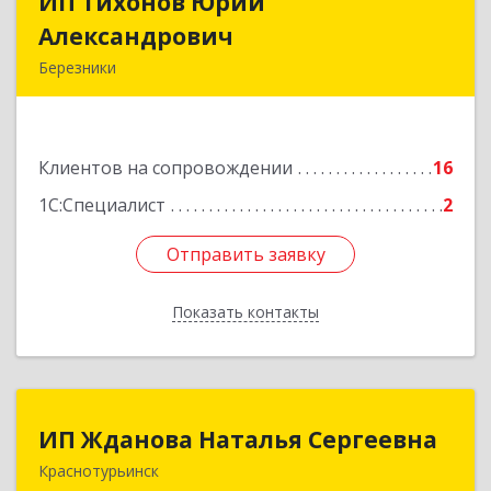
ИП Тихонов Юрий
ИП Тихонов Юрий
Александрович
Александрович
Березники
618400, Пермский край, Березники г, Карла
Маркса ул, дом № 48, оф.431
Клиентов на сопровождении
16
Подробнее
1С:Специалист
2
Отправить заявку
Отправить заявку
Показать контакты
Назад
ИП Жданова Наталья Сергеевна
ИП Жданова Наталья Сергеевна
Краснотурьинск