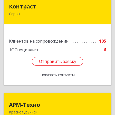
Контраст
Контраст
Серов
624993, Свердловская обл, Серов г, Ленина ул,
дом № 187
Подробнее
Клиентов на сопровождении
105
1С:Специалист
6
Отправить заявку
Отправить заявку
Показать контакты
Назад
АРМ-Техно
АРМ-Техно
Краснотурьинск
624447, Свердловская обл, Краснотурьинск г,