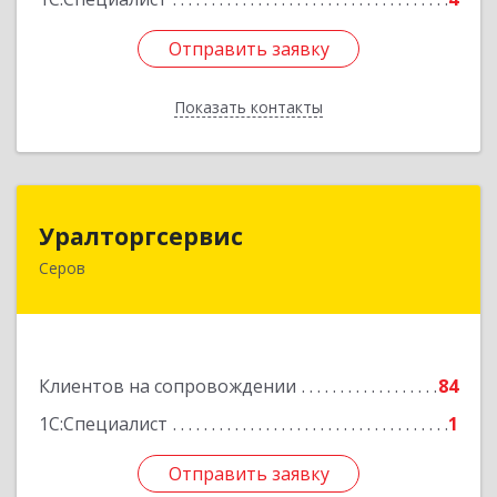
Отправить заявку
Отправить заявку
Показать контакты
Назад
Уралторгсервис
Уралторгсервис
Серов
624980, Свердловская обл, Серов г, Кирова ул,
дом № 2
Подробнее
Клиентов на сопровождении
84
1С:Специалист
1
Отправить заявку
Отправить заявку