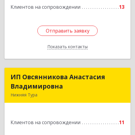
Подробнее
Клиентов на сопровождении
13
Отправить заявку
Отправить заявку
Показать контакты
Назад
ИП Овсянникова Анастасия
ИП Овсянникова Анастасия
Владимировна
Владимировна
Нижняя Тура
624222, Свердловская обл, Нижняя Тура г,
Машиностроителей ул, дом № 7, кв.30
Клиентов на сопровождении
11
Подробнее