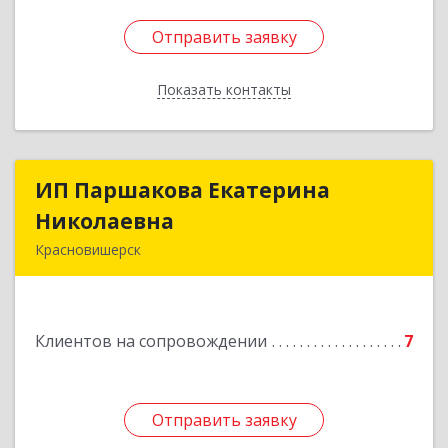
Отправить заявку
Отправить заявку
Показать контакты
Назад
ИП Паршакова Екатерина
ИП Паршакова Екатерина
Николаевна
Николаевна
Красновишерск
618590, Пермский край, Красновишерск г,
Карла Маркса ул, дом № 27, кв.8
Клиентов на сопровождении
7
Подробнее
Отправить заявку
Отправить заявку