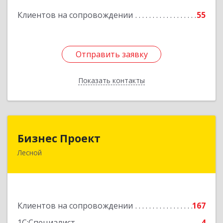
Подробнее
Клиентов на сопровождении
55
Отправить заявку
Отправить заявку
Показать контакты
Назад
Бизнес Проект
Бизнес Проект
Лесной
624200, Свердловская обл, Лесной г, Сиротина
ул, дом № 11
Подробнее
Клиентов на сопровождении
167
1С:Специалист
4