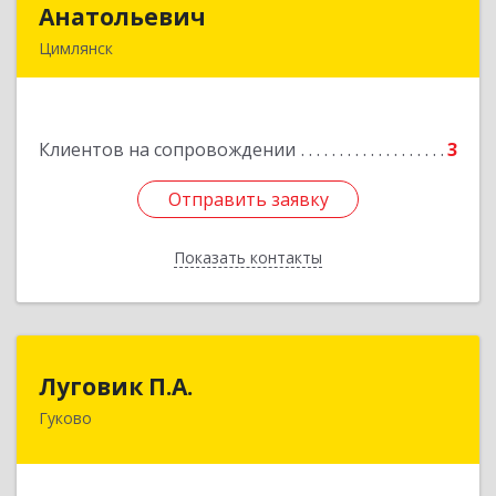
Анатольевич
Анатольевич
Цимлянск
347 320, 347320, Ростовская обл, Цимлянский р-
н, Цимлянск г, Западный пер, дом № 3
Клиентов на сопровождении
3
Подробнее
Отправить заявку
Отправить заявку
Показать контакты
Назад
Луговик П.А.
Луговик П.А.
Гуково
Подробнее