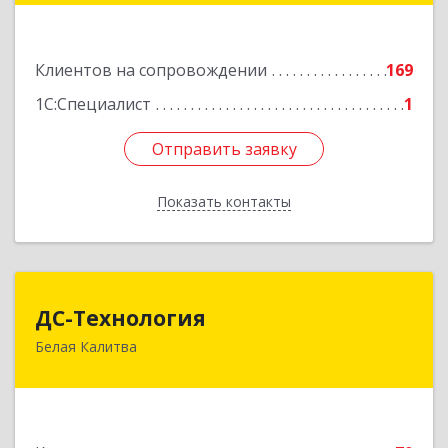
Золотаревка х, Октябрьская ул, дом № 35
Клиентов на сопровождении
169
Подробнее
1С:Специалист
1
Отправить заявку
Отправить заявку
Показать контакты
Назад
ДС-Технология
ДС-Технология
Белая Калитва
347045, Ростовская обл, Белокалитвинский р-н,
Белая Калитва г, Вокзальная ул, дом № 381
Подробнее