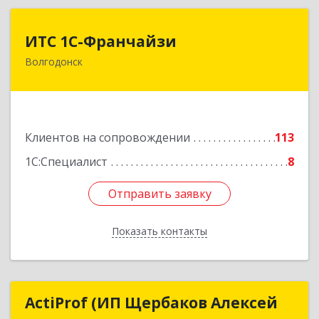
ИТС 1С-Франчайзи
ИТС 1С-Франчайзи
Волгодонск
347380, Ростовская обл, Волгодонск г, Гагарина
ул, 22в помещение № III
Подробнее
Клиентов на сопровождении
113
1С:Специалист
8
Отправить заявку
Отправить заявку
Показать контакты
Назад
ActiProf (ИП Щербаков Алексей
ActiProf (ИП Щербаков Алексей