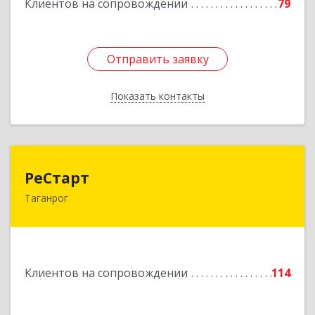
Клиентов на сопровождении
79
Отправить заявку
Отправить заявку
Показать контакты
Назад
РеСтарт
РеСтарт
Таганрог
347916, Ростовская обл, Таганрог г, Калужский
проезд, дом № 7, кв.4
Подробнее
Клиентов на сопровождении
114