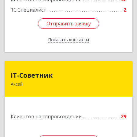
1С:Специалист
2
Отправить заявку
Отправить заявку
Показать контакты
Назад
IT-Советник
IT-Советник
Аксай
346720, Ростовская обл, Аксайский р-н, Аксай г,
Западная ул, дом № 6
Подробнее
Клиентов на сопровождении
29