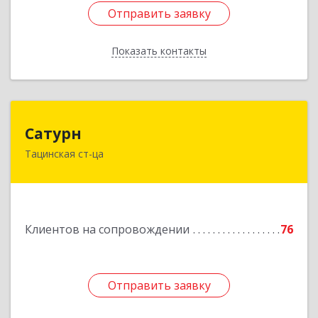
Отправить заявку
Отправить заявку
Показать контакты
Назад
Сатурн
Сатурн
Тацинская ст-ца
347060, Ростовская область, Тацинский район,
ст-ца Тацинская, ул.М.Горького, дом № 54
Подробнее
Клиентов на сопровождении
76
Отправить заявку
Отправить заявку