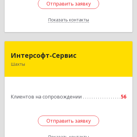
Отправить заявку
Отправить заявку
Показать контакты
Назад
Интерсофт-Сервис
Интерсофт-Сервис
Шахты
346480, Ростовская обл, Шахты г, Советская ул,
дом № 279/10
Подробнее
Клиентов на сопровождении
56
Отправить заявку
Отправить заявку
Показать контакты
Назад