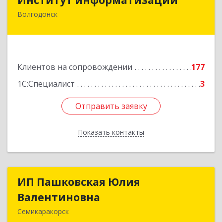
Волгодонск
347383, Ростовская обл, Волгодонск г, Маршала
Кошевого ул, дом № 44, корпус II, оф.6
Подробнее
Клиентов на сопровождении
177
1С:Специалист
3
Отправить заявку
Отправить заявку
Показать контакты
Назад
ИП Пашковская Юлия
ИП Пашковская Юлия
Валентиновна
Валентиновна
Семикаракорск
346645, Ростовская обл, Семикаракорский р-н,