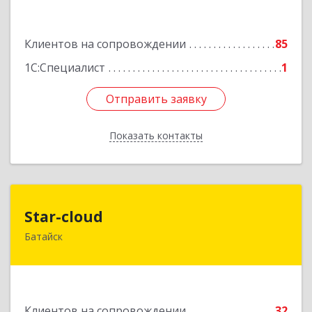
Подробнее
Клиентов на сопровождении
85
1С:Специалист
1
Отправить заявку
Отправить заявку
Показать контакты
Назад
Star-cloud
Star-cloud
Батайск
346880, Ростовская обл, Батайск г, Фермерская
ул, дом № 16, оф.8
Подробнее
Клиентов на сопровождении
32